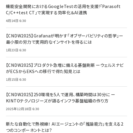
機能安全開発におけるGoogleTestの活用を支援!「Parasoft
C/C++test CT」で実現する効率化＆AI連携
4月14日 6:30
【CNDW2025】Grafanaが明かす「オブザーバビリティの哲学」ー
最小限の労力で実用的なインサイトを得るには
1月23日 6:30
【CNDW2025】プロダクト急増に備える基盤刷新 ーウェルスナビ
がECSからEKSへの移行で得た知見とは
1月15日 6:30
【CNDW2025】250環境を5人で運用、構築時間は30分に ー
KINTOテクノロジーズが語るインフラ基盤組織の作り方
2025年12月18日 6:30
新たな自動化で熱視線！ AIエージェントの「推論能力」を支える2
つのコンポーネントとは？