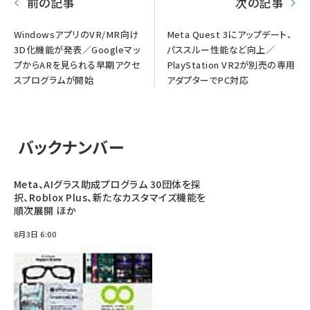
前の記事
次の記事
WindowsアプリのVR/MR向け
Meta Quest 3にアップデート、
3D化機能が発表／Googleマッ
パススルー性能など向上／
プからARを見られる早期アクセ
PlayStation VR2が別売の専用
スプログラムが開始
アダプターでPC対応
バックナンバー
Meta、AIグラス助成プログラム 30団体を採
択、Roblox Plus、新たなカスタマイズ機能を
順次展開 ほか
8月3日 6:00