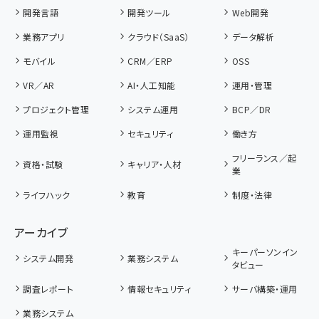
開発言語
開発ツール
Web開発
業務アプリ
クラウド（SaaS）
データ解析
モバイル
CRM／ERP
OSS
VR／AR
AI・人工知能
運用・管理
プロジェクト管理
システム運用
BCP／DR
運用監視
セキュリティ
働き方
フリーランス／起
資格・試験
キャリア・人材
業
ライフハック
教育
制度・法律
アーカイブ
キーパーソンイン
システム開発
業務システム
タビュー
調査レポート
情報セキュリティ
サーバ構築・運用
業務システム