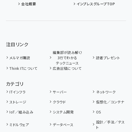
会社概要
インプレスグループTOP
注目リンク
編集部が読み解く!
メルマガ購読
3行でわかる
読者プレゼント
テックニュース
Think ITについて
広告出稿について
カテゴリ
ITインフラ
サーバー
ネットワーク
ストレージ
クラウド
仮想化／コンテナ
IoT／組み込み
システム開発
OS
設計／手法／テス
ミドルウェア
データベース
ト