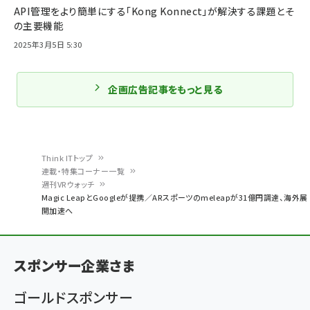
API管理をより簡単にする「Kong Konnect」が解決する課題とそ
の主要機能
2025年3月5日 5:30
企画広告記事をもっと見る
Think ITトップ
連載・特集コーナー一覧
パ
週刊VRウォッチ
Magic LeapとGoogleが提携／ARスポーツのmeleapが31億円調達、海外展
ン
開加速へ
く
ず
スポンサー企業さま
ゴールドスポンサー