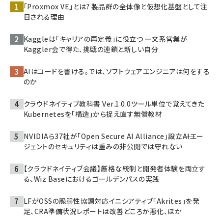
「Proxmox VE」とは? 製品群の全体像と仮想化基盤として注
目される理由
Kaggleは「キャリアの再定義」に役立つ ー文系営業が
Kaggler会で得た、挑戦の連鎖と新しい自分
AIはコードを書ける。では、ソフトウェアエンジニアは何をする
のか
クラウドネイティブ教科書 Ver.1.0.0――ツール単位で覚えてきた
Kubernetesを「構造」から捉え直す無償教材
NVIDIAら37社が「Open Secure AI Alliance」設立――AIエー
ジェントのセキュリティは重みの非公開では守れない
【クラウドネイティブ会議】厳格な統制と開発者体験を両立す
る、Wiz Baseにおけるゴールデンパスの実践
LFがOSSの脆弱性協調対応イニシアティブ「Akrites」を発
足、CRA準備状況レポートは改善どころか悪化、ほか