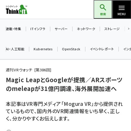
メ
Think IT（シンクイット）
イ
検索
MENU
ン
コ
連載・特集
ITインフラ
サーバー
ネットワーク
ストレージ
ン
テ
AI・人工知能
Kubernetes
OpenStack
イベントレポート
イン
ン
ツ
ai (2480)
に
週刊VRウォッチ
第
386
回
加藤銘のチーム貢献～仲間と築いた勝利の絆～ (2304)
移
Magic LeapとGoogleが提携／ARスポーツ
動
のmeleapが31億円調達、海外展開加速へ
iot女子会 (2263)
北海道をのんびり旅する晴山佳須夫のヒント集！ (2017)
本記事はVR専門メディア「Mogura VR」から提供され
drupal (1940)
ているもので、国内外のVR関連情報をいち早く、正し
く、分かりやすくお伝えします。
genai (1473)
ai crunch (1347)