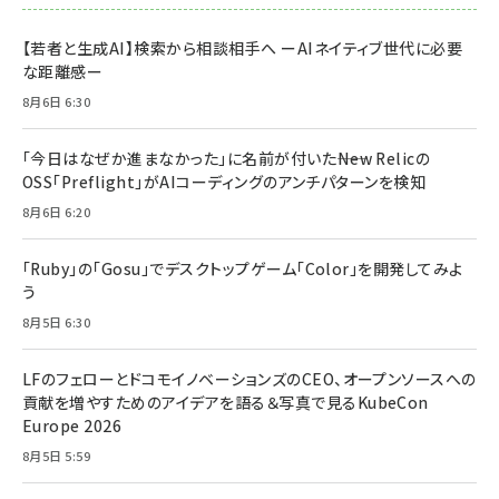
【若者と生成AI】検索から相談相手へ ーAIネイティブ世代に必要
な距離感ー
8月6日 6:30
「今日はなぜか進まなかった」に名前が付いた――New Relicの
OSS「Preflight」がAIコーディングのアンチパターンを検知
8月6日 6:20
「Ruby」の「Gosu」でデスクトップゲーム「Color」を開発してみよ
う
8月5日 6:30
LFのフェローとドコモイノベーションズのCEO、オープンソースへの
貢献を増やすためのアイデアを語る＆写真で見るKubeCon
Europe 2026
8月5日 5:59