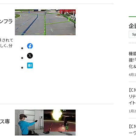
ンフラ
企
S
提供されて
しく、分
機能
援!
化＆
4月1
【C
リ
イ
1月2
イス専
【
ー