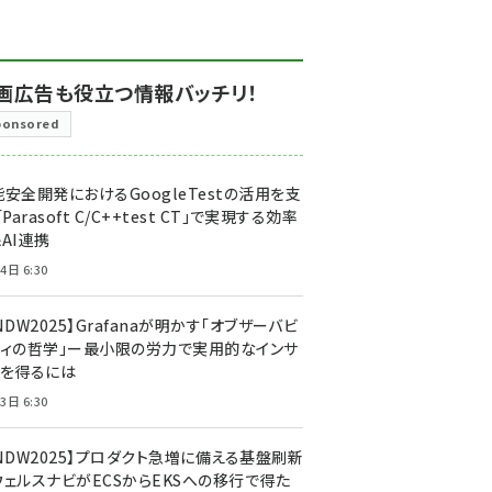
画広告も役立つ情報バッチリ！
ponsored
安全開発におけるGoogleTestの活用を支
「Parasoft C/C++test CT」で実現する効率
AI連携
4日 6:30
NDW2025】Grafanaが明かす「オブザーバビ
ティの哲学」ー最小限の労力で実用的なインサ
トを得るには
3日 6:30
CNDW2025】プロダクト急増に備える基盤刷新
ウェルスナビがECSからEKSへの移行で得た