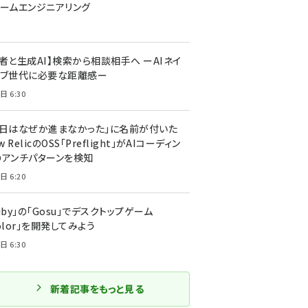
ォームエンジニアリング
者と生成AI】検索から相談相手へ ーAIネイ
ィブ世代に必要な距離感ー
日 6:30
今日はなぜか進まなかった」に名前が付いた
New RelicのOSS「Preflight」がAIコーディン
のアンチパターンを検知
日 6:20
uby」の「Gosu」でデスクトップゲーム
olor」を開発してみよう
日 6:30
新着記事をもっと見る