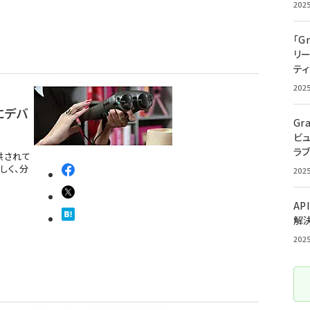
202
「G
リ
ティ
202
いにデバ
Gr
ビ
ラ
提供されて
しく、分
202
AP
解
202