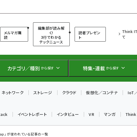
（シンクイット）
編集部が読み解
Think 
メルマガ購
く!
読者プレゼン
て
読
3行でわかる
ト
テックニュース
カテゴリ／種別
特集・連載
から探す
から探す
ネットワーク
ストレージ
クラウド
仮想化／コンテナ
Io
tack
イベントレポート
インタビュー
VR
マンガ
Thin
Leap」 が使われている記事の一覧