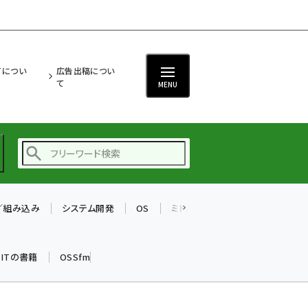
ITについ
広告出稿につい
て
MENU
T／組み込み
システム開発
OS
ミドルウェア
データベース
ai (2486)
加藤銘のチーム貢献～
k ITの書籍
OSSfm
仲間と築いた勝利の絆～
(2308)
iot女子会 (2273)