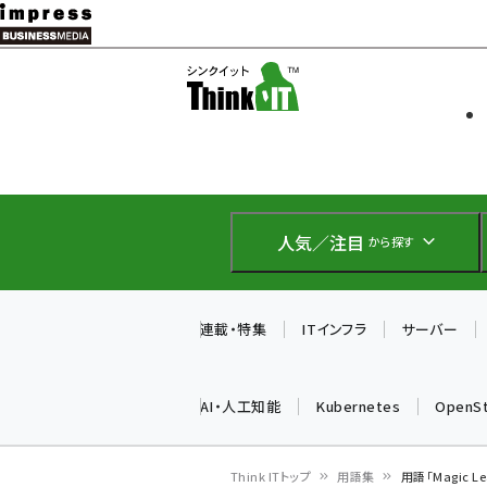
メ
イ
ソフト開発
Think IT
ン
企業IT
コ
製品導入
ン
Web担当者
EC担当者
テ
IoT・AI
ン
DCクラウド
人気／注目
から探す
研究・調査
ツ
エネルギー
に
ドローン
移
連載・特集
ITインフラ
サーバー
教育講座
動
AI・人工知能
Kubernetes
OpenS
Think ITトップ
用語集
用語「Magic 