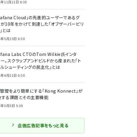
5年11月21日 6:30
rafana Cloud」の先進的ユーザーであるグ
ーが10年をかけて到達した「オブザーバービリ
」とは
5年5月15日 6:30
afana Labs CTOのTom Wilkie氏インタ
ュー。スクラップアンドビルドから産まれた「ト
ブルシューティングの民主化」とは
5年4月21日 6:30
I管理をより簡単にする「Kong Konnect」が
決する課題とその主要機能
5年3月5日 5:30
企画広告記事をもっと見る