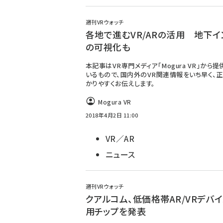
週刊VRウォッチ
各地で進むVR/ARの活用 地下イ
の可視化も
本記事はVR専門メディア「Mogura VR」から
いるもので、国内外のVR関連情報をいち早く、正
かりやすくお伝えします。
Mogura VR
2018年4月2日 11:00
VR／AR
ニュース
週刊VRウォッチ
クアルコム、低価格帯AR/VRデバ
用チップを発表