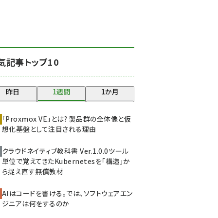
北海道をのんびり旅する
晴山佳須夫のヒント集！
(2025)
drupal (1947)
気記事トップ10
genai (1477)
abc123 (1352)
昨日
1週間
1か月
ai crunch (1348)
「Proxmox VE」とは? 製品群の全体像と仮
想化基盤として注目される理由
クラウドネイティブ教科書 Ver.1.0.0――ツール
単位で覚えてきたKubernetesを「構造」か
ら捉え直す無償教材
AIはコードを書ける。では、ソフトウェアエン
ジニアは何をするのか