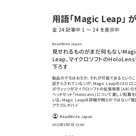
パ
用語「Magic Lea
ン
全 24 記事中 1 ～ 24 を表示中
く
ず
ReadWrite Japan
見せれるものがまだ何もないMagi
Leap、マイクロソフトのHoloLen
下ろす
製品のデモはおろか、それが可能であるというこ
証すらされていないが、Magic LeapのCEO ロ
ボヴィッツがマイクロソフトの拡張現実（AR）の
ヘッドセット「HoloLens」について激しい批難
いる。Magic Leapは詳細が明らかではない「
アラブルデバイ
ReadWrite Japan
2015年3月7日 15:00