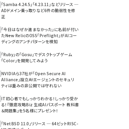
「Samba 4.24.5」「4.23.11」などリリース ─
ADドメイン乗っ取りなど6件の脆弱性を修
正
「今日はなぜか進まなかった」に名前が付い
た――New RelicのOSS「Preflight」がAIコー
ディングのアンチパターンを検知
「Ruby」の「Gosu」でデスクトップゲーム
「Color」を開発してみよう
NVIDIAら37社が「Open Secure AI
Alliance」設立――AIエージェントのセキュリ
ティは重みの非公開では守れない
IT初心者でもしっかりわかる！しっかり受か
る！『徹底攻略Biz 生成AIパスポート 教科書
＆問題集』を5名様にプレゼント！
「NetBSD 11.0」リリース ─ 64ビットRISC-