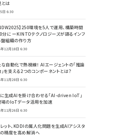
見とは
5日 6:30
NDW2025】250環境を5人で運用、構築時間
0分に ーKINTOテクノロジーズが語るインフ
基盤組織の作り方
5年12月18日 6:30
たな自動化で熱視線！ AIエージェントの「推論
力」を支える2つのコンポーネントとは？
5年11月28日 6:30
Tに生成AIを掛け合わせる「AI-driven IoT」
現場のIoTデータ活用を加速
5年11月26日 6:30
レット、KDDIの属人化問題を生成AIアシスタ
トの精度を高め解消へ