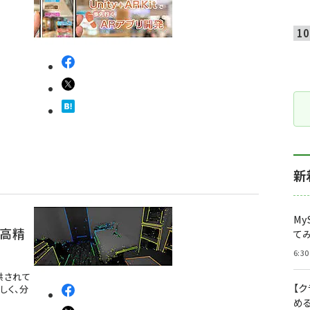
新
My
の高精
て
6:30
提供されて
【
しく、分
め