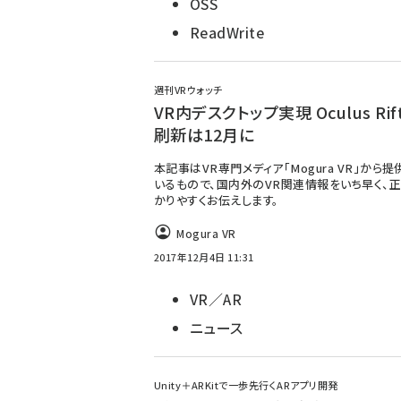
OSS
ReadWrite
週刊VRウォッチ
VR内デスクトップ実現 Oculus Rif
刷新は12月に
本記事はVR専門メディア「Mogura VR」から
いるもので、国内外のVR関連情報をいち早く、正
かりやすくお伝えします。
Mogura VR
2017年12月4日 11:31
VR／AR
ニュース
Unity＋ARKitで一歩先行くARアプリ開発