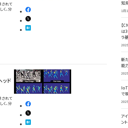
知
提供されて
しく、分
1月1
【C
は3
ラ
202
新
能
202
ヘッド
Io
で
提供されて
202
しく、分
アイ
ン