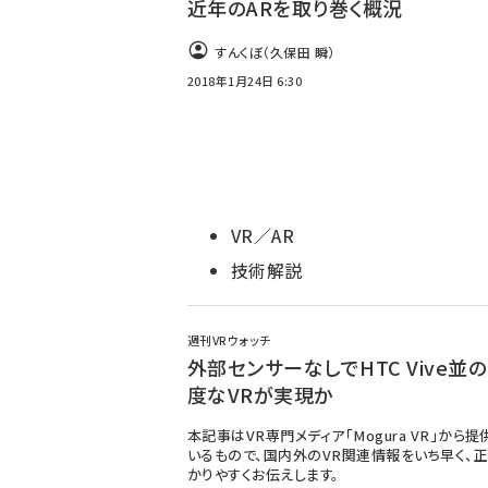
近年のARを取り巻く概況
すんくぼ（久保田 瞬）
2018年1月24日 6:30
VR／AR
技術解説
週刊VRウォッチ
外部センサーなしでHTC Vive並
度なVRが実現か
本記事はVR専門メディア「Mogura VR」から
いるもので、国内外のVR関連情報をいち早く、正
かりやすくお伝えします。