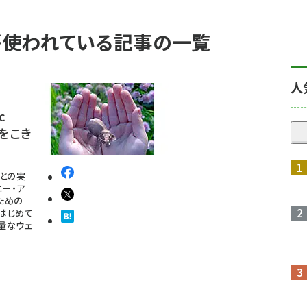
p」 が使われている記事の一覧
人
c
sをこき
との実
ニー・ア
ための
をはじめて
軽量なウェ