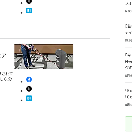
フ
6:00
【若
テ
8月6
ェア
「
――
グ
提供されて
8月6
しく、分
「R
「C
8月5