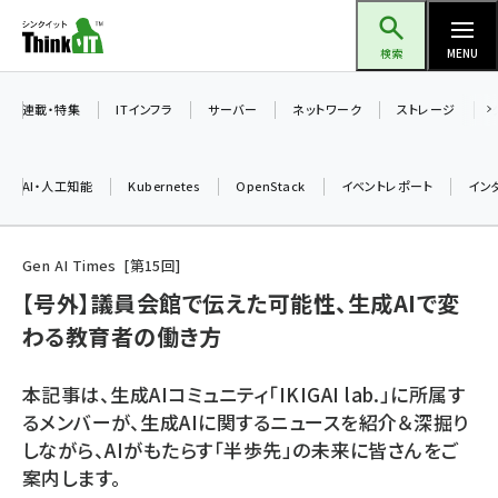
メ
Think IT（シンクイット）
イ
検索
MENU
ン
コ
連載・特集
ITインフラ
サーバー
ネットワーク
ストレージ
ン
テ
AI・人工知能
Kubernetes
OpenStack
イベントレポート
イン
ン
ツ
ai (2486)
に
Gen AI Times
第
15
回
加藤銘のチーム貢献～仲間と築いた勝利の絆～ (2308)
移
【号外】議員会館で伝えた可能性、生成AIで変
動
わる教育者の働き方
iot女子会 (2273)
北海道をのんびり旅する晴山佳須夫のヒント集！ (2025)
本記事は、生成AIコミュニティ「IKIGAI lab.」に所属す
drupal (1947)
るメンバーが、生成AIに関するニュースを紹介＆深掘り
しながら、AIがもたらす「半歩先」の未来に皆さんをご
genai (1477)
案内します。
abc123 (1352)