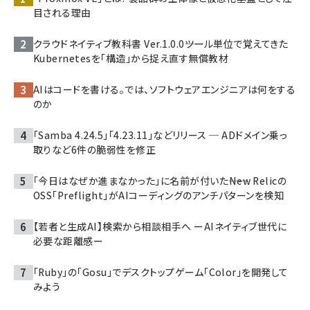
目される理由
クラウドネイティブ教科書 Ver.1.0.0――ツール単位で覚えてきた
Kubernetesを「構造」から捉え直す無償教材
AIはコードを書ける。では、ソフトウェアエンジニアは何をする
のか
「Samba 4.24.5」「4.23.11」などリリース ─ ADドメイン乗っ
取りなど6件の脆弱性を修正
「今日はなぜか進まなかった」に名前が付いた――New Relicの
OSS「Preflight」がAIコーディングのアンチパターンを検知
【若者と生成AI】検索から相談相手へ ーAIネイティブ世代に
必要な距離感ー
「Ruby」の「Gosu」でデスクトップゲーム「Color」を開発して
みよう