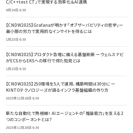
C/C++test CT」で実現する効率化＆AI連携
4月14日 6:30
【CNDW2025】Grafanaが明かす「オブザーバビリティの哲学」ー
最小限の労力で実用的なインサイトを得るには
1月23日 6:30
【CNDW2025】プロダクト急増に備える基盤刷新 ーウェルスナビ
がECSからEKSへの移行で得た知見とは
1月15日 6:30
【CNDW2025】250環境を5人で運用、構築時間は30分に ー
KINTOテクノロジーズが語るインフラ基盤組織の作り方
2025年12月18日 6:30
新たな自動化で熱視線！ AIエージェントの「推論能力」を支える2
つのコンポーネントとは？
2025年11月28日 6:30