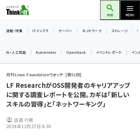
メ
Think IT（シンクイット）
イ
検索
MENU
ン
コ
連載・特集
ITインフラ
サーバー
ネットワーク
ストレージ
ン
テ
AI・人工知能
Kubernetes
OpenStack
イベントレポート
イン
ン
ツ
ai (2508)
に
月刊Linux Foundationウォッチ
第
51
回
加藤銘のチーム貢献～仲間と築いた勝利の絆～ (2329)
移
LF ResearchがOSS開発者のキャリアアップ
動
に関する調査レポートを公開。カギは「新しい
iot女子会 (2295)
スキルの習得」と「ネットワーキング」
北海道をのんびり旅する晴山佳須夫のヒント集！ (2050)
drupal (1966)
吉田 行男
2024年12月27日 6:30
genai (1494)
abc123 (1371)