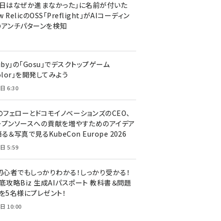
今日はなぜか進まなかった」に名前が付いた
New RelicのOSS「Preflight」がAIコーディン
のアンチパターンを検知
uby」の「Gosu」でデスクトップゲーム
olor」を開発してみよう
日 6:30
のフェローとドコモイノベーションズのCEO、
ープンソースへの貢献を増やすためのアイデア
る＆写真で見るKubeCon Europe 2026
日 5:59
T初心者でもしっかりわかる！しっかり受かる！
底攻略Biz 生成AIパスポート 教科書＆問題
』を5名様にプレゼント！
日 10:00