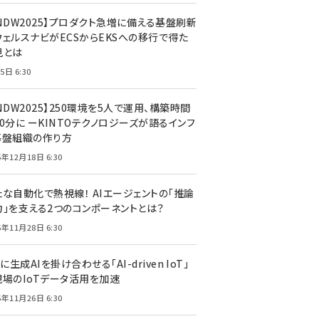
CNDW2025】プロダクト急増に備える基盤刷新
ウェルスナビがECSからEKSへの移行で得た
見とは
5日 6:30
NDW2025】250環境を5人で運用、構築時間
0分に ーKINTOテクノロジーズが語るインフ
基盤組織の作り方
5年12月18日 6:30
たな自動化で熱視線！ AIエージェントの「推論
力」を支える2つのコンポーネントとは？
5年11月28日 6:30
Tに生成AIを掛け合わせる「AI-driven IoT」
現場のIoTデータ活用を加速
5年11月26日 6:30