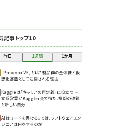
北海道をのんびり旅する
晴山佳須夫のヒント集！
(2008)
drupal (1929)
気記事トップ10
genai (1468)
abc123 (1341)
昨日
1週間
1か月
ai crunch (1340)
「Proxmox VE」とは? 製品群の全体像と仮
想化基盤として注目される理由
Kaggleは「キャリアの再定義」に役立つ ー
文系営業がKaggler会で得た、挑戦の連鎖
と新しい自分
AIはコードを書ける。では、ソフトウェアエン
ジニアは何をするのか