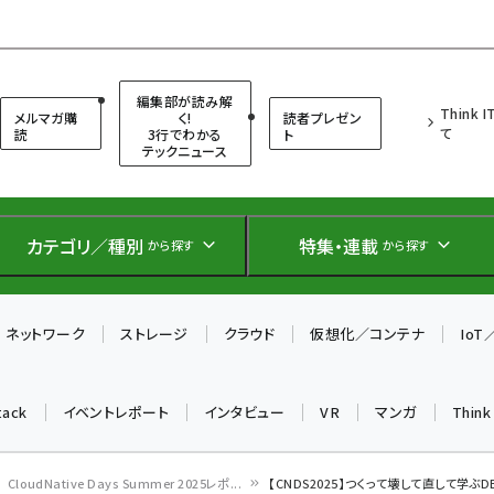
（シンクイット）
編集部が読み解
Think 
メルマガ購
く!
読者プレゼン
て
読
3行でわかる
ト
テックニュース
カテゴリ／種別
特集・連載
から探す
から探す
ネットワーク
ストレージ
クラウド
仮想化／コンテナ
Io
tack
イベントレポート
インタビュー
VR
マンガ
Thin
CloudNative Days Summer 2025レポ...
【CNDS2025】つくって壊して直して学ぶDB 