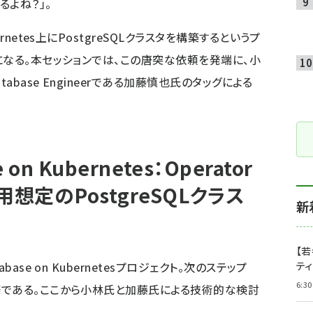
きるよね？」。
netes上にPostgreSQLクラスタを構築するというプ
になる。本セッションでは、この唐突な依頼を発端に、小
abase Engineerである加藤慎也氏のタッグによる
n Kubernetes：Operator
想定のPostgreSQLクラス
新
【若
ase on Kubernetesプロジェクト。次のステップ
テ
6:30
築である。ここから小林氏と加藤氏による技術的な検討