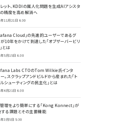
レット、KDDIの属人化問題を生成AIアシスタ
トの精度を高め解消へ
5年11月21日 6:30
rafana Cloud」の先進的ユーザーであるグ
ーが10年をかけて到達した「オブザーバービリ
」とは
5年5月15日 6:30
afana Labs CTOのTom Wilkie氏インタ
ュー。スクラップアンドビルドから産まれた「ト
ブルシューティングの民主化」とは
5年4月21日 6:30
I管理をより簡単にする「Kong Konnect」が
決する課題とその主要機能
5年3月5日 5:30