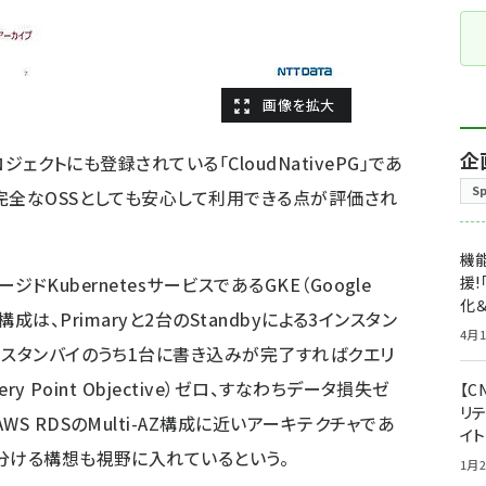
企
ジェクトにも登録されている「CloudNativePG」であ
S
完全なOSSとしても安心して利用できる点が評価され
機能
ージドKubernetesサービスであるGKE（Google
援!
化＆
スタ構成は、Primaryと2台のStandbyによる3インスタン
4月1
、スタンバイのうち1台に書き込みが完了すればクエリ
y Point Objective）ゼロ、すなわちデータ損失ゼ
【C
リ
S RDSのMulti-AZ構成に近いアーキテクチャであ
イ
分ける構想も視野に入れているという。
1月2