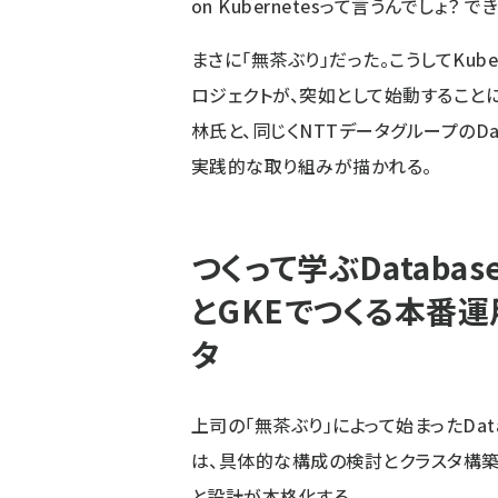
on Kubernetesって言うんでしょ？ で
まさに「無茶ぶり」だった。こうしてKuber
ロジェクトが、突如として始動すること
林氏と、同じくNTTデータグループのDat
実践的な取り組みが描かれる。
つくって学ぶDatabase o
とGKEでつくる本番運用
タ
上司の「無茶ぶり」によって始まったDatab
は、具体的な構成の検討とクラスタ構
と設計が本格化する。