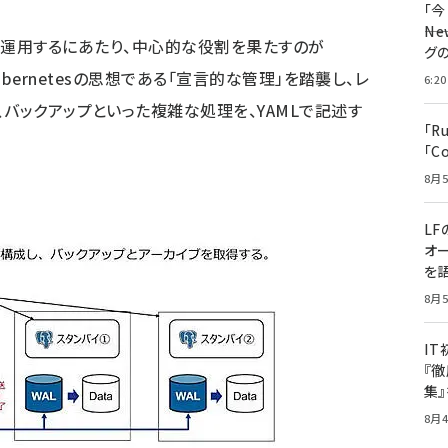
「
――
Lを構築・運用するにあたり、中心的な役割を果たすのが
グ
は、Kubernetesの思想である「宣言的な管理」を踏襲し、レ
6:20
バックアップといった複雑な処理を、YAMLで記述す
「R
「C
8月5
LF
オ
を語
8月5
I
『徹
集
8月4