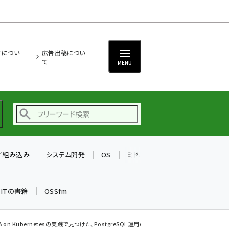
ITについ
広告出稿につい
て
MENU
T／組み込み
システム開発
OS
ミドルウェア
データベース
ai (2475)
加藤銘のチーム貢献～
k ITの書籍
OSSfm
仲間と築いた勝利の絆～
(2297)
iot女子会 (2248)
on Kubernetesの実践で見つけた、PostgreSQL運用の...