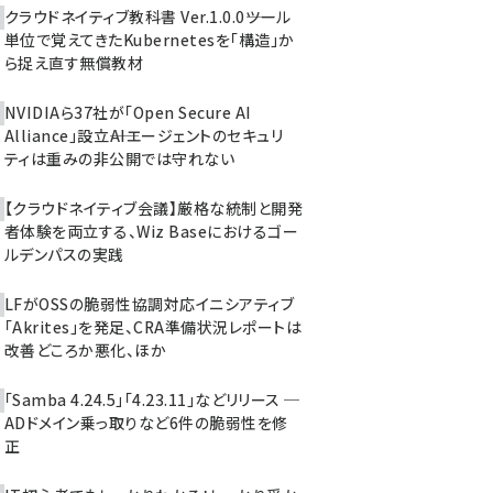
クラウドネイティブ教科書 Ver.1.0.0――ツール
単位で覚えてきたKubernetesを「構造」か
ら捉え直す無償教材
NVIDIAら37社が「Open Secure AI
Alliance」設立――AIエージェントのセキュリ
ティは重みの非公開では守れない
【クラウドネイティブ会議】厳格な統制と開発
者体験を両立する、Wiz Baseにおけるゴー
ルデンパスの実践
LFがOSSの脆弱性協調対応イニシアティブ
「Akrites」を発足、CRA準備状況レポートは
改善どころか悪化、ほか
「Samba 4.24.5」「4.23.11」などリリース ─
ADドメイン乗っ取りなど6件の脆弱性を修
正