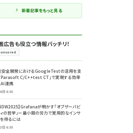
新着記事をもっと見る
画広告も役立つ情報バッチリ！
ponsored
安全開発におけるGoogleTestの活用を支
「Parasoft C/C++test CT」で実現する効率
AI連携
4日 6:30
NDW2025】Grafanaが明かす「オブザーバビ
ティの哲学」ー最小限の労力で実用的なインサ
トを得るには
3日 6:30