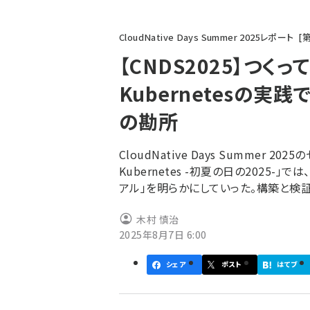
パ
CloudNative Days Summer 2025レポート
ン
【CNDS2025】つくっ
く
Kubernetesの実践
ず
の勘所
CloudNative Days Summer 
Kubernetes -初夏の日の2025
アル」を明らかにしていった。構築と検
木村 慎治
2025年8月7日 6:00
シェア
ポスト
はてブ