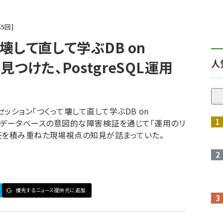
第
5
回
て壊して直して学ぶDB on
人
で見つけた、PostgreSQL運用
2025のセッション「つくって壊して直して学ぶDB on
-」では、データベースの意図的な障害検証を通じて「運用のリ
証を積み重ねた現場視点の知見が詰まっていた。
優先するニュース提供元に追加