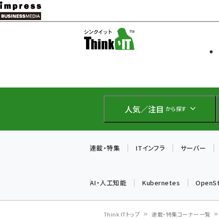
メ
イ
ソフト開発
Think IT
ン
企業IT
コ
製品導入
ン
Web担当者
EC担当者
テ
IoT・AI
ン
DCクラウド
人気／注目
から探す
研究・調査
ツ
エネルギー
に
ドローン
移
連載・特集
ITインフラ
サーバー
教育講座
動
AI・人工知能
Kubernetes
OpenS
Think ITトップ
連載・特集コーナー一覧