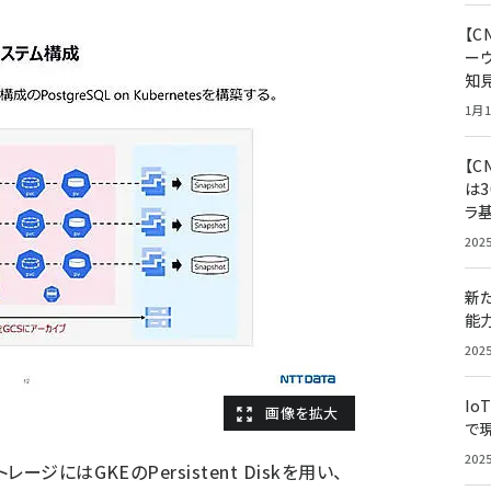
【
ー
知
1月1
【C
は3
ラ
202
新
能
202
Io
で
202
にはGKEのPersistent Diskを用い、