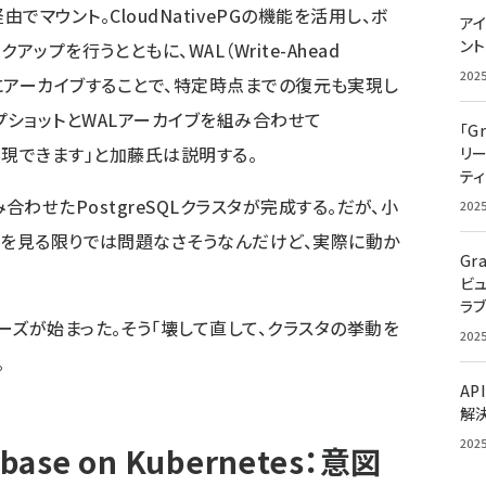
face）経由でマウント。CloudNativePGの機能を活用し、ボ
アイ
ン
ップを行うとともに、WAL（Write-Ahead
202
torageにアーカイブすることで、特定時点までの復元も実現し
スナップショットとWALアーカイブを組み合わせて
「G
ery）も実現できます」と加藤氏は説明する。
リ
ティ
を組み合わせたPostgreSQLクラスタが完成する。だが、小
202
トを見る限りでは問題なさそうなんだけど、実際に動か
Gr
ビ
ラ
ーズが始まった。そう「壊して直して、クラスタの挙動を
202
。
AP
解
202
se on Kubernetes：意図