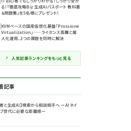
IT初心者でもしっかりわかる！しっかり受か
る！『徹底攻略Biz 生成AIパスポート 教科書
＆問題集』を5名様にプレゼント！
KVMベースの国産仮想化基盤「Prossione
Virtualization」——ライセンス高騰と属
人化運用、2つの課題を同時に解決
人気記事ランキングをもっと見る
着記事
者と生成AI】検索から相談相手へ ーAIネイ
ィブ世代に必要な距離感ー