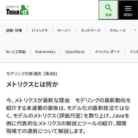
メ
Think IT（シンクイット）
イ
検索
MENU
ン
コ
連載・特集
ITインフラ
サーバー
ネットワーク
ストレージ
ン
テ
AI・人工知能
Kubernetes
OpenStack
イベントレポート
イン
ン
ツ
ai (2470)
に
モデリングの新潮流
第
4
回
加藤銘のチーム貢献～仲間と築いた勝利の絆～ (2287)
移
メトリクスとは何か
動
iot女子会 (2243)
今、メトリクスが最新な理由 モデリングの最新動向を
北海道をのんびり旅する晴山佳須夫のヒント集！ (2000)
紹介する本連載の最後は、モデル化の最新技法ではな
く、モデルのメトリクス（評価尺度）を取り上げ、Javaを
drupal (1921)
例に代表的なメトリクスの解説とツールの紹介、開発
genai (1464)
現場での適用について解説します。
ai crunch (1336)