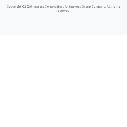
Copyright ©2026 Impress Corporation, An impress Group Company. All rights
reserved.