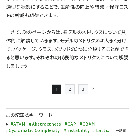
適切な状態にすることで、生産性の向上や開発／保守コス
トの削減も期待できます。
さて、次のページからは、モデルのメトリクスについて具
体的に解説していきます。モデルのメトリクスは大きく分け
て、パッケージ、クラス、メソッドの3つに分類することができ
ると思います。それぞれの代表的なメトリクスについて解説
しましょう。
1
2
3
Page
Page
Page
次ページ
ペー
ジ
この記事のキーワード
送
#ATAM
#Abstractness
#CAP
#CBAM
り
#Cyclomatic Complexity
#Instability
#Lattix