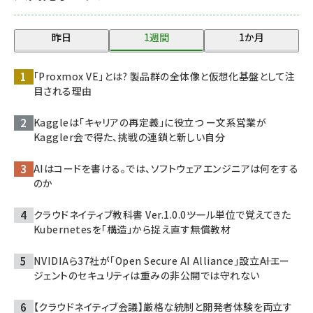
昨日
1週間
1か月
「Proxmox VE」とは? 製品群の全体像と仮想化基盤として注
目される理由
Kaggleは「キャリアの再定義」に役立つ ー文系営業が
Kaggler会で得た、挑戦の連鎖と新しい自分
AIはコードを書ける。では、ソフトウェアエンジニアは何をする
のか
クラウドネイティブ教科書 Ver.1.0.0――ツール単位で覚えてきた
Kubernetesを「構造」から捉え直す無償教材
NVIDIAら37社が「Open Secure AI Alliance」設立――AIエー
ジェントのセキュリティは重みの非公開では守れない
【クラウドネイティブ会議】厳格な統制と開発者体験を両立す