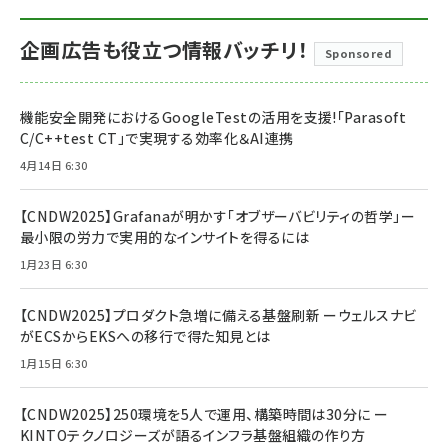
企画広告も役立つ情報バッチリ！
Sponsored
機能安全開発におけるGoogleTestの活用を支援!「Parasoft
C/C++test CT」で実現する効率化＆AI連携
4月14日 6:30
【CNDW2025】Grafanaが明かす「オブザーバビリティの哲学」ー
最小限の労力で実用的なインサイトを得るには
1月23日 6:30
【CNDW2025】プロダクト急増に備える基盤刷新 ーウェルスナビ
がECSからEKSへの移行で得た知見とは
1月15日 6:30
【CNDW2025】250環境を5人で運用、構築時間は30分に ー
KINTOテクノロジーズが語るインフラ基盤組織の作り方