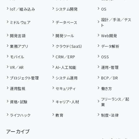
IoT／組み込み
システム開発
OS
設計／手法／テス
ミドルウェア
データベース
ト
開発言語
開発ツール
Web開発
業務アプリ
クラウド（SaaS）
データ解析
モバイル
CRM／ERP
OSS
VR／AR
AI・人工知能
運用・管理
プロジェクト管理
システム運用
BCP／DR
運用監視
セキュリティ
働き方
フリーランス／起
資格・試験
キャリア・人材
業
ライフハック
教育
制度・法律
アーカイブ