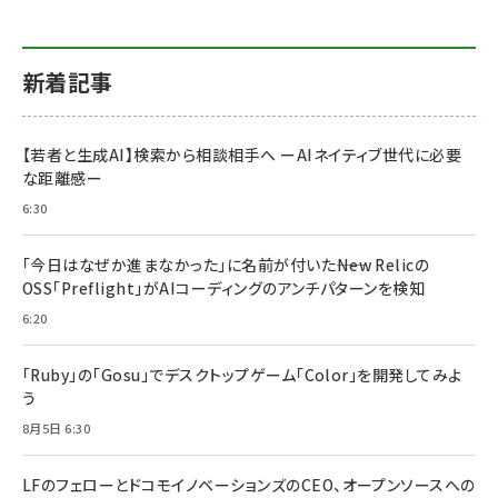
新着記事
【若者と生成AI】検索から相談相手へ ーAIネイティブ世代に必要
な距離感ー
6:30
「今日はなぜか進まなかった」に名前が付いた――New Relicの
OSS「Preflight」がAIコーディングのアンチパターンを検知
6:20
「Ruby」の「Gosu」でデスクトップゲーム「Color」を開発してみよ
う
8月5日 6:30
LFのフェローとドコモイノベーションズのCEO、オープンソースへの