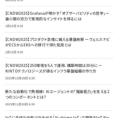
【CNDW2025】Grafanaが明かす「オブザーバビリティの哲学」ー
最小限の労力で実用的なインサイトを得るには
1月23日 6:30
【CNDW2025】プロダクト急増に備える基盤刷新 ーウェルスナビ
がECSからEKSへの移行で得た知見とは
1月15日 6:30
【CNDW2025】250環境を5人で運用、構築時間は30分に ー
KINTOテクノロジーズが語るインフラ基盤組織の作り方
2025年12月18日 6:30
新たな自動化で熱視線！ AIエージェントの「推論能力」を支える2
つのコンポーネントとは？
2025年11月28日 6:30
IoTに生成AIを掛け合わせる「AI-driven IoT」で現場のIoTデー