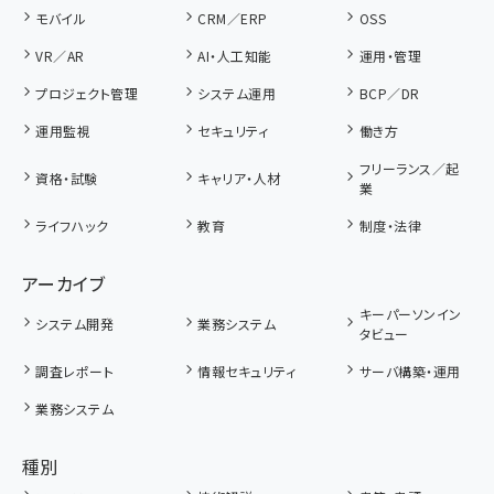
モバイル
CRM／ERP
OSS
VR／AR
AI・人工知能
運用・管理
プロジェクト管理
システム運用
BCP／DR
運用監視
セキュリティ
働き方
フリーランス／起
資格・試験
キャリア・人材
業
ライフハック
教育
制度・法律
アーカイブ
キーパーソンイン
システム開発
業務システム
タビュー
調査レポート
情報セキュリティ
サーバ構築・運用
業務システム
種別