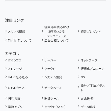
注目リンク
編集部が読み解く!
メルマガ購読
3行でわかる
読者プレゼント
テックニュース
Think ITについて
広告出稿について
カテゴリ
ITインフラ
サーバー
ネットワーク
ストレージ
クラウド
仮想化／コンテナ
IoT／組み込み
システム開発
OS
設計／手法／テス
ミドルウェア
データベース
ト
開発言語
開発ツール
Web開発
業務アプリ
クラウド（SaaS）
データ解析