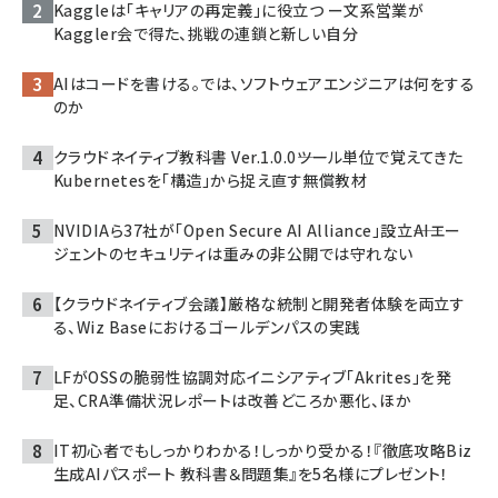
Kaggleは「キャリアの再定義」に役立つ ー文系営業が
Kaggler会で得た、挑戦の連鎖と新しい自分
AIはコードを書ける。では、ソフトウェアエンジニアは何をする
のか
クラウドネイティブ教科書 Ver.1.0.0――ツール単位で覚えてきた
Kubernetesを「構造」から捉え直す無償教材
NVIDIAら37社が「Open Secure AI Alliance」設立――AIエー
ジェントのセキュリティは重みの非公開では守れない
【クラウドネイティブ会議】厳格な統制と開発者体験を両立す
る、Wiz Baseにおけるゴールデンパスの実践
LFがOSSの脆弱性協調対応イニシアティブ「Akrites」を発
足、CRA準備状況レポートは改善どころか悪化、ほか
IT初心者でもしっかりわかる！しっかり受かる！『徹底攻略Biz
生成AIパスポート 教科書＆問題集』を5名様にプレゼント！