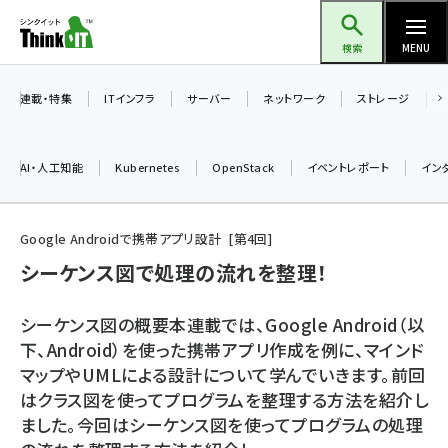
メ
Think IT（シンクイット）
イ
検索
MENU
ン
コ
連載・特集
ITインフラ
サーバー
ネットワーク
ストレージ
ン
テ
AI・人工知能
Kubernetes
OpenStack
イベントレポート
イン
ン
ツ
ai (2470)
に
Google Androidで携帯アプリ設計
第
4
回
加藤銘のチーム貢献～仲間と築いた勝利の絆～ (2287)
移
シーケンス図で処理の流れを整理！
動
iot女子会 (2243)
シーケンス図の概要本連載では、Google Android（以
北海道をのんびり旅する晴山佳須夫のヒント集！ (2000)
下、Android）を使った携帯アプリ作成を例に、マインド
マップやUMLによる設計について学んでいきます。前回
drupal (1921)
はクラス図を使ってプログラムを整理する方法を紹介し
genai (1464)
ました。今回はシーケンス図を使ってプログラムの処理
ai crunch (1336)