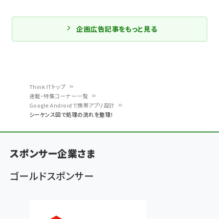
企画広告記事をもっと見る
Think ITトップ
連載・特集コーナー一覧
パ
Google Androidで携帯アプリ設計
シーケンス図で処理の流れを整理！
ン
く
ず
スポンサー企業さま
ゴールドスポンサー