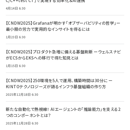
C/C++test CT」で実現する効率化＆AI連携
4月14日 6:30
【CNDW2025】Grafanaが明かす「オブザーバビリティの哲学」ー
最小限の労力で実用的なインサイトを得るには
1月23日 6:30
【CNDW2025】プロダクト急増に備える基盤刷新 ーウェルスナビ
がECSからEKSへの移行で得た知見とは
1月15日 6:30
【CNDW2025】250環境を5人で運用、構築時間は30分に ー
KINTOテクノロジーズが語るインフラ基盤組織の作り方
2025年12月18日 6:30
新たな自動化で熱視線！ AIエージェントの「推論能力」を支える2
つのコンポーネントとは？
2025年11月28日 6:30