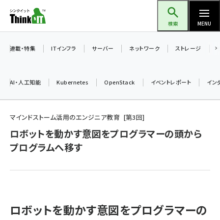
メ
Think IT（シンクイット）
イ
検索
MENU
ン
コ
連載・特集
ITインフラ
サーバー
ネットワーク
ストレージ
ン
テ
AI・人工知能
Kubernetes
OpenStack
イベントレポート
イン
ン
ツ
ai (2504)
に
マインドストーム活用のエンジニア教育
第
3
回
加藤銘のチーム貢献～仲間と築いた勝利の絆～ (2325)
移
ロボットを動かす意図をプログラマーの頭から
動
プログラムへ移す
iot女子会 (2290)
北海道をのんびり旅する晴山佳須夫のヒント集！ (2047)
drupal (1963)
genai (1492)
ロボットを動かす意図をプログラマーの
abc123 (1367)