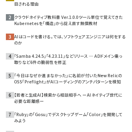
目される理由
クラウドネイティブ教科書 Ver.1.0.0――ツール単位で覚えてきた
Kubernetesを「構造」から捉え直す無償教材
AIはコードを書ける。では、ソフトウェアエンジニアは何をする
のか
「Samba 4.24.5」「4.23.11」などリリース ─ ADドメイン乗っ
取りなど6件の脆弱性を修正
「今日はなぜか進まなかった」に名前が付いた――New Relicの
OSS「Preflight」がAIコーディングのアンチパターンを検知
【若者と生成AI】検索から相談相手へ ーAIネイティブ世代に
必要な距離感ー
「Ruby」の「Gosu」でデスクトップゲーム「Color」を開発して
みよう