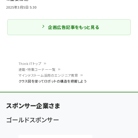
2025年3月5日 5:30
企画広告記事をもっと見る
Think ITトップ
連載・特集コーナー一覧
パ
マインドストーム活用のエンジニア教育
クラス図を使ってロボットの構造を把握しよう
ン
く
ず
スポンサー企業さま
ゴールドスポンサー