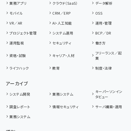
業務アプリ
クラウド（SaaS）
データ解析
モバイル
CRM／ERP
OSS
VR／AR
AI・人工知能
運用・管理
プロジェクト管理
システム運用
BCP／DR
運用監視
セキュリティ
働き方
フリーランス／起
資格・試験
キャリア・人材
業
ライフハック
教育
制度・法律
アーカイブ
キーパーソンイン
システム開発
業務システム
タビュー
調査レポート
情報セキュリティ
サーバ構築・運用
業務システム