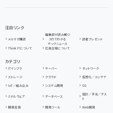
注目リンク
編集部が読み解く!
メルマガ購読
3行でわかる
読者プレゼント
テックニュース
Think ITについて
広告出稿について
カテゴリ
ITインフラ
サーバー
ネットワーク
ストレージ
クラウド
仮想化／コンテナ
IoT／組み込み
システム開発
OS
設計／手法／テス
ミドルウェア
データベース
ト
開発言語
開発ツール
Web開発