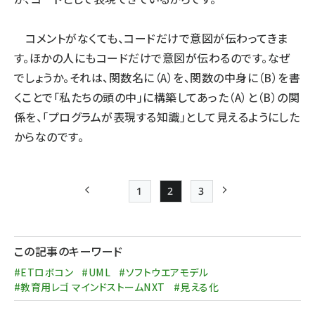
コメントがなくても、コードだけで意図が伝わってきま
す。ほかの人にもコードだけで意図が伝わるのです。なぜ
でしょうか。それは、関数名に（A）を、関数の中身に（B）を書
くことで「私たちの頭の中」に構築してあった（A）と（B）の関
係を、「プログラムが表現する知識」として見えるようにした
からなのです。
1
2
3
前ページ
Page
Page
Page
次ページ
ペー
ジ
この記事のキーワード
送
#ETロボコン
#UML
#ソフトウエアモデル
り
#教育用レゴ マインドストームNXT
#見える化