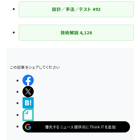
設計／手法／テスト
492
技術解説
4,126
この記事をシェアしてください
シェアする
ポストする
>ブクマする
noteで書く
優先するニュース提供元にThink ITを追加