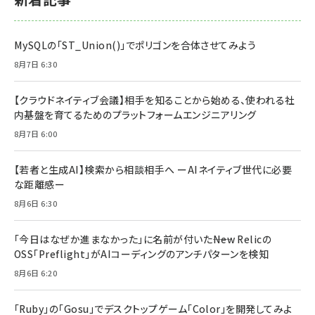
MySQLの「ST_Union()」でポリゴンを合体させてみよう
8月7日 6:30
【クラウドネイティブ会議】相手を知ることから始める、使われる社
内基盤を育てるためのプラットフォームエンジニアリング
8月7日 6:00
【若者と生成AI】検索から相談相手へ ーAIネイティブ世代に必要
な距離感ー
8月6日 6:30
「今日はなぜか進まなかった」に名前が付いた――New Relicの
OSS「Preflight」がAIコーディングのアンチパターンを検知
8月6日 6:20
「Ruby」の「Gosu」でデスクトップゲーム「Color」を開発してみよ