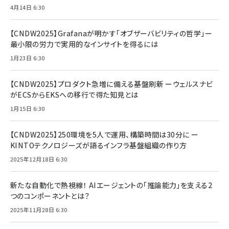
4月14日 6:30
【CNDW2025】Grafanaが明かす「オブザーバビリティの哲学」ー
最小限の労力で実用的なインサイトを得るには
1月23日 6:30
【CNDW2025】プロダクト急増に備える基盤刷新 ーウェルスナビ
がECSからEKSへの移行で得た知見とは
1月15日 6:30
【CNDW2025】250環境を5人で運用、構築時間は30分に ー
KINTOテクノロジーズが語るインフラ基盤組織の作り方
2025年12月18日 6:30
新たな自動化で熱視線！ AIエージェントの「推論能力」を支える2
つのコンポーネントとは？
2025年11月28日 6:30