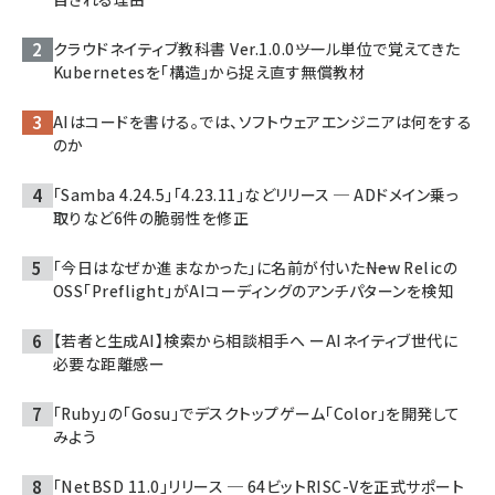
クラウドネイティブ教科書 Ver.1.0.0――ツール単位で覚えてきた
Kubernetesを「構造」から捉え直す無償教材
AIはコードを書ける。では、ソフトウェアエンジニアは何をする
のか
「Samba 4.24.5」「4.23.11」などリリース ─ ADドメイン乗っ
取りなど6件の脆弱性を修正
「今日はなぜか進まなかった」に名前が付いた――New Relicの
OSS「Preflight」がAIコーディングのアンチパターンを検知
【若者と生成AI】検索から相談相手へ ーAIネイティブ世代に
必要な距離感ー
「Ruby」の「Gosu」でデスクトップゲーム「Color」を開発して
みよう
「NetBSD 11.0」リリース ─ 64ビットRISC-Vを正式サポート