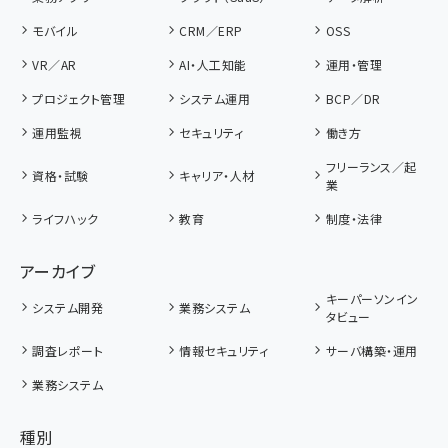
モバイル
CRM／ERP
OSS
VR／AR
AI・人工知能
運用・管理
プロジェクト管理
システム運用
BCP／DR
運用監視
セキュリティ
働き方
フリーランス／起
資格・試験
キャリア・人材
業
ライフハック
教育
制度・法律
アーカイブ
キーパーソンイン
システム開発
業務システム
タビュー
調査レポート
情報セキュリティ
サーバ構築・運用
業務システム
種別