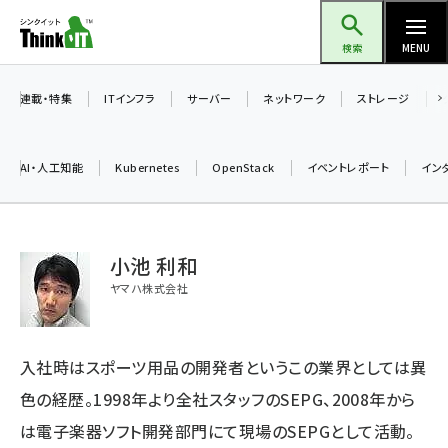
メ
Think IT（シンクイット）
イ
検索
MENU
ン
コ
連載・特集
ITインフラ
サーバー
ネットワーク
ストレージ
ン
テ
AI・人工知能
Kubernetes
OpenStack
イベントレポート
イン
ン
ツ
ai (2508)
に
小池 利和
加藤銘のチーム貢献～仲間と築いた勝利の絆～ (2329)
移
ヤマハ株式会社
動
iot女子会 (2295)
北海道をのんびり旅する晴山佳須夫のヒント集！ (2050)
入社時はスポーツ用品の開発者というこの業界としては異
drupal (1966)
色の経歴。1998年より全社スタッフのSEPG、2008年から
genai (1494)
は電子楽器ソフト開発部門にて現場のSEPGとして活動。
abc123 (1371)