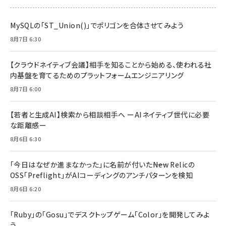
MySQLの「ST_Union()」でポリゴンを合体させてみよう
8月7日 6:30
【クラウドネイティブ会議】相手を知ることから始める、使われる社
内基盤を育てるためのプラットフォームエンジニアリング
8月7日 6:00
【若者と生成AI】検索から相談相手へ ーAIネイティブ世代に必要
な距離感ー
8月6日 6:30
「今日はなぜか進まなかった」に名前が付いた――New Relicの
OSS「Preflight」がAIコーディングのアンチパターンを検知
8月6日 6:20
「Ruby」の「Gosu」でデスクトップゲーム「Color」を開発してみよ
う