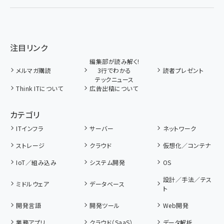
注目リンク
編集部が読み解く!
メルマガ購読
3行でわかる
読者プレゼント
テックニュース
Think ITについて
広告出稿について
カテゴリ
ITインフラ
サーバー
ネットワーク
ストレージ
クラウド
仮想化／コンテナ
IoT／組み込み
システム開発
OS
設計／手法／テス
ミドルウェア
データベース
ト
開発言語
開発ツール
Web開発
業務アプリ
クラウド（SaaS）
データ解析