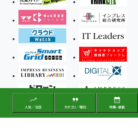
人気／注目
カテゴリ／種別
特集・連載
Copyright ©2026 Impress Corporation, An impress Group Company. All rights
reserved.