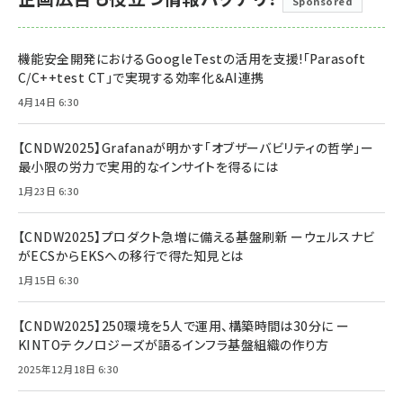
Sponsored
機能安全開発におけるGoogleTestの活用を支援!「Parasoft
C/C++test CT」で実現する効率化＆AI連携
4月14日 6:30
【CNDW2025】Grafanaが明かす「オブザーバビリティの哲学」ー
最小限の労力で実用的なインサイトを得るには
1月23日 6:30
【CNDW2025】プロダクト急増に備える基盤刷新 ーウェルスナビ
がECSからEKSへの移行で得た知見とは
1月15日 6:30
【CNDW2025】250環境を5人で運用、構築時間は30分に ー
KINTOテクノロジーズが語るインフラ基盤組織の作り方
2025年12月18日 6:30