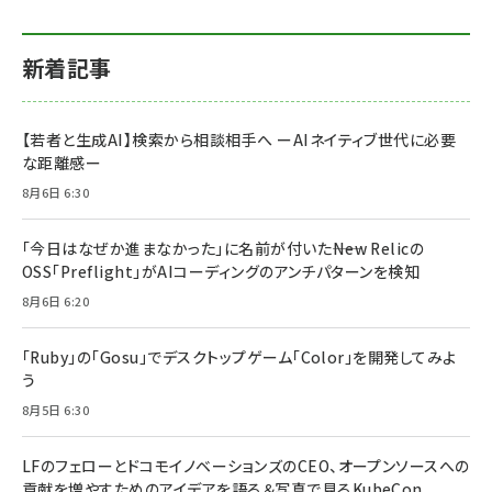
新着記事
【若者と生成AI】検索から相談相手へ ーAIネイティブ世代に必要
な距離感ー
8月6日 6:30
「今日はなぜか進まなかった」に名前が付いた――New Relicの
OSS「Preflight」がAIコーディングのアンチパターンを検知
8月6日 6:20
「Ruby」の「Gosu」でデスクトップゲーム「Color」を開発してみよ
う
8月5日 6:30
LFのフェローとドコモイノベーションズのCEO、オープンソースへの
貢献を増やすためのアイデアを語る＆写真で見るKubeCon