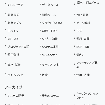
設計／手法／テス
ミドルウェア
データベース
ト
開発言語
開発ツール
Web開発
業務アプリ
クラウド（SaaS）
データ解析
モバイル
CRM／ERP
OSS
VR／AR
AI・人工知能
運用・管理
プロジェクト管理
システム運用
BCP／DR
運用監視
セキュリティ
働き方
フリーランス／起
資格・試験
キャリア・人材
業
ライフハック
教育
制度・法律
アーカイブ
キーパーソンイン
システム開発
業務システム
タビュー