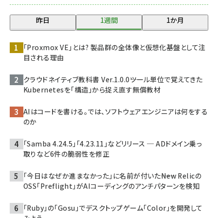
昨日
1週間
1か月
「Proxmox VE」とは? 製品群の全体像と仮想化基盤として注
目される理由
クラウドネイティブ教科書 Ver.1.0.0――ツール単位で覚えてきた
Kubernetesを「構造」から捉え直す無償教材
AIはコードを書ける。では、ソフトウェアエンジニアは何をする
のか
「Samba 4.24.5」「4.23.11」などリリース ─ ADドメイン乗っ
取りなど6件の脆弱性を修正
「今日はなぜか進まなかった」に名前が付いた――New Relicの
OSS「Preflight」がAIコーディングのアンチパターンを検知
「Ruby」の「Gosu」でデスクトップゲーム「Color」を開発して