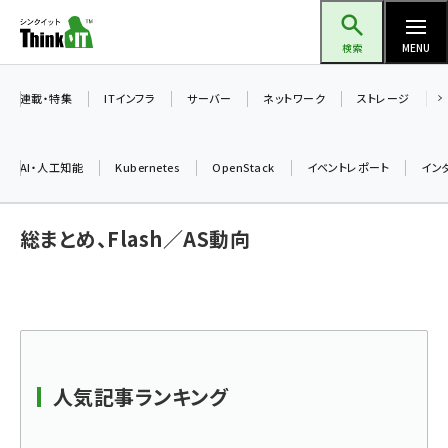
メ
Think IT（シンクイット）
イ
検索
MENU
ン
コ
連載・特集
ITインフラ
サーバー
ネットワーク
ストレージ
ン
テ
AI・人工知能
Kubernetes
OpenStack
イベントレポート
イン
ン
ツ
ai (2480)
総まとめ、Flash／AS動向
に
加藤銘のチーム貢献～仲間と築いた勝利の絆～ (2304)
移
動
iot女子会 (2263)
北海道をのんびり旅する晴山佳須夫のヒント集！ (2017)
drupal (1940)
人気記事ランキング
genai (1473)
ai crunch (1347)