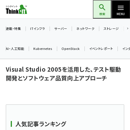
メ
Think IT（シンクイット）
イ
検索
MENU
ン
コ
連載・特集
ITインフラ
サーバー
ネットワーク
ストレージ
ン
テ
AI・人工知能
Kubernetes
OpenStack
イベントレポート
イン
ン
ツ
ai (2486)
Visual Studio 2005を活用した、テスト駆動
に
加藤銘のチーム貢献～仲間と築いた勝利の絆～ (2308)
移
開発とソフトウェア品質向上アプローチ
動
iot女子会 (2273)
北海道をのんびり旅する晴山佳須夫のヒント集！ (2025)
drupal (1947)
genai (1477)
人気記事ランキング
abc123 (1352)