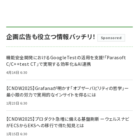
企画広告も役立つ情報バッチリ！
Sponsored
機能安全開発におけるGoogleTestの活用を支援!「Parasoft
C/C++test CT」で実現する効率化＆AI連携
4月14日 6:30
【CNDW2025】Grafanaが明かす「オブザーバビリティの哲学」ー
最小限の労力で実用的なインサイトを得るには
1月23日 6:30
【CNDW2025】プロダクト急増に備える基盤刷新 ーウェルスナビ
がECSからEKSへの移行で得た知見とは
1月15日 6:30