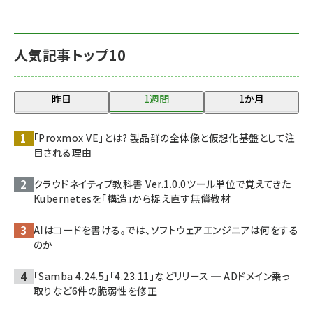
人気記事トップ10
昨日
1週間
1か月
「Proxmox VE」とは? 製品群の全体像と仮想化基盤として注
目される理由
クラウドネイティブ教科書 Ver.1.0.0――ツール単位で覚えてきた
Kubernetesを「構造」から捉え直す無償教材
AIはコードを書ける。では、ソフトウェアエンジニアは何をする
のか
「Samba 4.24.5」「4.23.11」などリリース ─ ADドメイン乗っ
取りなど6件の脆弱性を修正