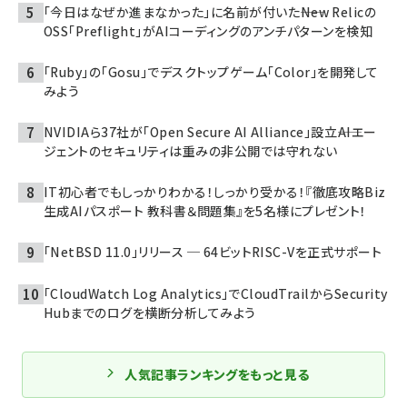
「今日はなぜか進まなかった」に名前が付いた――New Relicの
OSS「Preflight」がAIコーディングのアンチパターンを検知
「Ruby」の「Gosu」でデスクトップゲーム「Color」を開発して
みよう
NVIDIAら37社が「Open Secure AI Alliance」設立――AIエー
ジェントのセキュリティは重みの非公開では守れない
IT初心者でもしっかりわかる！しっかり受かる！『徹底攻略Biz
生成AIパスポート 教科書＆問題集』を5名様にプレゼント！
「NetBSD 11.0」リリース ─ 64ビットRISC-Vを正式サポート
「CloudWatch Log Analytics」でCloudTrailからSecurity
Hubまでのログを横断分析してみよう
人気記事ランキングをもっと見る