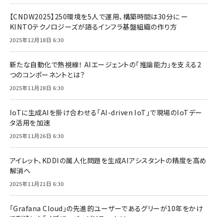
【CNDW2025】250環境を5人で運用、構築時間は30分に ー
KINTOテクノロジーズが語るインフラ基盤組織の作り方
2025年12月18日 6:30
新たな自動化で熱視線！ AIエージェントの「推論能力」を支える2
つのコンポーネントとは？
2025年11月28日 6:30
IoTに生成AIを掛け合わせる「AI-driven IoT」で現場のIoTデー
タ活用を加速
2025年11月26日 6:30
アイレット、KDDIの属人化問題を生成AIアシスタントの精度を高め
解消へ
2025年11月21日 6:30
「Grafana Cloud」の先進的ユーザーであるグリーが10年をかけ