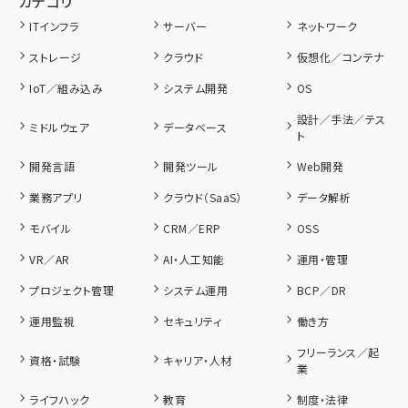
カテゴリ
ITインフラ
サーバー
ネットワーク
ストレージ
クラウド
仮想化／コンテナ
IoT／組み込み
システム開発
OS
設計／手法／テス
ミドルウェア
データベース
ト
開発言語
開発ツール
Web開発
業務アプリ
クラウド（SaaS）
データ解析
モバイル
CRM／ERP
OSS
VR／AR
AI・人工知能
運用・管理
プロジェクト管理
システム運用
BCP／DR
運用監視
セキュリティ
働き方
フリーランス／起
資格・試験
キャリア・人材
業
ライフハック
教育
制度・法律