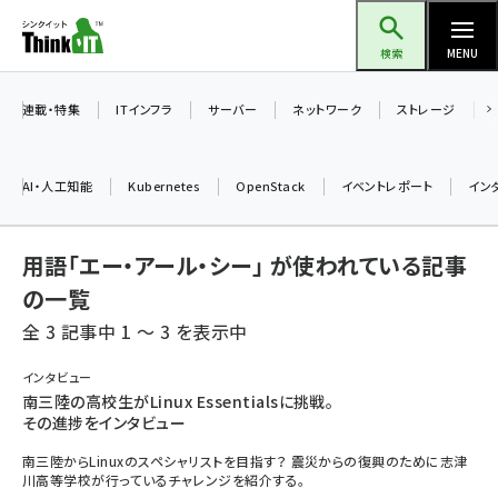
メ
Think IT（シンクイット）
イ
検索
MENU
ン
コ
連載・特集
ITインフラ
サーバー
ネットワーク
ストレージ
ン
テ
AI・人工知能
Kubernetes
OpenStack
イベントレポート
イン
ン
ツ
ai (2508)
用語「エー・アール・シー」 が使われている記事
に
加藤銘のチーム貢献～仲間と築いた勝利の絆～ (2329)
移
の一覧
動
全 3 記事中 1 ～ 3 を表示中
iot女子会 (2295)
北海道をのんびり旅する晴山佳須夫のヒント集！ (2050)
インタビュー
南三陸の高校生がLinux Essentialsに挑戦。
drupal (1966)
その進捗をインタビュー
genai (1494)
南三陸からLinuxのスペシャリストを目指す？ 震災からの復興のために志津
川高等学校が行っているチャレンジを紹介する。
abc123 (1371)