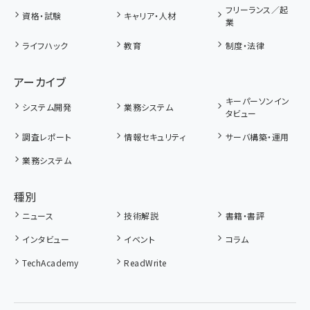
フリーランス／起
資格・試験
キャリア・人材
業
ライフハック
教育
制度・法律
アーカイブ
キーパーソンイン
システム開発
業務システム
タビュー
調査レポート
情報セキュリティ
サーバ構築・運用
業務システム
種別
ニュース
技術解説
書籍・書評
インタビュー
イベント
コラム
TechAcademy
ReadWrite