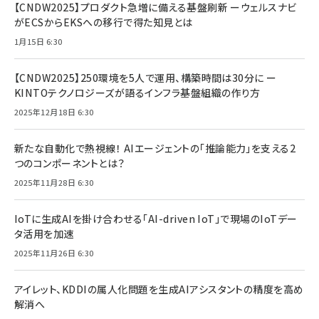
【CNDW2025】プロダクト急増に備える基盤刷新 ーウェルスナビ
がECSからEKSへの移行で得た知見とは
1月15日 6:30
【CNDW2025】250環境を5人で運用、構築時間は30分に ー
KINTOテクノロジーズが語るインフラ基盤組織の作り方
2025年12月18日 6:30
新たな自動化で熱視線！ AIエージェントの「推論能力」を支える2
つのコンポーネントとは？
2025年11月28日 6:30
IoTに生成AIを掛け合わせる「AI-driven IoT」で現場のIoTデー
タ活用を加速
2025年11月26日 6:30
アイレット、KDDIの属人化問題を生成AIアシスタントの精度を高め
解消へ