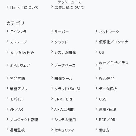
テックニュース
Think ITについて
広告出稿について
カテゴリ
ITインフラ
サーバー
ネットワーク
ストレージ
クラウド
仮想化／コンテナ
IoT／組み込み
システム開発
OS
設計／手法／テス
ミドルウェア
データベース
ト
開発言語
開発ツール
Web開発
業務アプリ
クラウド（SaaS）
データ解析
モバイル
CRM／ERP
OSS
VR／AR
AI・人工知能
運用・管理
プロジェクト管理
システム運用
BCP／DR
運用監視
セキュリティ
働き方