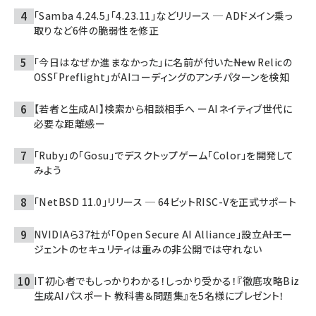
「Samba 4.24.5」「4.23.11」などリリース ─ ADドメイン乗っ
取りなど6件の脆弱性を修正
「今日はなぜか進まなかった」に名前が付いた――New Relicの
OSS「Preflight」がAIコーディングのアンチパターンを検知
【若者と生成AI】検索から相談相手へ ーAIネイティブ世代に
必要な距離感ー
「Ruby」の「Gosu」でデスクトップゲーム「Color」を開発して
みよう
「NetBSD 11.0」リリース ─ 64ビットRISC-Vを正式サポート
NVIDIAら37社が「Open Secure AI Alliance」設立――AIエー
ジェントのセキュリティは重みの非公開では守れない
IT初心者でもしっかりわかる！しっかり受かる！『徹底攻略Biz
生成AIパスポート 教科書＆問題集』を5名様にプレゼント！