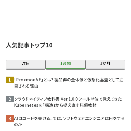
人気記事トップ10
昨日
1週間
1か月
「Proxmox VE」とは? 製品群の全体像と仮想化基盤として注
目される理由
クラウドネイティブ教科書 Ver.1.0.0――ツール単位で覚えてきた
Kubernetesを「構造」から捉え直す無償教材
AIはコードを書ける。では、ソフトウェアエンジニアは何をする
のか