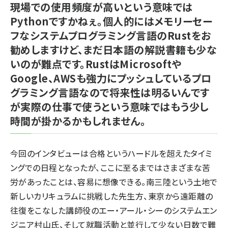
現場での使用頻度が高いという意味では
Pythonですかねぇ。個人的にはメモリーセー
フなシステムプログラミング言語のRustをお
勧めしますけど、まだ日本語の解説書籍も少な
いのが難点です。RustはMicrosoftや
Google、AWSも強力にプッシュしているプロ
グラミング言語なので将来性は明るいんです
が実際の仕事で使うという意味ではもう少し
時間が掛かるかもしれません。
今回のインタビューは合格というハードルを超えたタイミ
ングでの日程となったが、ここに至るまではさまざまな苦
労があったことは、容易に想像できる。南三陸という土地で
新しいカリキュラムに挑戦した先生方、東京から遠距離の
往復をこなした講師役のエー・アール・シーのシステムエン
ジニア村山氏、そして就職活動と並行して少ない日数で難