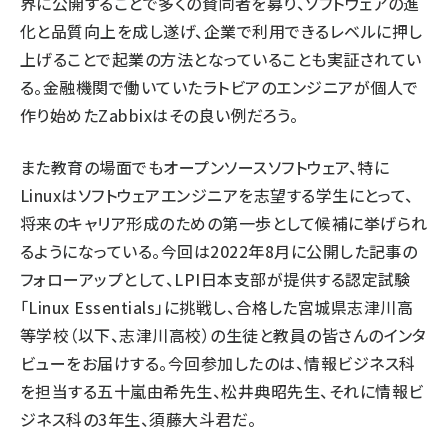
界に公開することで多くの賛同者を募り、ソフトウェアの進
化と品質向上を成し遂げ、企業で利用できるレベルに押し
上げることで起業の方法となっていることも実証されてい
る。金融機関で働いていたラトビアのエンジニアが個人で
作り始めたZabbixはその良い例だろう。
また教育の場面でもオープンソースソフトウェア、特に
Linuxはソフトウェアエンジニアを志望する学生にとって、
将来のキャリア形成のための第一歩として候補に挙げられ
るようになっている。今回は2022年8月に公開した記事の
フォローアップとして、LPI日本支部が提供する認定試験
「Linux Essentials」に挑戦し、合格した宮城県志津川高
等学校（以下、志津川高校）の生徒と教員の皆さんのインタ
ビューをお届けする。今回参加したのは、情報ビジネス科
を担当する五十嵐由希先生、松井典昭先生、それに情報ビ
ジネス科の3年生、須藤大斗君だ。