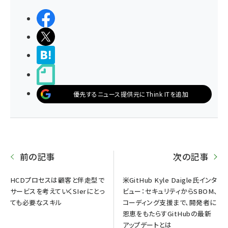
シェアする
ポストする
>ブクマする
noteで書く
優先するニュース提供元にThink ITを追加
前の記事
次の記事
HCDプロセスは顧客と伴走型で
米GitHub Kyle Daigle氏インタ
サービスを考えていくSIerにとっ
ビュー：セキュリティからSBOM、
ても必要なスキル
コーディング支援まで、開発者に
恩恵をもたらすGitHubの最新
アップデートとは