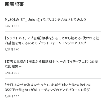
新着記事
MySQLの「ST_Union()」でポリゴンを合体させてみよう
8月7日 6:30
【クラウドネイティブ会議】相手を知ることから始める、使われる社
内基盤を育てるためのプラットフォームエンジニアリング
8月7日 6:00
【若者と生成AI】検索から相談相手へ ーAIネイティブ世代に必要
な距離感ー
8月6日 6:30
「今日はなぜか進まなかった」に名前が付いた――New Relicの
OSS「Preflight」がAIコーディングのアンチパターンを検知
8月6日 6:20