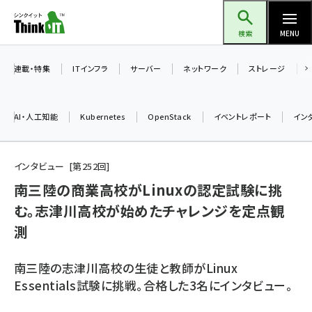
メ
Think IT（シンクイット）
イ
検索
MENU
ン
コ
連載・特集
ITインフラ
サーバー
ネットワーク
ストレージ
ン
テ
AI・人工知能
Kubernetes
OpenStack
イベントレポート
イン
ン
ツ
ai (2508)
に
インタビュー
第
252
回
加藤銘のチーム貢献～仲間と築いた勝利の絆～ (2329)
移
南三陸の商業高校がLinuxの認定試験に挑
動
む。志津川高校が始めたチャレンジを定点観
iot女子会 (2295)
測
北海道をのんびり旅する晴山佳須夫のヒント集！ (2050)
drupal (1966)
南三陸の志津川高校の生徒と教師がLinux
Essentials試験に挑戦。合格した3名にインタビュー。
genai (1494)
abc123 (1371)