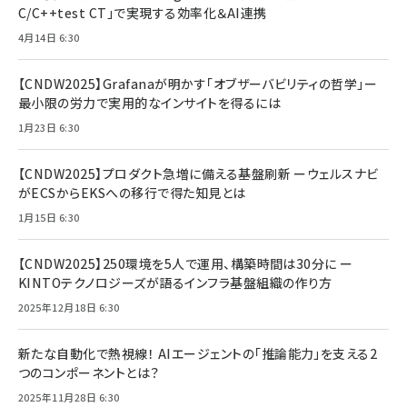
C/C++test CT」で実現する効率化＆AI連携
4月14日 6:30
【CNDW2025】Grafanaが明かす「オブザーバビリティの哲学」ー
最小限の労力で実用的なインサイトを得るには
1月23日 6:30
【CNDW2025】プロダクト急増に備える基盤刷新 ーウェルスナビ
がECSからEKSへの移行で得た知見とは
1月15日 6:30
【CNDW2025】250環境を5人で運用、構築時間は30分に ー
KINTOテクノロジーズが語るインフラ基盤組織の作り方
2025年12月18日 6:30
新たな自動化で熱視線！ AIエージェントの「推論能力」を支える2
つのコンポーネントとは？
2025年11月28日 6:30