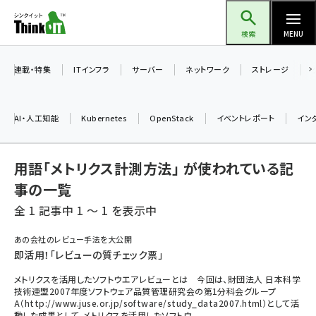
メ
Think IT（シンクイット）
イ
検索
MENU
ン
コ
連載・特集
ITインフラ
サーバー
ネットワーク
ストレージ
ン
テ
AI・人工知能
Kubernetes
OpenStack
イベントレポート
イン
ン
ツ
ai (2524)
用語「メトリクス計測方法」 が使われている記
に
加藤銘のチーム貢献～仲間と築いた勝利の絆～ (2352)
移
事の一覧
動
全 1 記事中 1 ～ 1 を表示中
iot女子会 (2305)
北海道をのんびり旅する晴山佳須夫のヒント集！ (2072)
あの会社のレビュー手法を大公開
即活用！「レビューの質チェック票」
drupal (1984)
メトリクスを活用したソフトウエアレビューとは 今回は、財団法人 日本科学
genai (1506)
技術連盟2007年度ソフトウェア品質管理研究会の第1分科会グループ
A（http://www.juse.or.jp/software/study_data2007.html）として活
abc123 (1382)
動した成果として、メトリクスを活用したソフトウ