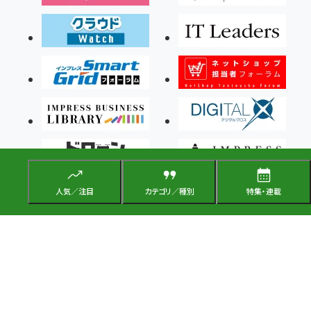
人気／注目
カテゴリ／種別
特集・連載
Copyright ©2026 Impress Corporation, An impress Group Company. All rights
reserved.