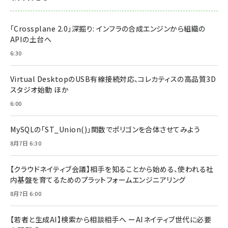
「Crossplane 2.0」深掘り: インフラの合成エンジンから組織の
APIの土台へ
6:30
Virtual DesktopのUSB有線接続対応、コレカティスの高品質3D
スタジオ始動 ほか
6:00
MySQLの「ST_Union()」関数でポリゴンを合体させてみよう
8月7日 6:30
【クラウドネイティブ会議】相手を知ることから始める、使われる社
内基盤を育てるためのプラットフォームエンジニアリング
8月7日 6:00
【若者と生成AI】検索から相談相手へ ーAIネイティブ世代に必要