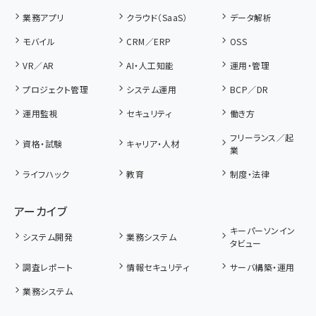
業務アプリ
クラウド（SaaS）
データ解析
モバイル
CRM／ERP
OSS
VR／AR
AI・人工知能
運用・管理
プロジェクト管理
システム運用
BCP／DR
運用監視
セキュリティ
働き方
フリーランス／起
資格・試験
キャリア・人材
業
ライフハック
教育
制度・法律
アーカイブ
キーパーソンイン
システム開発
業務システム
タビュー
調査レポート
情報セキュリティ
サーバ構築・運用
業務システム