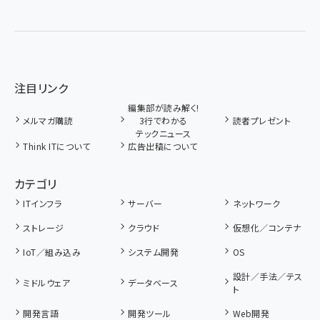
注目リンク
編集部が読み解く!
メルマガ購読
3行でわかる
読者プレゼント
テックニュース
Think ITについて
広告出稿について
カテゴリ
ITインフラ
サーバー
ネットワーク
ストレージ
クラウド
仮想化／コンテナ
IoT／組み込み
システム開発
OS
設計／手法／テス
ミドルウェア
データベース
ト
開発言語
開発ツール
Web開発