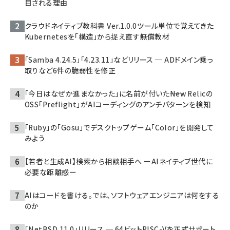
目される理由
クラウドネイティブ教科書 Ver.1.0.0――ツール単位で覚えてきた
Kubernetesを「構造」から捉え直す無償教材
「Samba 4.24.5」「4.23.11」などリリース ─ ADドメイン乗っ
取りなど6件の脆弱性を修正
「今日はなぜか進まなかった」に名前が付いた――New Relicの
OSS「Preflight」がAIコーディングのアンチパターンを検知
「Ruby」の「Gosu」でデスクトップゲーム「Color」を開発して
みよう
【若者と生成AI】検索から相談相手へ ーAIネイティブ世代に
必要な距離感ー
AIはコードを書ける。では、ソフトウェアエンジニアは何をする
のか
「NetBSD 11.0」リリース ─ 64ビットRISC-Vを正式サポート