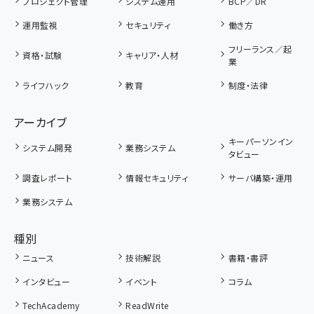
プロジェクト管理
システム運用
BCP／DR
運用監視
セキュリティ
働き方
フリーランス／起
資格・試験
キャリア・人材
業
ライフハック
教育
制度・法律
アーカイブ
キーパーソンイン
システム開発
業務システム
タビュー
調査レポート
情報セキュリティ
サーバ構築・運用
業務システム
種別
ニュース
技術解説
書籍・書評
インタビュー
イベント
コラム
TechAcademy
ReadWrite