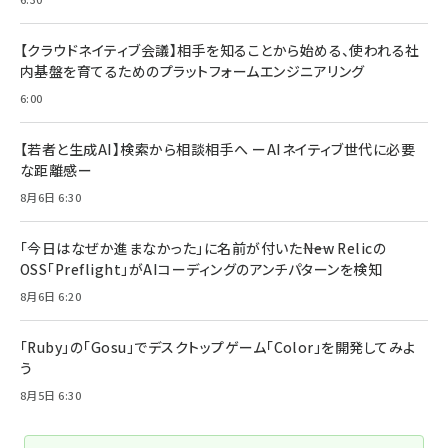
【クラウドネイティブ会議】相手を知ることから始める、使われる社
内基盤を育てるためのプラットフォームエンジニアリング
6:00
【若者と生成AI】検索から相談相手へ ーAIネイティブ世代に必要
な距離感ー
8月6日 6:30
「今日はなぜか進まなかった」に名前が付いた――New Relicの
OSS「Preflight」がAIコーディングのアンチパターンを検知
8月6日 6:20
「Ruby」の「Gosu」でデスクトップゲーム「Color」を開発してみよ
う
8月5日 6:30