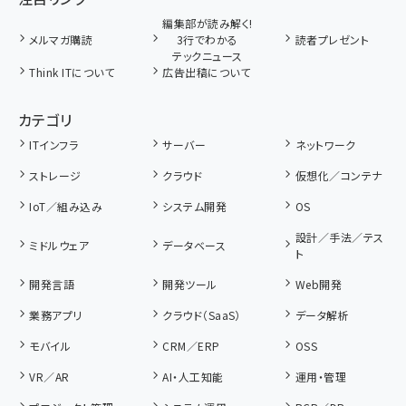
編集部が読み解く!
メルマガ購読
3行でわかる
読者プレゼント
テックニュース
Think ITについて
広告出稿について
カテゴリ
ITインフラ
サーバー
ネットワーク
ストレージ
クラウド
仮想化／コンテナ
IoT／組み込み
システム開発
OS
設計／手法／テス
ミドルウェア
データベース
ト
開発言語
開発ツール
Web開発
業務アプリ
クラウド（SaaS）
データ解析
モバイル
CRM／ERP
OSS
VR／AR
AI・人工知能
運用・管理