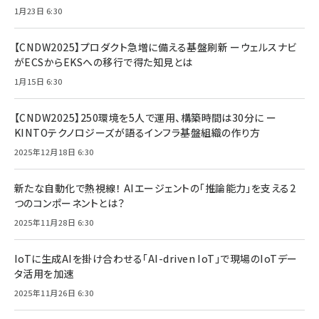
1月23日 6:30
【CNDW2025】プロダクト急増に備える基盤刷新 ーウェルスナビ
がECSからEKSへの移行で得た知見とは
1月15日 6:30
【CNDW2025】250環境を5人で運用、構築時間は30分に ー
KINTOテクノロジーズが語るインフラ基盤組織の作り方
2025年12月18日 6:30
新たな自動化で熱視線！ AIエージェントの「推論能力」を支える2
つのコンポーネントとは？
2025年11月28日 6:30
IoTに生成AIを掛け合わせる「AI-driven IoT」で現場のIoTデー
タ活用を加速
2025年11月26日 6:30