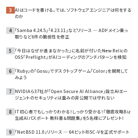
AIはコードを書ける。では、ソフトウェアエンジニアは何をする
のか
「Samba 4.24.5」「4.23.11」などリリース ─ ADドメイン乗っ
取りなど6件の脆弱性を修正
「今日はなぜか進まなかった」に名前が付いた――New Relicの
OSS「Preflight」がAIコーディングのアンチパターンを検知
「Ruby」の「Gosu」でデスクトップゲーム「Color」を開発して
みよう
NVIDIAら37社が「Open Secure AI Alliance」設立――AIエー
ジェントのセキュリティは重みの非公開では守れない
IT初心者でもしっかりわかる！しっかり受かる！『徹底攻略Biz
生成AIパスポート 教科書＆問題集』を5名様にプレゼント！
「NetBSD 11.0」リリース ─ 64ビットRISC-Vを正式サポート