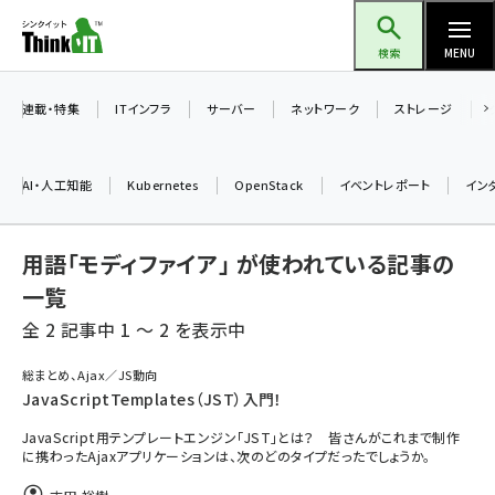
メ
Think IT（シンクイット）
イ
検索
MENU
ン
コ
連載・特集
ITインフラ
サーバー
ネットワーク
ストレージ
ン
テ
AI・人工知能
Kubernetes
OpenStack
イベントレポート
イン
ン
ツ
ai (2486)
用語「モディファイア」 が使われている記事の
に
加藤銘のチーム貢献～仲間と築いた勝利の絆～ (2308)
移
一覧
動
全 2 記事中 1 ～ 2 を表示中
iot女子会 (2273)
北海道をのんびり旅する晴山佳須夫のヒント集！ (2025)
総まとめ、Ajax／JS動向
JavaScriptTemplates（JST）入門！
drupal (1947)
JavaScript用テンプレートエンジン「JST」とは？ 皆さんがこれまで制作
genai (1477)
に携わったAjaxアプリケーションは、次のどのタイプだったでしょうか。
abc123 (1352)