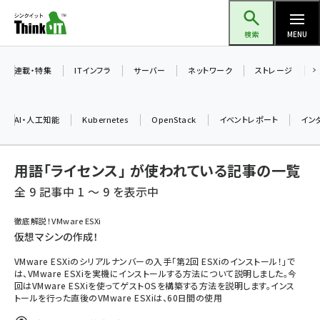
メ
Think IT（シンクイット）
イ
検索
MENU
ン
コ
連載・特集
ITインフラ
サーバー
ネットワーク
ストレージ
ン
テ
AI・人工知能
Kubernetes
OpenStack
イベントレポート
イン
ン
ツ
ai (2504)
用語「ライセンス」 が使われている記事の一覧
に
加藤銘のチーム貢献～仲間と築いた勝利の絆～ (2325)
移
全 9 記事中 1 ～ 9 を表示中
動
iot女子会 (2290)
徹底解説！VMware ESXi
仮想マシンの作成！
北海道をのんびり旅する晴山佳須夫のヒント集！ (2047)
VMware ESXiのシリアルナンバーの入手「第2回 ESXiのインストール！」で
drupal (1963)
は、VMware ESXiを実機にインストールする方法について説明しました。今
回はVMware ESXiを使ってゲストOSを構築する方法を説明します。インス
genai (1492)
トールを行った直後のVMware ESXiは、60日間の使用
abc123 (1367)