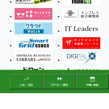
人気／注目
カテゴリ／種別
特集・連載
Copyright ©2026 Impress Corporation, An impress Group Company. All rights
reserved.