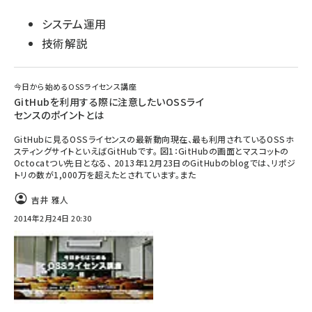
システム運用
技術解説
今日から始めるOSSライセンス講座
GitHubを利用する際に注意したいOSSライ
センスのポイントとは
GitHubに見るOSSライセンスの最新動向現在、最も利用されているOSSホ
スティングサイトといえばGitHubです。 図1：GitHubの画面とマスコットの
Octocatつい先日となる、 2013年12月23日のGitHubのblogでは、リポジ
トリの数が1,000万を超えたとされています。また
吉井 雅人
2014年2月24日 20:30