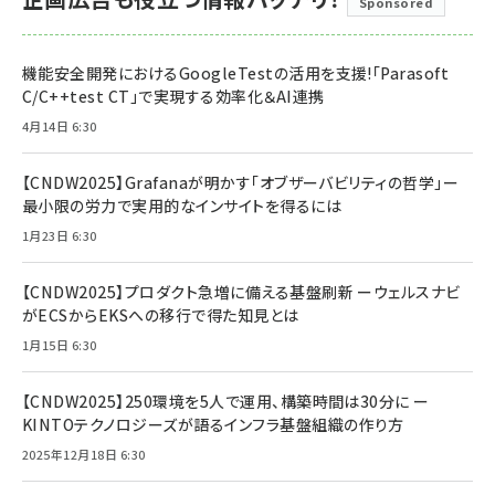
Sponsored
機能安全開発におけるGoogleTestの活用を支援!「Parasoft
C/C++test CT」で実現する効率化＆AI連携
4月14日 6:30
【CNDW2025】Grafanaが明かす「オブザーバビリティの哲学」ー
最小限の労力で実用的なインサイトを得るには
1月23日 6:30
【CNDW2025】プロダクト急増に備える基盤刷新 ーウェルスナビ
がECSからEKSへの移行で得た知見とは
1月15日 6:30
【CNDW2025】250環境を5人で運用、構築時間は30分に ー
KINTOテクノロジーズが語るインフラ基盤組織の作り方
2025年12月18日 6:30