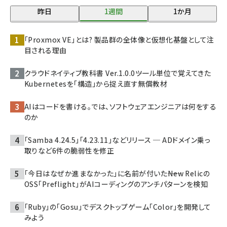
昨日
1週間
1か月
「Proxmox VE」とは? 製品群の全体像と仮想化基盤として注
目される理由
クラウドネイティブ教科書 Ver.1.0.0――ツール単位で覚えてきた
Kubernetesを「構造」から捉え直す無償教材
AIはコードを書ける。では、ソフトウェアエンジニアは何をする
のか
「Samba 4.24.5」「4.23.11」などリリース ─ ADドメイン乗っ
取りなど6件の脆弱性を修正
「今日はなぜか進まなかった」に名前が付いた――New Relicの
OSS「Preflight」がAIコーディングのアンチパターンを検知
「Ruby」の「Gosu」でデスクトップゲーム「Color」を開発して
みよう