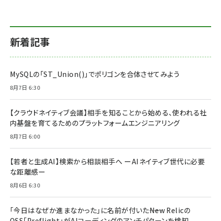
新着記事
MySQLの「ST_Union()」でポリゴンを合体させてみよう
8月7日 6:30
【クラウドネイティブ会議】相手を知ることから始める、使われる社
内基盤を育てるためのプラットフォームエンジニアリング
8月7日 6:00
【若者と生成AI】検索から相談相手へ ーAIネイティブ世代に必要
な距離感ー
8月6日 6:30
「今日はなぜか進まなかった」に名前が付いた――New Relicの
OSS「Preflight」がAIコーディングのアンチパターンを検知