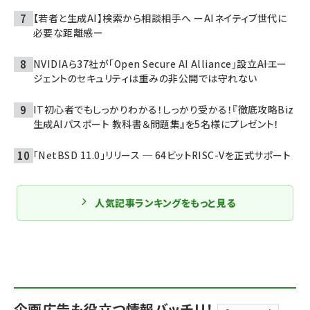
【若者と生成AI】検索から相談相手へ ーAIネイティブ世代に
必要な距離感ー
NVIDIAら37社が「Open Secure AI Alliance」設立――AIエー
ジェントのセキュリティは重みの非公開では守れない
IT初心者でもしっかりわかる！しっかり受かる！『徹底攻略Biz
生成AIパスポート 教科書＆問題集』を5名様にプレゼント！
「NetBSD 11.0」リリース ─ 64ビットRISC-Vを正式サポート
人気記事ランキングをもっと見る
企画広告も役立つ情報バッチリ！