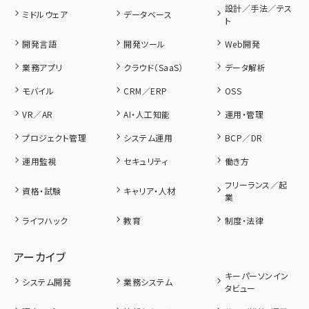
設計／手法／テス
ミドルウェア
データベース
ト
開発言語
開発ツール
Web開発
業務アプリ
クラウド（SaaS）
データ解析
モバイル
CRM／ERP
OSS
VR／AR
AI・人工知能
運用・管理
プロジェクト管理
システム運用
BCP／DR
運用監視
セキュリティ
働き方
フリーランス／起
資格・試験
キャリア・人材
業
ライフハック
教育
制度・法律
アーカイブ
キーパーソンイン
システム開発
業務システム
タビュー