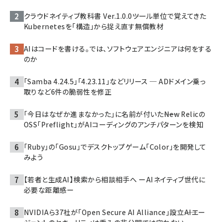
クラウドネイティブ教科書 Ver.1.0.0――ツール単位で覚えてきた
Kubernetesを「構造」から捉え直す無償教材
AIはコードを書ける。では、ソフトウェアエンジニアは何をする
のか
「Samba 4.24.5」「4.23.11」などリリース ─ ADドメイン乗っ
取りなど6件の脆弱性を修正
「今日はなぜか進まなかった」に名前が付いた――New Relicの
OSS「Preflight」がAIコーディングのアンチパターンを検知
「Ruby」の「Gosu」でデスクトップゲーム「Color」を開発して
みよう
【若者と生成AI】検索から相談相手へ ーAIネイティブ世代に
必要な距離感ー
NVIDIAら37社が「Open Secure AI Alliance」設立――AIエー