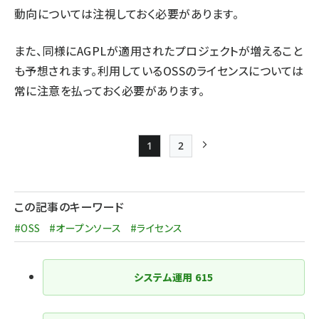
動向については注視しておく必要があります。
また、同様にAGPLが適用されたプロジェクトが増えること
も予想されます。利用しているOSSのライセンスについては
常に注意を払っておく必要があります。
1
2
Page
Page
次ページ
ペー
ジ
この記事のキーワード
送
#OSS
#オープンソース
#ライセンス
り
システム運用
615