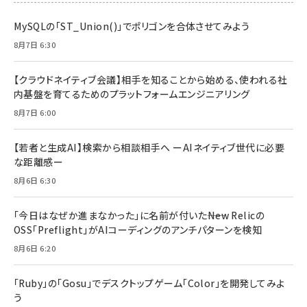
MySQLの「ST_Union()」でポリゴンを合体させてみよう
8月7日 6:30
【クラウドネイティブ会議】相手を知ることから始める、使われる社
内基盤を育てるためのプラットフォームエンジニアリング
8月7日 6:00
【若者と生成AI】検索から相談相手へ ーAIネイティブ世代に必要
な距離感ー
8月6日 6:30
「今日はなぜか進まなかった」に名前が付いた――New Relicの
OSS「Preflight」がAIコーディングのアンチパターンを検知
8月6日 6:20
「Ruby」の「Gosu」でデスクトップゲーム「Color」を開発してみよ
う