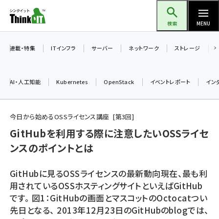
メ
Think IT（シンクイット）
イ
検索
MENU
ン
コ
連載・特集
ITインフラ
サーバー
ネットワーク
ストレージ
ン
テ
AI・人工知能
Kubernetes
OpenStack
イベントレポート
イン
ン
ツ
ai (2497)
に
今日から始めるOSSライセンス講座
第
3
回
加藤銘のチーム貢献～仲間と築いた勝利の絆～ (2315)
移
GitHubを利用する際に注意したいOSSライセ
動
ンスのポイントとは
iot女子会 (2281)
北海道をのんびり旅する晴山佳須夫のヒント集！ (2037)
GitHubに見るOSSライセンスの最新動向現在、最も利
drupal (1956)
用されているOSSホスティングサイトといえばGitHub
です。 図1：GitHubの画面とマスコットのOctocatつい
genai (1484)
先日となる、 2013年12月23日のGitHubのblogでは、
abc123 (1360)