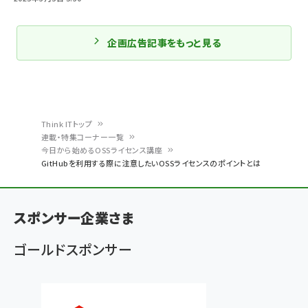
企画広告記事をもっと見る
Think ITトップ
連載・特集コーナー一覧
パ
今日から始めるOSSライセンス講座
GitHubを利用する際に注意したいOSSライセンスのポイントとは
ン
く
ず
スポンサー企業さま
ゴールドスポンサー