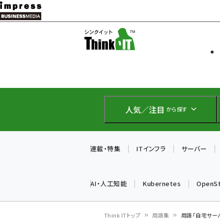
メ
イ
ソフト開発
Think IT
ン
企業IT
コ
製品導入
ン
Web担当者
EC担当者
テ
IoT・AI
ン
DCクラウド
人気／注目
から探す
研究・調査
ツ
エネルギー
に
ドローン
移
連載・特集
ITインフラ
サーバー
教育講座
動
AI・人工知能
Kubernetes
OpenS
Think ITトップ
用語集
用語「自宅サー