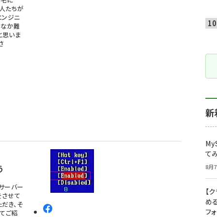
人たちが
エンジニ
かなか難
と思いま
さ
新
My
て
う
8月7
サーバー
【
をさせて
め
だき、そ
フ
てご紹