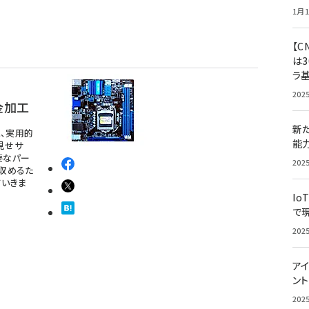
1月1
【C
は3
ラ
202
金加工
新
、実用的
能
見せサ
要なパー
202
に収めるた
いきま
Io
で
202
アイ
ン
202