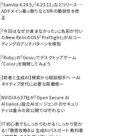
「Samba 4.24.5」「4.23.11」などリリース ─
ADドメイン乗っ取りなど6件の脆弱性を修
正
「今日はなぜか進まなかった」に名前が付い
た――New RelicのOSS「Preflight」がAIコー
ディングのアンチパターンを検知
「Ruby」の「Gosu」でデスクトップゲーム
「Color」を開発してみよう
【若者と生成AI】検索から相談相手へ ーAI
ネイティブ世代に必要な距離感ー
NVIDIAら37社が「Open Secure AI
Alliance」設立――AIエージェントのセキュリ
ティは重みの非公開では守れない
IT初心者でもしっかりわかる！しっかり受か
る！『徹底攻略Biz 生成AIパスポート 教科書