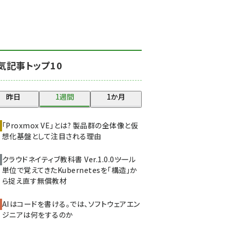
北海道をのんびり旅する
晴山佳須夫のヒント集！
(2047)
drupal (1963)
気記事トップ10
genai (1492)
abc123 (1367)
昨日
1週間
1か月
ai crunch (1363)
「Proxmox VE」とは? 製品群の全体像と仮
想化基盤として注目される理由
クラウドネイティブ教科書 Ver.1.0.0――ツール
単位で覚えてきたKubernetesを「構造」か
ら捉え直す無償教材
AIはコードを書ける。では、ソフトウェアエン
ジニアは何をするのか