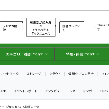
（シンクイット）
編集部が読み解
Think 
メルマガ購
く!
読者プレゼン
て
読
3行でわかる
ト
テックニュース
カテゴリ／種別
特集・連載
から探す
から探す
ネットワーク
ストレージ
クラウド
仮想化／コンテナ
Io
tack
イベントレポート
インタビュー
VR
マンガ
Thin
バー」 が使われている記事の一覧