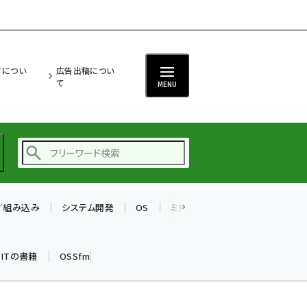
ITについ
広告出稿につい
て
MENU
T／組み込み
システム開発
OS
ミドルウェア
データベース
ai (2504)
加藤銘のチーム貢献～
k ITの書籍
OSSfm
仲間と築いた勝利の絆～
(2325)
iot女子会 (2290)