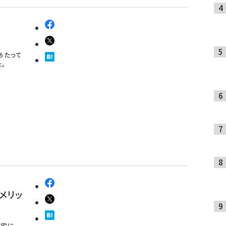
あたって
。
メリッ
自宅に