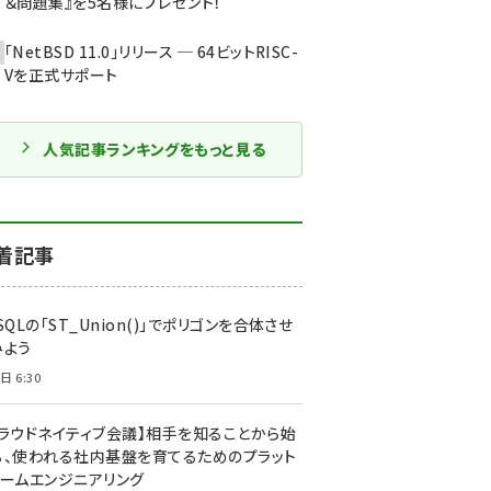
＆問題集』を5名様にプレゼント！
「NetBSD 11.0」リリース ─ 64ビットRISC-
Vを正式サポート
人気記事ランキングをもっと見る
着記事
SQLの「ST_Union()」でポリゴンを合体させ
みよう
日 6:30
クラウドネイティブ会議】相手を知ることから始
る、使われる社内基盤を育てるためのプラット
ォームエンジニアリング