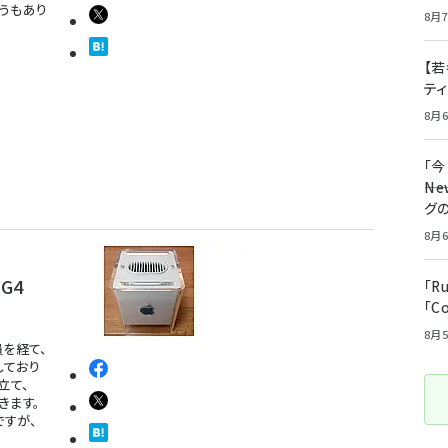
うもあり
8月7
【若
テ
8月6
「
――
グ
8月6
G4
「R
「C
8月5
を経て、
しており
立て、
きます。
すが、