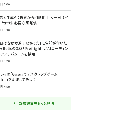
日 6:00
者と生成AI】検索から相談相手へ ーAIネイ
ィブ世代に必要な距離感ー
日 6:30
今日はなぜか進まなかった」に名前が付いた
New RelicのOSS「Preflight」がAIコーディン
のアンチパターンを検知
日 6:20
uby」の「Gosu」でデスクトップゲーム
olor」を開発してみよう
日 6:30
新着記事をもっと見る