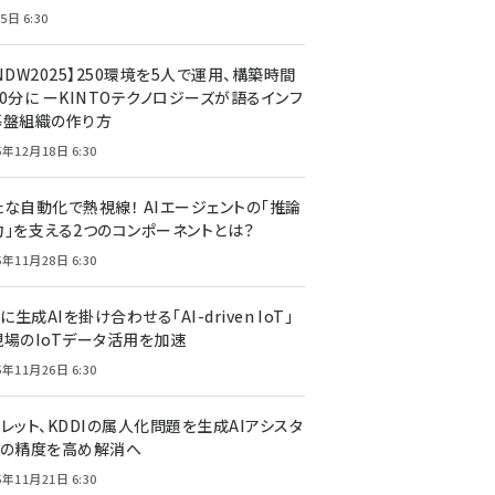
5日 6:30
NDW2025】250環境を5人で運用、構築時間
0分に ーKINTOテクノロジーズが語るインフ
基盤組織の作り方
5年12月18日 6:30
たな自動化で熱視線！ AIエージェントの「推論
力」を支える2つのコンポーネントとは？
5年11月28日 6:30
Tに生成AIを掛け合わせる「AI-driven IoT」
現場のIoTデータ活用を加速
5年11月26日 6:30
レット、KDDIの属人化問題を生成AIアシスタ
トの精度を高め解消へ
5年11月21日 6:30