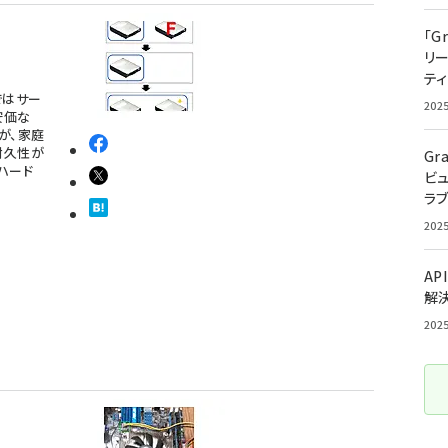
「G
リ
ティ
ではサー
202
安価な
が、家庭
耐久性が
Gr
ハード
ビ
ラ
202
AP
解
202