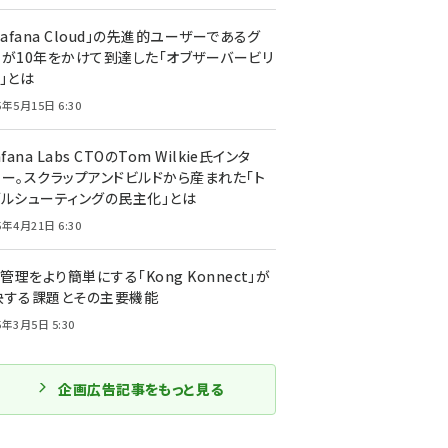
rafana Cloud」の先進的ユーザーであるグ
ーが10年をかけて到達した「オブザーバービリ
」とは
5年5月15日 6:30
afana Labs CTOのTom Wilkie氏インタ
ュー。スクラップアンドビルドから産まれた「ト
ブルシューティングの民主化」とは
5年4月21日 6:30
I管理をより簡単にする「Kong Konnect」が
決する課題とその主要機能
5年3月5日 5:30
企画広告記事をもっと見る