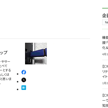
企
S
機能
援!
化＆
ップ
4月1
ーやサー
比べて
【C
ーとする
リ
もしくは
イ
と思いま
る
1月2
【
ー
知