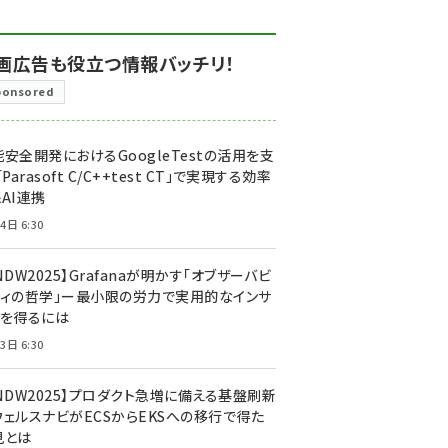
画広告も役立つ情報バッチリ！
ponsored
安全開発におけるGoogleTestの活用を支
「Parasoft C/C++test CT」で実現する効率
AI連携
4日 6:30
NDW2025】Grafanaが明かす「オブザーバビ
ティの哲学」ー最小限の労力で実用的なインサ
トを得るには
3日 6:30
CNDW2025】プロダクト急増に備える基盤刷新
ウェルスナビがECSからEKSへの移行で得た
見とは