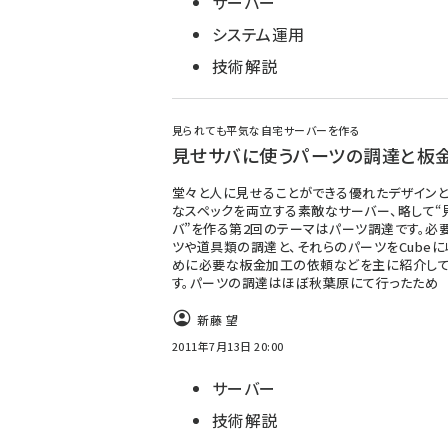
サーバー
システム運用
技術解説
見られても平気な自宅サーバーを作る
見せサバに使うパーツの調達と板
堂々と人に見せることができる優れたデザインと
なスペックを両立する素敵なサーバー、略して“
バ”を作る第2回のテーマはパーツ調達です。必
ツや道具類の調達と、それらのパーツをCube
めに必要な板金加工の依頼などを主に紹介して
す。パーツの調達はほぼ秋葉原にて行ったため
新藤 望
2011年7月13日 20:00
サーバー
技術解説