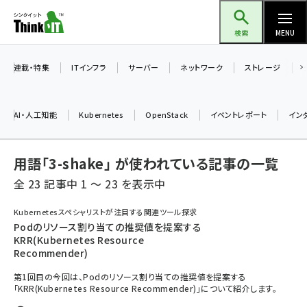
メ
Think IT（シンクイット）
イ
検索
MENU
ン
コ
連載・特集
ITインフラ
サーバー
ネットワーク
ストレージ
ン
テ
AI・人工知能
Kubernetes
OpenStack
イベントレポート
イン
ン
ツ
ai (2493)
用語「3-shake」 が使われている記事の一覧
に
加藤銘のチーム貢献～仲間と築いた勝利の絆～ (2314)
移
全 23 記事中 1 ～ 23 を表示中
動
iot女子会 (2279)
Kubernetesスペシャリストが注目する関連ツール探求
Podのリソース割り当ての推奨値を提案する
北海道をのんびり旅する晴山佳須夫のヒント集！ (2034)
KRR(Kubernetes Resource
Recommender)
drupal (1955)
第1回目の今回は、Podのリソース割り当ての推奨値を提案する
genai (1483)
「KRR(Kubernetes Resource Recommender)」について紹介します。
abc123 (1358)