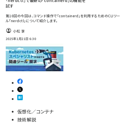
「nerdctl」で最新の「containerd」の機能を
試す
第10回の今回は、コマンド操作で「containerd」を利用するためのCLIツー
ル「nerdctl」について紹介します。
小松 享
2025年1月21日 6:30
仮想化／コンテナ
技術解説