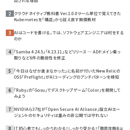
目される理由
クラウドネイティブ教科書 Ver.1.0.0――ツール単位で覚えてきた
Kubernetesを「構造」から捉え直す無償教材
AIはコードを書ける。では、ソフトウェアエンジニアは何をする
のか
「Samba 4.24.5」「4.23.11」などリリース ─ ADドメイン乗っ
取りなど6件の脆弱性を修正
「今日はなぜか進まなかった」に名前が付いた――New Relicの
OSS「Preflight」がAIコーディングのアンチパターンを検知
「Ruby」の「Gosu」でデスクトップゲーム「Color」を開発して
みよう
NVIDIAら37社が「Open Secure AI Alliance」設立――AIエー
ジェントのセキュリティは重みの非公開では守れない
IT初心者でもしっかりわかる！しっかり受かる！『徹底攻略Biz