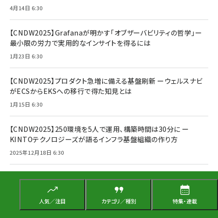
4月14日 6:30
【CNDW2025】Grafanaが明かす「オブザーバビリティの哲学」ー
最小限の労力で実用的なインサイトを得るには
1月23日 6:30
【CNDW2025】プロダクト急増に備える基盤刷新 ーウェルスナビ
がECSからEKSへの移行で得た知見とは
1月15日 6:30
【CNDW2025】250環境を5人で運用、構築時間は30分に ー
KINTOテクノロジーズが語るインフラ基盤組織の作り方
2025年12月18日 6:30
新たな自動化で熱視線！ AIエージェントの「推論能力」を支える2
つのコンポーネントとは？
2025年11月28日 6:30
人気／注目
カテゴリ／種別
特集・連載