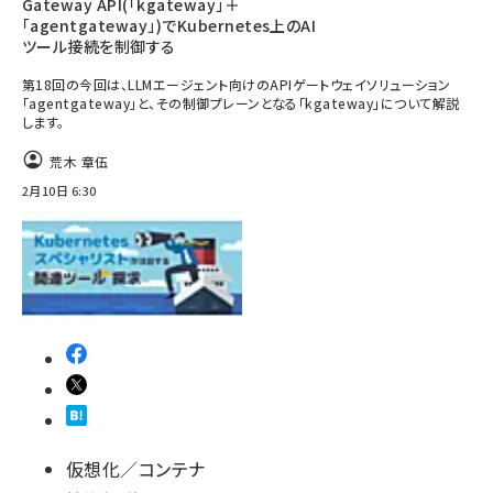
Gateway API(「kgateway」＋
「agentgateway」)でKubernetes上のAI
ツール接続を制御する
第18回の今回は、LLMエージェント向けのAPIゲートウェイソリューション
「agentgateway」と、その制御プレーンとなる「kgateway」について解説
します。
荒木 章伍
2月10日 6:30
仮想化／コンテナ