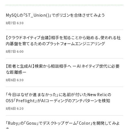
MySQLの「ST_Union()」でポリゴンを合体させてみよう
8月7日 6:30
【クラウドネイティブ会議】相手を知ることから始める、使われる社
内基盤を育てるためのプラットフォームエンジニアリング
8月7日 6:00
【若者と生成AI】検索から相談相手へ ーAIネイティブ世代に必要
な距離感ー
8月6日 6:30
「今日はなぜか進まなかった」に名前が付いた――New Relicの
OSS「Preflight」がAIコーディングのアンチパターンを検知
8月6日 6:20
「Ruby」の「Gosu」でデスクトップゲーム「Color」を開発してみよ