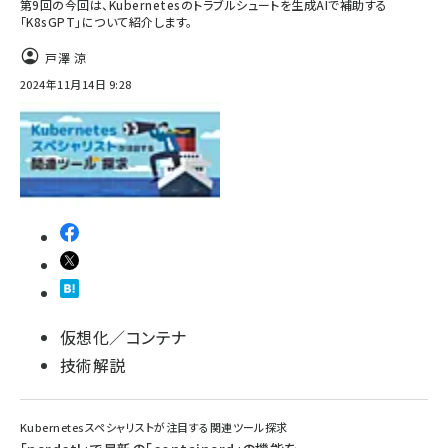
第9回の今回は、Kubernetesのトラブルシュートを生成AIで補助する
「K8sGPT」について紹介します。
戸澤 涼
2024年11月14日 9:28
仮想化／コンテナ
技術解説
Kubernetesスペシャリストが注目する関連ツール探求