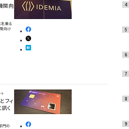
融機関向
Aと名乗る
関向け
ート
ルとフィ
に訊く
両部門の