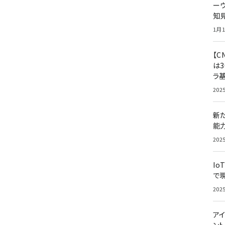
ー
知
1月1
【C
は3
ラ
202
新
能
202
Io
で
202
アイ