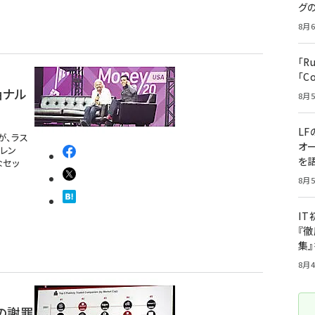
グ
8月6
「R
「C
ョナル
8月5
LF
が、ラス
オ
レン
を語
なセッ
8月5
I
『徹
集
8月4
goの謝罪