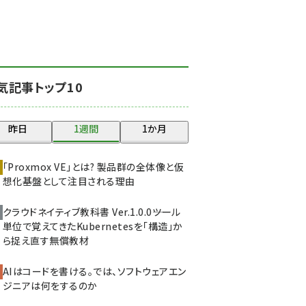
北海道をのんびり旅する
晴山佳須夫のヒント集！
(2017)
drupal (1940)
気記事トップ10
genai (1473)
ai crunch (1347)
昨日
1週間
1か月
abc123 (1346)
「Proxmox VE」とは? 製品群の全体像と仮
想化基盤として注目される理由
クラウドネイティブ教科書 Ver.1.0.0――ツール
単位で覚えてきたKubernetesを「構造」か
ら捉え直す無償教材
AIはコードを書ける。では、ソフトウェアエン
ジニアは何をするのか