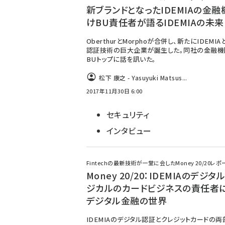
新ブランドとなったIDEMIAの金
けBU責任者が語るIDEMIAの未来
OberthurとMorphoが合併し、新たにIDEMI
認証技術の巨大企業が誕生した。同社の金融機
BUトップに話を訊いた。
松下 康之 - Yasuyuki Matsus...
2017年11月30日 6:00
セキュリティ
インタビュー
Fintechの最新技術が一堂に会したMoney 20/20レポ
Money 20/20：IDEMIAのデジタ
ジカルのカードビジネスの責任者
デジタル金融の世界
IDEMIAのデジタル認証とクレジットカードの