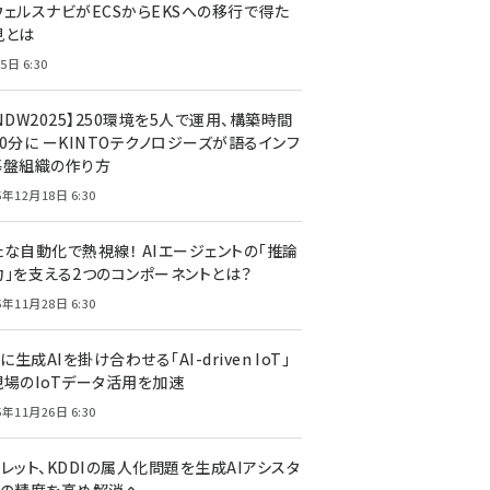
ウェルスナビがECSからEKSへの移行で得た
見とは
5日 6:30
NDW2025】250環境を5人で運用、構築時間
0分に ーKINTOテクノロジーズが語るインフ
基盤組織の作り方
5年12月18日 6:30
たな自動化で熱視線！ AIエージェントの「推論
力」を支える2つのコンポーネントとは？
5年11月28日 6:30
Tに生成AIを掛け合わせる「AI-driven IoT」
現場のIoTデータ活用を加速
5年11月26日 6:30
レット、KDDIの属人化問題を生成AIアシスタ