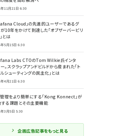
トの精度を高め解消へ
5年11月21日 6:30
rafana Cloud」の先進的ユーザーであるグ
ーが10年をかけて到達した「オブザーバービリ
」とは
5年5月15日 6:30
afana Labs CTOのTom Wilkie氏インタ
ュー。スクラップアンドビルドから産まれた「ト
ブルシューティングの民主化」とは
5年4月21日 6:30
I管理をより簡単にする「Kong Konnect」が
決する課題とその主要機能
5年3月5日 5:30
企画広告記事をもっと見る