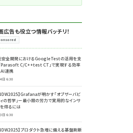
画広告も役立つ情報バッチリ！
ponsored
安全開発におけるGoogleTestの活用を支
「Parasoft C/C++test CT」で実現する効率
AI連携
4日 6:30
NDW2025】Grafanaが明かす「オブザーバビ
ティの哲学」ー最小限の労力で実用的なインサ
トを得るには
3日 6:30
CNDW2025】プロダクト急増に備える基盤刷新