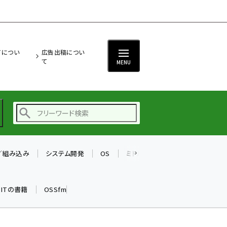
ITについ
広告出稿につい
て
MENU
T／組み込み
システム開発
OS
ミドルウェア
データベース
ai (2480)
加藤銘のチーム貢献～
k ITの書籍
OSSfm
仲間と築いた勝利の絆～
(2304)
iot女子会 (2263)