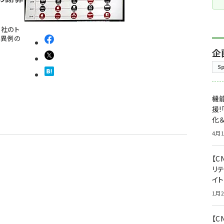
自社のト
す異例の
企
S
機能
援!
化＆
4月1
【C
リ
イ
1月2
【