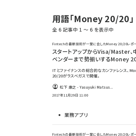
パ
用語「Money 20/
ン
全 6 記事中 1 ～ 6 を表示中
く
ず
Fintechの最新技術が一堂に会したMoney 20/20レポ
スタートアップからVisa/Master
ベンダーまで勢揃いするMoney 20
ITとファイナンスの総合的なカンファレンス、Mon
20/20がラスベガスで開催。
松下 康之 - Yasuyuki Matsus...
2017年11月29日 11:00
業務アプリ
Fintechの最新技術が一堂に会したMoney 20/20レポ