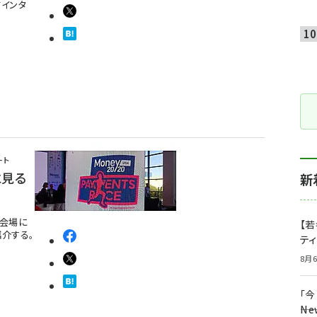
てインタ
ート
に見る
新
ス会場に
【若
介する。
テ
8月6
「
――