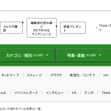
（シンクイット）
編集部が読み解
Think 
メルマガ購
く!
読者プレゼン
て
読
3行でわかる
ト
テックニュース
カテゴリ／種別
特集・連載
から探す
から探す
ネットワーク
ストレージ
クラウド
仮想化／コンテナ
Io
tack
イベントレポート
インタビュー
VR
マンガ
Thin
20/20」 が使われている記事の一覧