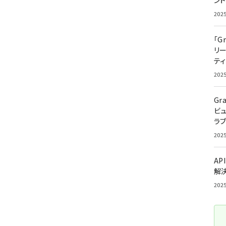
ン
202
「G
リ
ティ
202
Gr
ビ
ラ
202
AP
解
202