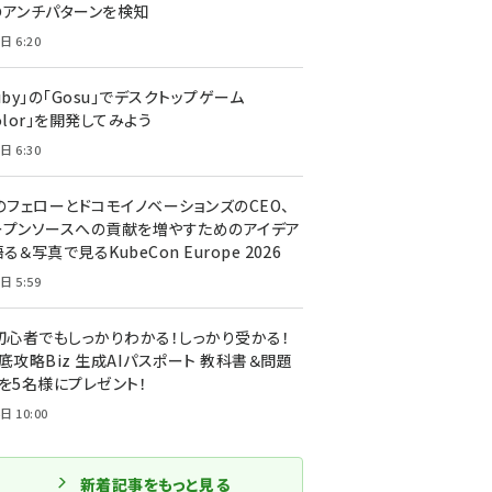
のアンチパターンを検知
日 6:20
uby」の「Gosu」でデスクトップゲーム
olor」を開発してみよう
日 6:30
のフェローとドコモイノベーションズのCEO、
ープンソースへの貢献を増やすためのアイデア
る＆写真で見るKubeCon Europe 2026
日 5:59
T初心者でもしっかりわかる！しっかり受かる！
底攻略Biz 生成AIパスポート 教科書＆問題
』を5名様にプレゼント！
日 10:00
新着記事をもっと見る