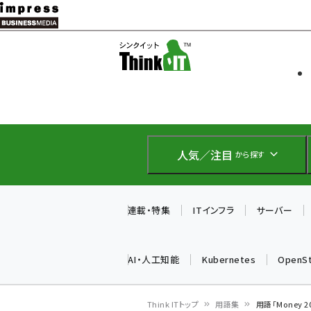
メ
イ
ソフト開発
Think IT
ン
企業IT
コ
製品導入
ン
Web担当者
EC担当者
テ
IoT・AI
ン
DCクラウド
人気／注目
から探す
研究・調査
ツ
エネルギー
に
ドローン
移
連載・特集
ITインフラ
サーバー
教育講座
動
AI・人工知能
Kubernetes
OpenS
Think ITトップ
用語集
用語「Money 