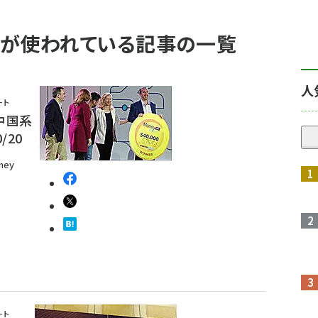
20」 が使われている記事の一覧
人
ート
、中国系
/20
ey
ート