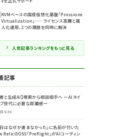
Vを正式サポート
KVMベースの国産仮想化基盤「Prossione
Virtualization」——ライセンス高騰と属
人化運用、2つの課題を同時に解決
人気記事ランキングをもっと見る
着記事
者と生成AI】検索から相談相手へ ーAIネイ
ィブ世代に必要な距離感ー
日 6:30
今日はなぜか進まなかった」に名前が付いた
New RelicのOSS「Preflight」がAIコーディン