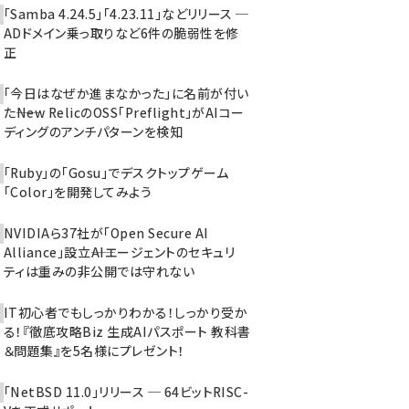
「Samba 4.24.5」「4.23.11」などリリース ─
ADドメイン乗っ取りなど6件の脆弱性を修
正
「今日はなぜか進まなかった」に名前が付い
た――New RelicのOSS「Preflight」がAIコー
ディングのアンチパターンを検知
「Ruby」の「Gosu」でデスクトップゲーム
「Color」を開発してみよう
NVIDIAら37社が「Open Secure AI
Alliance」設立――AIエージェントのセキュリ
ティは重みの非公開では守れない
IT初心者でもしっかりわかる！しっかり受か
る！『徹底攻略Biz 生成AIパスポート 教科書
＆問題集』を5名様にプレゼント！
「NetBSD 11.0」リリース ─ 64ビットRISC-