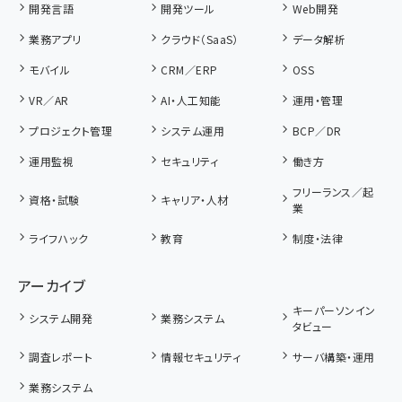
開発言語
開発ツール
Web開発
業務アプリ
クラウド（SaaS）
データ解析
モバイル
CRM／ERP
OSS
VR／AR
AI・人工知能
運用・管理
プロジェクト管理
システム運用
BCP／DR
運用監視
セキュリティ
働き方
フリーランス／起
資格・試験
キャリア・人材
業
ライフハック
教育
制度・法律
アーカイブ
キーパーソンイン
システム開発
業務システム
タビュー
調査レポート
情報セキュリティ
サーバ構築・運用
業務システム