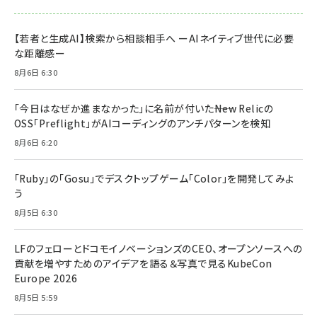
【若者と生成AI】検索から相談相手へ ーAIネイティブ世代に必要
な距離感ー
8月6日 6:30
「今日はなぜか進まなかった」に名前が付いた――New Relicの
OSS「Preflight」がAIコーディングのアンチパターンを検知
8月6日 6:20
「Ruby」の「Gosu」でデスクトップゲーム「Color」を開発してみよ
う
8月5日 6:30
LFのフェローとドコモイノベーションズのCEO、オープンソースへの
貢献を増やすためのアイデアを語る＆写真で見るKubeCon
Europe 2026
8月5日 5:59