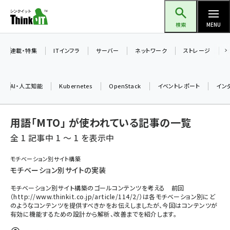
メ
Think IT（シンクイット）
イ
検索
MENU
ン
コ
連載・特集
ITインフラ
サーバー
ネットワーク
ストレージ
ン
テ
AI・人工知能
Kubernetes
OpenStack
イベントレポート
イン
ン
ツ
ai (2480)
用語「MTO」 が使われている記事の一覧
に
加藤銘のチーム貢献～仲間と築いた勝利の絆～ (2304)
移
全 1 記事中 1 ～ 1 を表示中
動
iot女子会 (2263)
モチベーション別サイト構築
モチベーション別サイトの実装
北海道をのんびり旅する晴山佳須夫のヒント集！ (2017)
モチベーション別サイト構築のゴールコンテンツを考える 前回
drupal (1940)
（http://www.thinkit.co.jp/article/114/2/）は各モチベーション別にど
のようなコンテンツを提供すべきかをお伝えしましたが、今回はコンテンツが
genai (1473)
有効に機能するための設計から解析、改善までを紹介します。
ai crunch (1347)