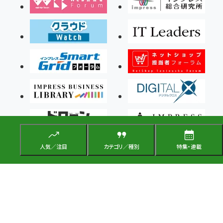
人気／注目
カテゴリ／種別
特集・連載
Copyright ©2026 Impress Corporation, An impress Group Company. All rights
reserved.