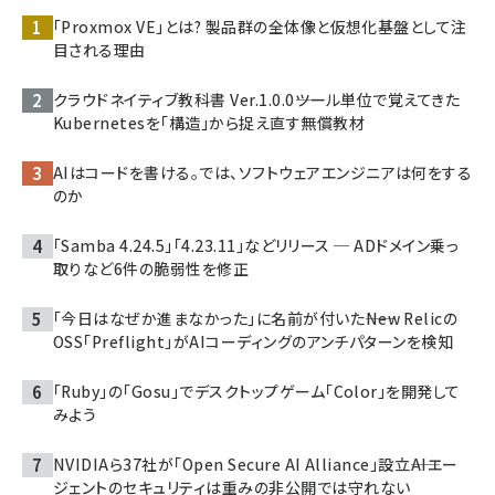
「Proxmox VE」とは? 製品群の全体像と仮想化基盤として注
目される理由
クラウドネイティブ教科書 Ver.1.0.0――ツール単位で覚えてきた
Kubernetesを「構造」から捉え直す無償教材
AIはコードを書ける。では、ソフトウェアエンジニアは何をする
のか
「Samba 4.24.5」「4.23.11」などリリース ─ ADドメイン乗っ
取りなど6件の脆弱性を修正
「今日はなぜか進まなかった」に名前が付いた――New Relicの
OSS「Preflight」がAIコーディングのアンチパターンを検知
「Ruby」の「Gosu」でデスクトップゲーム「Color」を開発して
みよう
NVIDIAら37社が「Open Secure AI Alliance」設立――AIエー
ジェントのセキュリティは重みの非公開では守れない