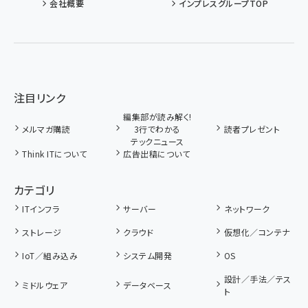
会社概要
インプレスグループTOP
注目リンク
編集部が読み解く!
メルマガ購読
3行でわかる
読者プレゼント
テックニュース
Think ITについて
広告出稿について
カテゴリ
ITインフラ
サーバー
ネットワーク
ストレージ
クラウド
仮想化／コンテナ
IoT／組み込み
システム開発
OS
設計／手法／テス
ミドルウェア
データベース
ト