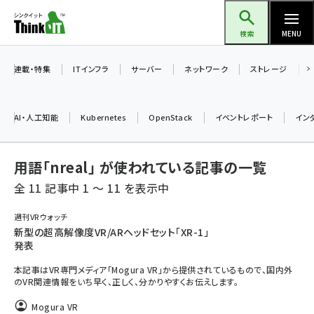
メ
Think IT（シンクイット）
イ
検索
MENU
ン
コ
連載・特集
ITインフラ
サーバー
ネットワーク
ストレージ
ン
テ
AI・人工知能
Kubernetes
OpenStack
イベントレポート
イン
ン
ツ
ai (2497)
用語「nreal」 が使われている記事の一覧
に
加藤銘のチーム貢献～仲間と築いた勝利の絆～ (2315)
移
全 11 記事中 1 ～ 11 を表示中
動
iot女子会 (2281)
週刊VRウォッチ
新型の超高解像度VR/ARヘッドセット「XR-1」
北海道をのんびり旅する晴山佳須夫のヒント集！ (2037)
発表
drupal (1956)
本記事はVR専門メディア「Mogura VR」から提供されているもので、国内外
のVR関連情報をいち早く、正しく、分かりやすくお伝えします。
genai (1484)
Mogura VR
abc123 (1360)