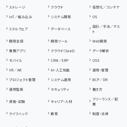
ストレージ
クラウド
仮想化／コンテナ
IoT／組み込み
システム開発
OS
設計／手法／テス
ミドルウェア
データベース
ト
開発言語
開発ツール
Web開発
業務アプリ
クラウド（SaaS）
データ解析
モバイル
CRM／ERP
OSS
VR／AR
AI・人工知能
運用・管理
プロジェクト管理
システム運用
BCP／DR
運用監視
セキュリティ
働き方
フリーランス／起
資格・試験
キャリア・人材
業
ライフハック
教育
制度・法律