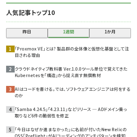
人気記事トップ10
昨日
1週間
1か月
「Proxmox VE」とは? 製品群の全体像と仮想化基盤として注
目される理由
クラウドネイティブ教科書 Ver.1.0.0――ツール単位で覚えてきた
Kubernetesを「構造」から捉え直す無償教材
AIはコードを書ける。では、ソフトウェアエンジニアは何をする
のか
「Samba 4.24.5」「4.23.11」などリリース ─ ADドメイン乗っ
取りなど6件の脆弱性を修正
「今日はなぜか進まなかった」に名前が付いた――New Relicの
OSS「Preflight」がAIコーディングのアンチパターンを検知