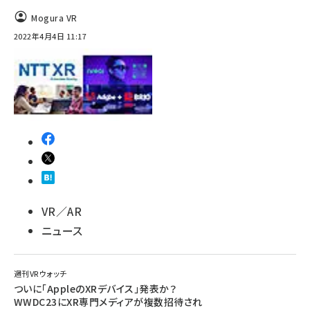
Mogura VR
2022年4月4日 11:17
VR／AR
ニュース
週刊VRウォッチ
ついに「AppleのXRデバイス」発表か？
WWDC23にXR専門メディアが複数招待され