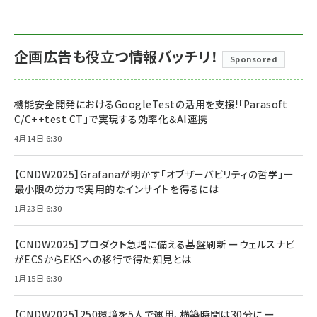
企画広告も役立つ情報バッチリ！
Sponsored
機能安全開発におけるGoogleTestの活用を支援!「Parasoft
C/C++test CT」で実現する効率化＆AI連携
4月14日 6:30
【CNDW2025】Grafanaが明かす「オブザーバビリティの哲学」ー
最小限の労力で実用的なインサイトを得るには
1月23日 6:30
【CNDW2025】プロダクト急増に備える基盤刷新 ーウェルスナビ
がECSからEKSへの移行で得た知見とは
1月15日 6:30
【CNDW2025】250環境を5人で運用、構築時間は30分に ー