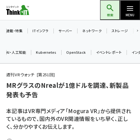
メ
Think IT（シンクイット）
イ
検索
MENU
ン
コ
連載・特集
ITインフラ
サーバー
ネットワーク
ストレージ
ン
テ
AI・人工知能
Kubernetes
OpenStack
イベントレポート
イン
ン
ツ
ai (2486)
に
週刊VRウォッチ
第
251
回
加藤銘のチーム貢献～仲間と築いた勝利の絆～ (2308)
移
MRグラスのNrealが1億ドルを調達、新製品
動
発表も予告
iot女子会 (2273)
北海道をのんびり旅する晴山佳須夫のヒント集！ (2025)
本記事はVR専門メディア「Mogura VR」から提供され
drupal (1947)
ているもので、国内外のVR関連情報をいち早く、正し
く、分かりやすくお伝えします。
genai (1477)
abc123 (1352)