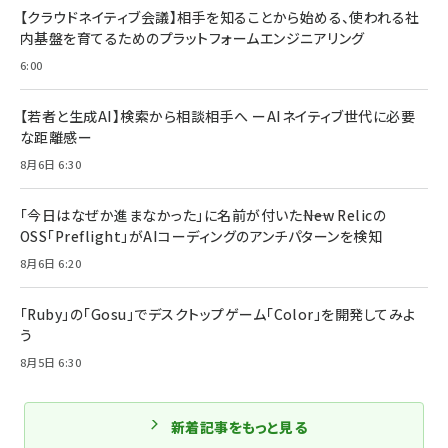
【クラウドネイティブ会議】相手を知ることから始める、使われる社
内基盤を育てるためのプラットフォームエンジニアリング
6:00
【若者と生成AI】検索から相談相手へ ーAIネイティブ世代に必要
な距離感ー
8月6日 6:30
「今日はなぜか進まなかった」に名前が付いた――New Relicの
OSS「Preflight」がAIコーディングのアンチパターンを検知
8月6日 6:20
「Ruby」の「Gosu」でデスクトップゲーム「Color」を開発してみよ
う
8月5日 6:30
新着記事をもっと見る