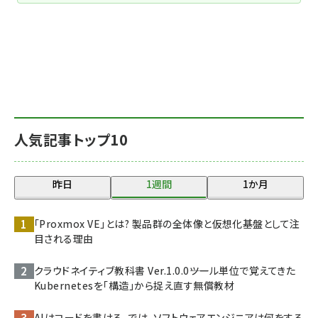
人気記事トップ10
昨日
1週間
1か月
「Proxmox VE」とは? 製品群の全体像と仮想化基盤として注
目される理由
クラウドネイティブ教科書 Ver.1.0.0――ツール単位で覚えてきた
Kubernetesを「構造」から捉え直す無償教材
AIはコードを書ける。では、ソフトウェアエンジニアは何をする