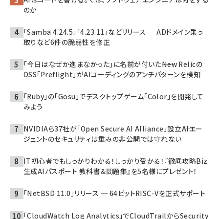
のか
「Samba 4.24.5」「4.23.11」などリリース ─ ADドメイン乗っ
取りなど6件の脆弱性を修正
「今日はなぜか進まなかった」に名前が付いた――New Relicの
OSS「Preflight」がAIコーディングのアンチパターンを検知
「Ruby」の「Gosu」でデスクトップゲーム「Color」を開発して
みよう
NVIDIAら37社が「Open Secure AI Alliance」設立――AIエー
ジェントのセキュリティは重みの非公開では守れない
IT初心者でもしっかりわかる！しっかり受かる！『徹底攻略Biz
生成AIパスポート 教科書＆問題集』を5名様にプレゼント！
「NetBSD 11.0」リリース ─ 64ビットRISC-Vを正式サポート
「CloudWatch Log Analytics」でCloudTrailからSecurity