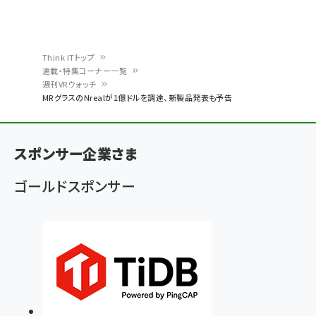
Think ITトップ
連載・特集コーナー一覧
パ
週刊VRウォッチ
MRグラスのNrealが1億ドルを調達、新製品発表も予告
ン
く
ず
スポンサー企業さま
ゴールドスポンサー