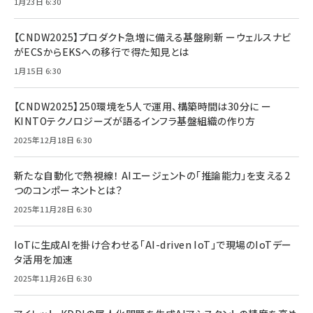
1月23日 6:30
【CNDW2025】プロダクト急増に備える基盤刷新 ーウェルスナビ
がECSからEKSへの移行で得た知見とは
1月15日 6:30
【CNDW2025】250環境を5人で運用、構築時間は30分に ー
KINTOテクノロジーズが語るインフラ基盤組織の作り方
2025年12月18日 6:30
新たな自動化で熱視線！ AIエージェントの「推論能力」を支える2
つのコンポーネントとは？
2025年11月28日 6:30
IoTに生成AIを掛け合わせる「AI-driven IoT」で現場のIoTデー
タ活用を加速
2025年11月26日 6:30