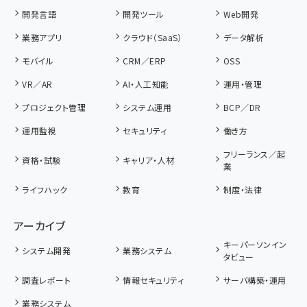
開発言語
開発ツール
Web開発
業務アプリ
クラウド（SaaS）
データ解析
モバイル
CRM／ERP
OSS
VR／AR
AI・人工知能
運用・管理
プロジェクト管理
システム運用
BCP／DR
運用監視
セキュリティ
働き方
フリーランス／起
資格・試験
キャリア・人材
業
ライフハック
教育
制度・法律
アーカイブ
キーパーソンイン
システム開発
業務システム
タビュー
調査レポート
情報セキュリティ
サーバ構築・運用
業務システム