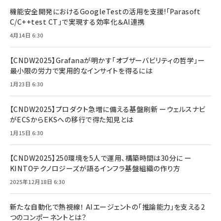
機能安全開発におけるGoogleTestの活用を支援!「Parasoft
C/C++test CT」で実現する効率化＆AI連携
4月14日 6:30
【CNDW2025】Grafanaが明かす「オブザーバビリティの哲学」ー
最小限の労力で実用的なインサイトを得るには
1月23日 6:30
【CNDW2025】プロダクト急増に備える基盤刷新 ーウェルスナビ
がECSからEKSへの移行で得た知見とは
1月15日 6:30
【CNDW2025】250環境を5人で運用、構築時間は30分に ー
KINTOテクノロジーズが語るインフラ基盤組織の作り方
2025年12月18日 6:30
新たな自動化で熱視線！ AIエージェントの「推論能力」を支える2
つのコンポーネントとは？