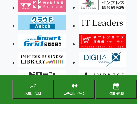
人気／注目
カテゴリ／種別
特集・連載
Copyright ©2026 Impress Corporation, An impress Group Company. All rights
reserved.