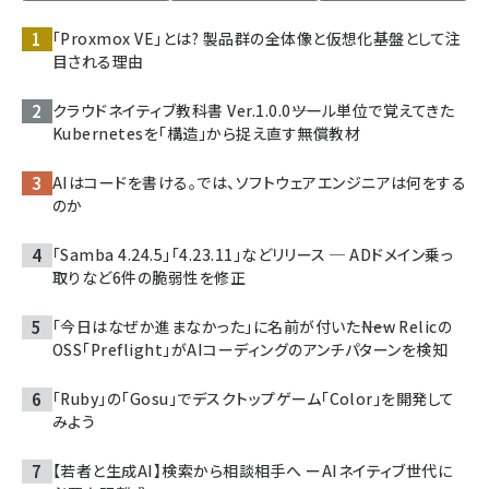
「Proxmox VE」とは? 製品群の全体像と仮想化基盤として注
目される理由
クラウドネイティブ教科書 Ver.1.0.0――ツール単位で覚えてきた
Kubernetesを「構造」から捉え直す無償教材
AIはコードを書ける。では、ソフトウェアエンジニアは何をする
のか
「Samba 4.24.5」「4.23.11」などリリース ─ ADドメイン乗っ
取りなど6件の脆弱性を修正
「今日はなぜか進まなかった」に名前が付いた――New Relicの
OSS「Preflight」がAIコーディングのアンチパターンを検知
「Ruby」の「Gosu」でデスクトップゲーム「Color」を開発して
みよう
【若者と生成AI】検索から相談相手へ ーAIネイティブ世代に