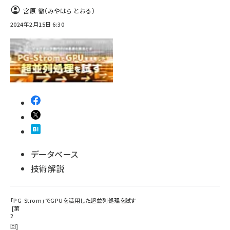
宮原 徹（みやはら とおる）
ai crunch (1355)
2024年2月15日 6:30
データベース
技術解説
「PG-Strom」でGPUを活用した超並列処理を試す
第
2
回