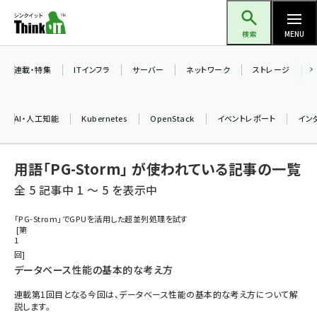
メ
Think IT（シンクイット）
イ
検索
MENU
ン
コ
連載・特集
ITインフラ
サーバー
ネットワーク
ストレージ
ン
テ
AI・人工知能
Kubernetes
OpenStack
イベントレポート
イン
ン
ツ
ai (2497)
用語「PG-Storm」 が使われている記事の一覧
に
加藤銘のチーム貢献～仲間と築いた勝利の絆～ (2315)
移
全 5 記事中 1 ～ 5 を表示中
動
iot女子会 (2281)
「PG-Strom」でGPUを活用した超並列処理を試す
第
北海道をのんびり旅する晴山佳須夫のヒント集！ (2037)
1
回
drupal (1956)
データベース性能の基本的な考え方
genai (1484)
連載第1回目となる今回は、データベース性能の基本的な考え方について解
説します。
abc123 (1360)