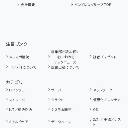
会社概要
インプレスグループTOP
注目リンク
編集部が読み解く!
メルマガ購読
3行でわかる
読者プレゼント
テックニュース
Think ITについて
広告出稿について
カテゴリ
ITインフラ
サーバー
ネットワーク
ストレージ
クラウド
仮想化／コンテナ
IoT／組み込み
システム開発
OS
設計／手法／テス
ミドルウェア
データベース
ト