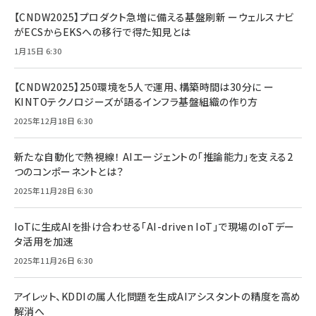
【CNDW2025】プロダクト急増に備える基盤刷新 ーウェルスナビ
がECSからEKSへの移行で得た知見とは
1月15日 6:30
【CNDW2025】250環境を5人で運用、構築時間は30分に ー
KINTOテクノロジーズが語るインフラ基盤組織の作り方
2025年12月18日 6:30
新たな自動化で熱視線！ AIエージェントの「推論能力」を支える2
つのコンポーネントとは？
2025年11月28日 6:30
IoTに生成AIを掛け合わせる「AI-driven IoT」で現場のIoTデー
タ活用を加速
2025年11月26日 6:30
アイレット、KDDIの属人化問題を生成AIアシスタントの精度を高め
解消へ