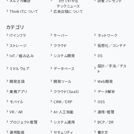
メルマガ購読
3行でわかる
読者プレゼント
テックニュース
Think ITについて
広告出稿について
カテゴリ
ITインフラ
サーバー
ネットワーク
ストレージ
クラウド
仮想化／コンテナ
IoT／組み込み
システム開発
OS
設計／手法／テス
ミドルウェア
データベース
ト
開発言語
開発ツール
Web開発
業務アプリ
クラウド（SaaS）
データ解析
モバイル
CRM／ERP
OSS
VR／AR
AI・人工知能
運用・管理
プロジェクト管理
システム運用
BCP／DR
運用監視
セキュリティ
働き方