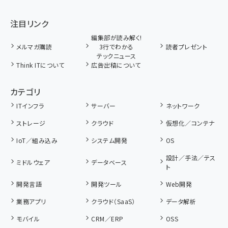
注目リンク
編集部が読み解く!
メルマガ購読
3行でわかる
読者プレゼント
テックニュース
Think ITについて
広告出稿について
カテゴリ
ITインフラ
サーバー
ネットワーク
ストレージ
クラウド
仮想化／コンテナ
IoT／組み込み
システム開発
OS
設計／手法／テス
ミドルウェア
データベース
ト
開発言語
開発ツール
Web開発
業務アプリ
クラウド（SaaS）
データ解析
モバイル
CRM／ERP
OSS