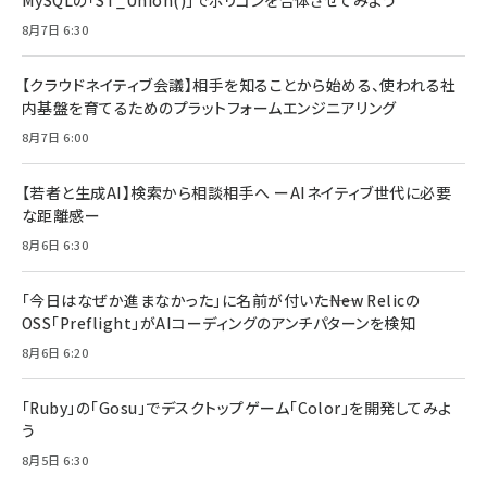
MySQLの「ST_Union()」でポリゴンを合体させてみよう
8月7日 6:30
【クラウドネイティブ会議】相手を知ることから始める、使われる社
内基盤を育てるためのプラットフォームエンジニアリング
8月7日 6:00
【若者と生成AI】検索から相談相手へ ーAIネイティブ世代に必要
な距離感ー
8月6日 6:30
「今日はなぜか進まなかった」に名前が付いた――New Relicの
OSS「Preflight」がAIコーディングのアンチパターンを検知
8月6日 6:20
「Ruby」の「Gosu」でデスクトップゲーム「Color」を開発してみよ
う
8月5日 6:30