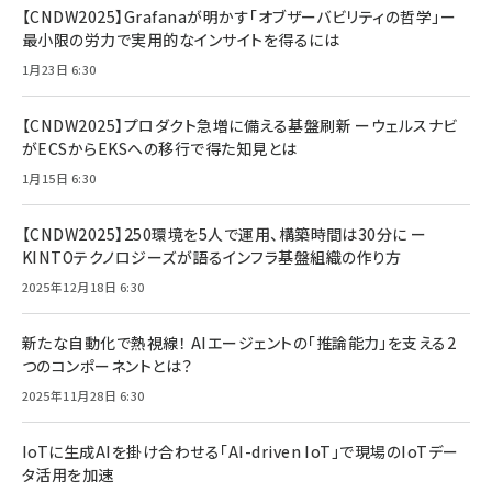
【CNDW2025】Grafanaが明かす「オブザーバビリティの哲学」ー
最小限の労力で実用的なインサイトを得るには
1月23日 6:30
【CNDW2025】プロダクト急増に備える基盤刷新 ーウェルスナビ
がECSからEKSへの移行で得た知見とは
1月15日 6:30
【CNDW2025】250環境を5人で運用、構築時間は30分に ー
KINTOテクノロジーズが語るインフラ基盤組織の作り方
2025年12月18日 6:30
新たな自動化で熱視線！ AIエージェントの「推論能力」を支える2
つのコンポーネントとは？
2025年11月28日 6:30
IoTに生成AIを掛け合わせる「AI-driven IoT」で現場のIoTデー
タ活用を加速