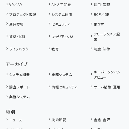
VR／AR
AI・人工知能
運用・管理
プロジェクト管理
システム運用
BCP／DR
運用監視
セキュリティ
働き方
フリーランス／起
資格・試験
キャリア・人材
業
ライフハック
教育
制度・法律
アーカイブ
キーパーソンイン
システム開発
業務システム
タビュー
調査レポート
情報セキュリティ
サーバ構築・運用
業務システム
種別
ニュース
技術解説
書籍・書評