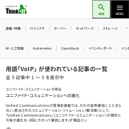
メ
Think IT（シンクイット）
イ
検索
MENU
ン
コ
連載・特集
ITインフラ
サーバー
ネットワーク
ストレージ
ン
テ
AI・人工知能
Kubernetes
OpenStack
イベントレポート
イン
ン
ツ
ai (2493)
用語「VoIP」 が使われている記事の一覧
に
加藤銘のチーム貢献～仲間と築いた勝利の絆～ (2314)
移
全 5 記事中 1 ～ 5 を表示中
動
iot女子会 (2279)
ユニファイド・コミュニケーションの現在
ユニファイド・コミュニケーションへの進化
北海道をのんびり旅する晴山佳須夫のヒント集！ (2034)
Unified Communicationsが登場本連載では、ただの音声通信にとどまら
drupal (1955)
ない、統合されたコミュニケーション・ソリューション（解決策）として、
「Unified Communications」（ユニファイド・コミュニケーション）の現状と
genai (1483)
今後の進化を、4回にわたって解説します。IP電話とい
abc123 (1358)