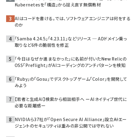
Kubernetesを「構造」から捉え直す無償教材
AIはコードを書ける。では、ソフトウェアエンジニアは何をする
のか
「Samba 4.24.5」「4.23.11」などリリース ─ ADドメイン乗っ
取りなど6件の脆弱性を修正
「今日はなぜか進まなかった」に名前が付いた――New Relicの
OSS「Preflight」がAIコーディングのアンチパターンを検知
「Ruby」の「Gosu」でデスクトップゲーム「Color」を開発して
みよう
【若者と生成AI】検索から相談相手へ ーAIネイティブ世代に
必要な距離感ー
NVIDIAら37社が「Open Secure AI Alliance」設立――AIエー
ジェントのセキュリティは重みの非公開では守れない