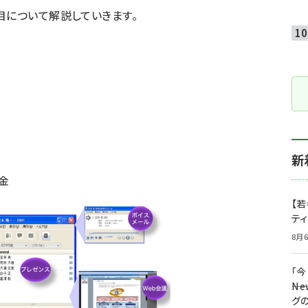
目について解説していきます。
新
課金
【若
テ
8月6
「
――
グ