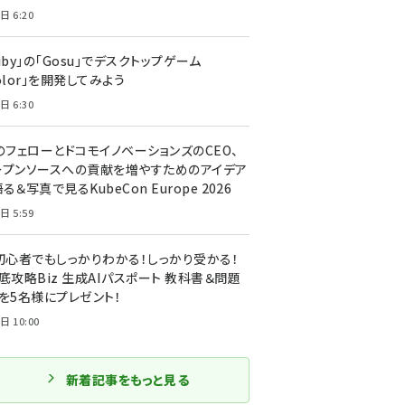
日 6:20
uby」の「Gosu」でデスクトップゲーム
olor」を開発してみよう
日 6:30
のフェローとドコモイノベーションズのCEO、
ープンソースへの貢献を増やすためのアイデア
る＆写真で見るKubeCon Europe 2026
日 5:59
T初心者でもしっかりわかる！しっかり受かる！
底攻略Biz 生成AIパスポート 教科書＆問題
』を5名様にプレゼント！
日 10:00
新着記事をもっと見る