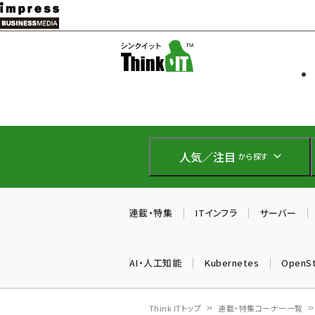
メ
イ
ソフト開発
Think IT
ン
企業IT
コ
製品導入
ン
Web担当者
EC担当者
テ
IoT・AI
ン
DCクラウド
人気／注目
から探す
研究・調査
ツ
エネルギー
に
ドローン
移
連載・特集
ITインフラ
サーバー
教育講座
動
AI・人工知能
Kubernetes
OpenS
Think ITトップ
連載・特集コーナー一覧