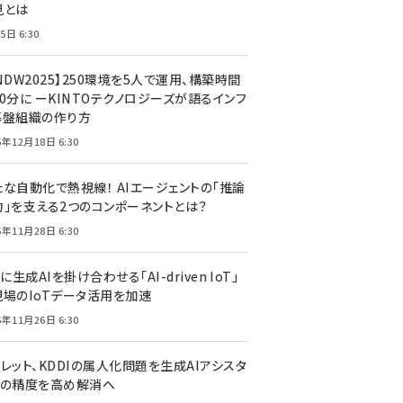
見とは
5日 6:30
NDW2025】250環境を5人で運用、構築時間
0分に ーKINTOテクノロジーズが語るインフ
基盤組織の作り方
5年12月18日 6:30
たな自動化で熱視線！ AIエージェントの「推論
力」を支える2つのコンポーネントとは？
5年11月28日 6:30
Tに生成AIを掛け合わせる「AI-driven IoT」
現場のIoTデータ活用を加速
5年11月26日 6:30
レット、KDDIの属人化問題を生成AIアシスタ
トの精度を高め解消へ