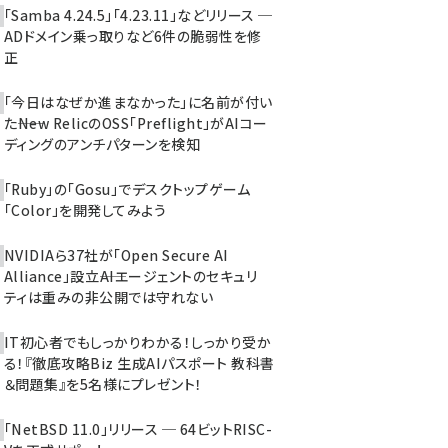
「Samba 4.24.5」「4.23.11」などリリース ─
ADドメイン乗っ取りなど6件の脆弱性を修
正
「今日はなぜか進まなかった」に名前が付い
た――New RelicのOSS「Preflight」がAIコー
ディングのアンチパターンを検知
「Ruby」の「Gosu」でデスクトップゲーム
「Color」を開発してみよう
NVIDIAら37社が「Open Secure AI
Alliance」設立――AIエージェントのセキュリ
ティは重みの非公開では守れない
IT初心者でもしっかりわかる！しっかり受か
る！『徹底攻略Biz 生成AIパスポート 教科書
＆問題集』を5名様にプレゼント！
「NetBSD 11.0」リリース ─ 64ビットRISC-