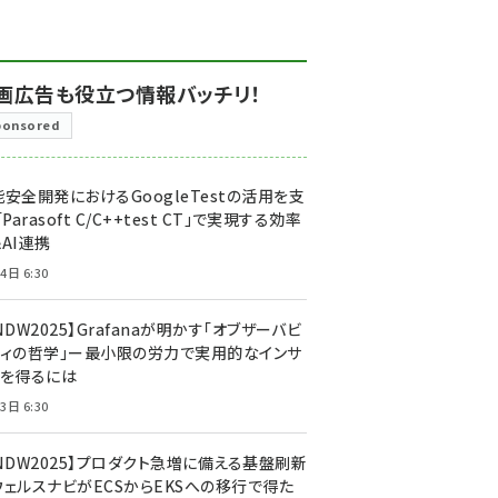
画広告も役立つ情報バッチリ！
ponsored
安全開発におけるGoogleTestの活用を支
「Parasoft C/C++test CT」で実現する効率
AI連携
4日 6:30
NDW2025】Grafanaが明かす「オブザーバビ
ティの哲学」ー最小限の労力で実用的なインサ
トを得るには
3日 6:30
CNDW2025】プロダクト急増に備える基盤刷新
ウェルスナビがECSからEKSへの移行で得た