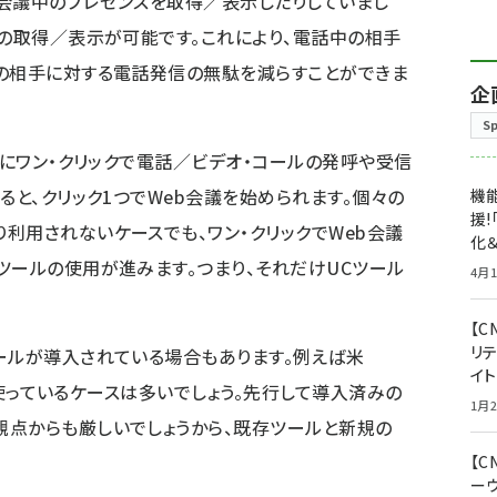
会議中のプレゼンスを取得／表示したりしていまし
スの取得／表示が可能です。これにより、電話中の相手
態の相手に対する電話発信の無駄を減らすことができま
企
S
中にワン・クリックで電話／ビデオ・コールの発呼や受信
ると、クリック1つでWeb会議を始められます。個々の
機能
援!
利用されないケースでも、ワン・クリックでWeb会議
化＆
ツールの使用が進みます。つまり、それだけUCツール
4月1
【C
リ
ールが導入されている場合もあります。例えば米
イ
でに使っているケースは多いでしょう。先行して導入済みの
1月2
観点からも厳しいでしょうから、既存ツールと新規の
【
ー