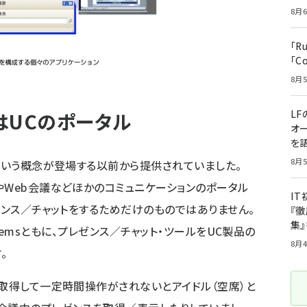
8月6
「R
「C
8月5
LF
はUCのポータル
オ
を語
8月5
Cという概念が登場する以前から提供されていました。
やWeb会議などほかのコミュニケーションのポータル
I
ゼンス／チャットをするためだけのものではありません。
『徹
集
 Systemsともに、プレゼンス／チャット・ツールをUC製品の
8月4
。
を取得して一定時間操作がされないとアイドル（空席）と