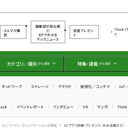
（シンクイット）
編集部が読み解
Think 
メルマガ購
く!
読者プレゼン
て
読
3行でわかる
ト
テックニュース
カテゴリ／種別
特集・連載
から探す
から探す
ネットワーク
ストレージ
クラウド
仮想化／コンテナ
Io
tack
イベントレポート
インタビュー
VR
マンガ
Thin
ユニファイド・コミュニケーションの現在
UCアプリ前編（プレゼンス、Web会議など）