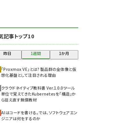
北海道をのんびり旅する
晴山佳須夫のヒント集！
(2017)
drupal (1940)
気記事トップ10
genai (1473)
ai crunch (1347)
昨日
1週間
1か月
abc123 (1346)
「Proxmox VE」とは? 製品群の全体像と仮
想化基盤として注目される理由
クラウドネイティブ教科書 Ver.1.0.0――ツール
単位で覚えてきたKubernetesを「構造」か
ら捉え直す無償教材
AIはコードを書ける。では、ソフトウェアエン
ジニアは何をするのか