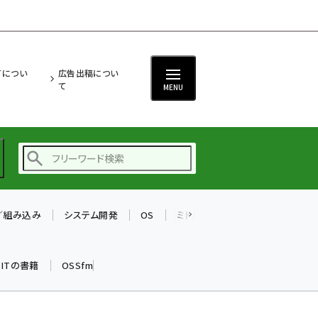
ITについ
広告出稿につい
て
MENU
T／組み込み
システム開発
OS
ミドルウェア
データベース
ai (2480)
加藤銘のチーム貢献～
k ITの書籍
OSSfm
仲間と築いた勝利の絆～
(2304)
iot女子会 (2263)