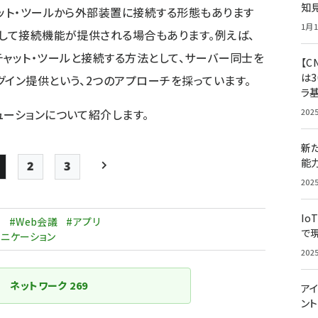
知
ャット・ツールから外部装置に接続する形態もあります
1月1
として接続機能が提供される場合もあります。例えば、
softのチャット・ツールと接続する方法として、サーバー同士を
【C
は3
グイン提供という、2つのアプローチを採っています。
ラ
ューションについて紹介します。
202
新
能
2
3
Page
Page
Page
次ページ
202
ペー
Io
ジ
P
#Web会議
#アプリ
で
ュニケーション
送
202
り
ネットワーク
269
アイ
ン