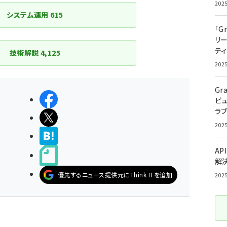
202
システム運用
615
「G
リ
ティ
技術解説
4,125
202
Gr
シェアする
ビ
ラ
ポストする
202
>ブクマする
AP
noteで書く
解
優先するニュース提供元にThink ITを追加
202