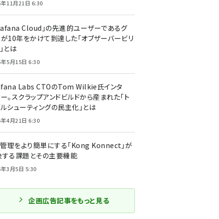
5年11月21日 6:30
rafana Cloud」の先進的ユーザーであるグ
ーが10年をかけて到達した「オブザーバービリ
」とは
5年5月15日 6:30
afana Labs CTOのTom Wilkie氏インタ
ュー。スクラップアンドビルドから産まれた「ト
ブルシューティングの民主化」とは
5年4月21日 6:30
I管理をより簡単にする「Kong Konnect」が
決する課題とその主要機能
5年3月5日 5:30
企画広告記事をもっと見る