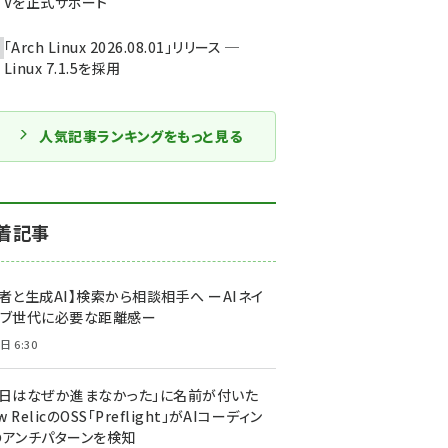
Vを正式サポート
「Arch Linux 2026.08.01」リリース ─
Linux 7.1.5を採用
人気記事ランキングをもっと見る
着記事
者と生成AI】検索から相談相手へ ーAIネイ
ィブ世代に必要な距離感ー
日 6:30
今日はなぜか進まなかった」に名前が付いた
New RelicのOSS「Preflight」がAIコーディン
のアンチパターンを検知