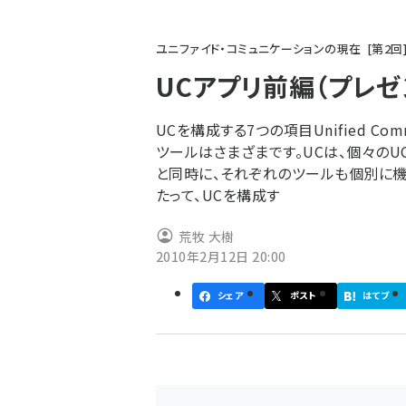
パ
ユニファイド・コミュニケーションの現在
第
2
回
ン
UCアプリ前編（プレゼ
く
ず
UCを構成する7つの項目Unified Com
ツールはさまざまです。UCは、個々の
と同時に、それぞれのツールも個別に機
たって、UCを構成す
荒牧 大樹
2010年2月12日 20:00
シェア
ポスト
はてブ