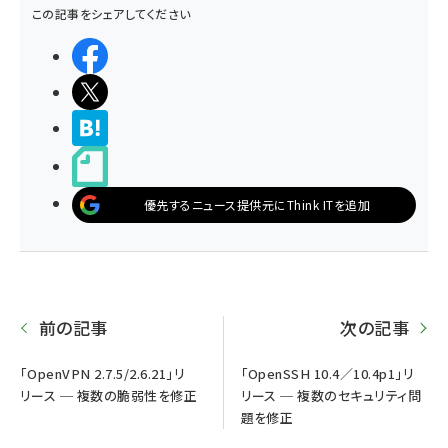
この記事をシェアしてください
シェアする
ポストする
>ブクマする
noteで書く
優先するニュース提供元にThink ITを追加
前の記事
次の記事
「OpenVPN 2.7.5/2.6.21」リ
「OpenSSH 10.4／10.4p1」リ
リース ─ 複数の脆弱性を修正
リース ─ 複数のセキュリティ問
題を修正