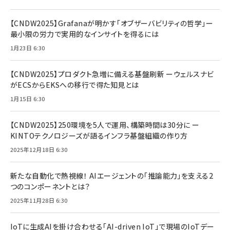
【CNDW2025】Grafanaが明かす「オブザーバビリティの哲学」ー
最小限の労力で実用的なインサイトを得るには
1月23日 6:30
【CNDW2025】プロダクト急増に備える基盤刷新 ーウェルスナビ
がECSからEKSへの移行で得た知見とは
1月15日 6:30
【CNDW2025】250環境を5人で運用、構築時間は30分に ー
KINTOテクノロジーズが語るインフラ基盤組織の作り方
2025年12月18日 6:30
新たな自動化で熱視線！ AIエージェントの「推論能力」を支える2
つのコンポーネントとは？
2025年11月28日 6:30
IoTに生成AIを掛け合わせる「AI-driven IoT」で現場のIoTデー