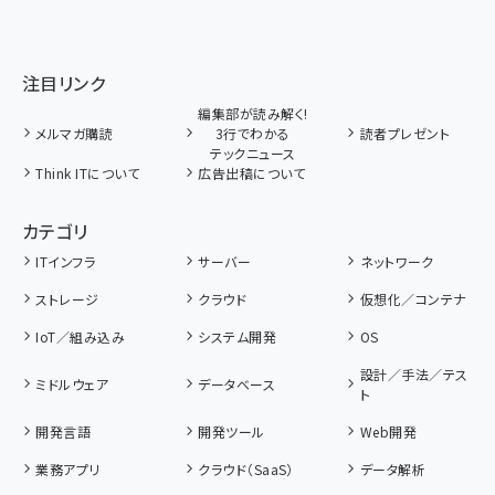
注目リンク
編集部が読み解く!
メルマガ購読
3行でわかる
読者プレゼント
テックニュース
Think ITについて
広告出稿について
カテゴリ
ITインフラ
サーバー
ネットワーク
ストレージ
クラウド
仮想化／コンテナ
IoT／組み込み
システム開発
OS
設計／手法／テス
ミドルウェア
データベース
ト
開発言語
開発ツール
Web開発
業務アプリ
クラウド（SaaS）
データ解析