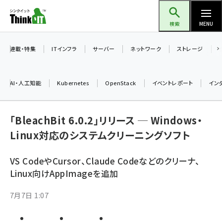
メ
Think IT（シンクイット）
イ
検索
MENU
ン
コ
連載・特集
ITインフラ
サーバー
ネットワーク
ストレージ
ン
テ
AI・人工知能
Kubernetes
OpenStack
イベントレポート
イン
ン
ツ
ai (2508)
に
「BleachBit 6.0.2」リリース ─ Windows・
加藤銘のチーム貢献～仲間と築いた勝利の絆～ (2329)
移
Linux対応のシステムクリーニングソフト
動
iot女子会 (2295)
VS CodeやCursor、Claude Codeなどのクリーナ、
北海道をのんびり旅する晴山佳須夫のヒント集！ (2050)
Linux向けAppImageを追加
drupal (1966)
7月7日 1:07
genai (1494)
abc123 (1371)