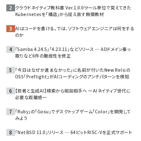
クラウドネイティブ教科書 Ver.1.0.0――ツール単位で覚えてきた
Kubernetesを「構造」から捉え直す無償教材
AIはコードを書ける。では、ソフトウェアエンジニアは何をする
のか
「Samba 4.24.5」「4.23.11」などリリース ─ ADドメイン乗っ
取りなど6件の脆弱性を修正
「今日はなぜか進まなかった」に名前が付いた――New Relicの
OSS「Preflight」がAIコーディングのアンチパターンを検知
【若者と生成AI】検索から相談相手へ ーAIネイティブ世代に
必要な距離感ー
「Ruby」の「Gosu」でデスクトップゲーム「Color」を開発して
みよう
「NetBSD 11.0」リリース ─ 64ビットRISC-Vを正式サポート