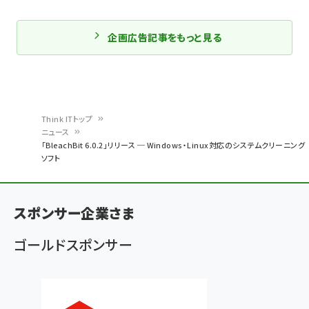
企画広告記事をもっと見る
Think ITトップ
ニュース
パ
「BleachBit 6.0.2」リリース ─ Windows・Linux対応のシステムクリーニング
ソフト
ン
く
ず
スポンサー企業さま
ゴールドスポンサー