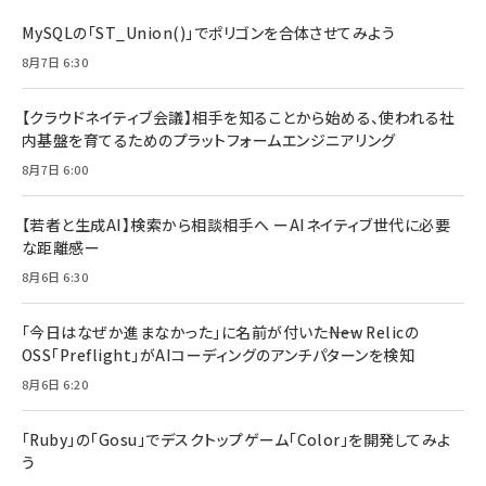
MySQLの「ST_Union()」でポリゴンを合体させてみよう
8月7日 6:30
【クラウドネイティブ会議】相手を知ることから始める、使われる社
内基盤を育てるためのプラットフォームエンジニアリング
8月7日 6:00
【若者と生成AI】検索から相談相手へ ーAIネイティブ世代に必要
な距離感ー
8月6日 6:30
「今日はなぜか進まなかった」に名前が付いた――New Relicの
OSS「Preflight」がAIコーディングのアンチパターンを検知
8月6日 6:20
「Ruby」の「Gosu」でデスクトップゲーム「Color」を開発してみよ
う