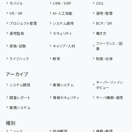
モバイル
CRM／ERP
OSS
VR／AR
AI・人工知能
運用・管理
プロジェクト管理
システム運用
BCP／DR
運用監視
セキュリティ
働き方
フリーランス／起
資格・試験
キャリア・人材
業
ライフハック
教育
制度・法律
アーカイブ
キーパーソンイン
システム開発
業務システム
タビュー
調査レポート
情報セキュリティ
サーバ構築・運用
業務システム
種別
ニュース
技術解説
書籍・書評