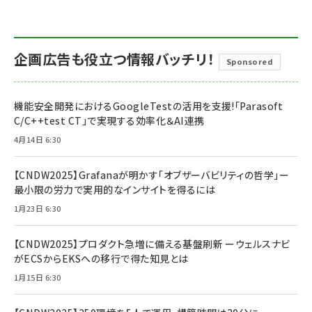
企画広告も役立つ情報バッチリ！
Sponsored
機能安全開発におけるGoogleTestの活用を支援!「Parasoft
C/C++test CT」で実現する効率化＆AI連携
4月14日 6:30
【CNDW2025】Grafanaが明かす「オブザーバビリティの哲学」ー
最小限の労力で実用的なインサイトを得るには
1月23日 6:30
【CNDW2025】プロダクト急増に備える基盤刷新 ーウェルスナビ
がECSからEKSへの移行で得た知見とは
1月15日 6:30