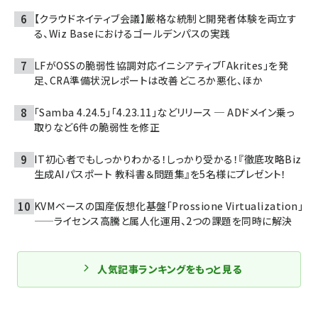
【クラウドネイティブ会議】厳格な統制と開発者体験を両立す
る、Wiz Baseにおけるゴールデンパスの実践
LFがOSSの脆弱性協調対応イニシアティブ「Akrites」を発
足、CRA準備状況レポートは改善どころか悪化、ほか
「Samba 4.24.5」「4.23.11」などリリース ─ ADドメイン乗っ
取りなど6件の脆弱性を修正
IT初心者でもしっかりわかる！しっかり受かる！『徹底攻略Biz
生成AIパスポート 教科書＆問題集』を5名様にプレゼント！
KVMベースの国産仮想化基盤「Prossione Virtualization」
——ライセンス高騰と属人化運用、2つの課題を同時に解決
人気記事ランキングをもっと見る