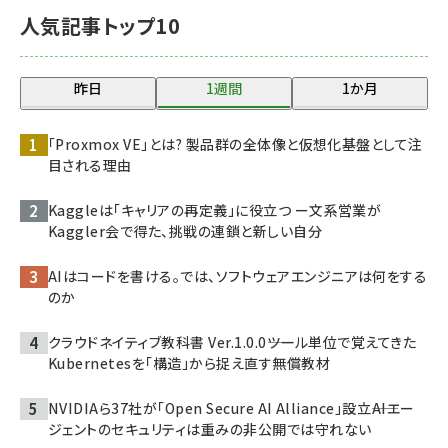
人気記事トップ10
昨日
1週間
1か月
「Proxmox VE」とは? 製品群の全体像と仮想化基盤として注
目される理由
Kaggleは「キャリアの再定義」に役立つ ー文系営業が
Kaggler会で得た、挑戦の連鎖と新しい自分
AIはコードを書ける。では、ソフトウェアエンジニアは何をする
のか
クラウドネイティブ教科書 Ver.1.0.0――ツール単位で覚えてきた
Kubernetesを「構造」から捉え直す無償教材
NVIDIAら37社が「Open Secure AI Alliance」設立――AIエー
ジェントのセキュリティは重みの非公開では守れない