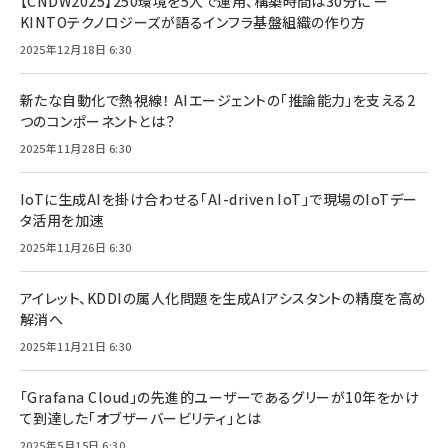
【CNDW2025】250環境を5人で運用、構築時間は30分に ー
KINTOテクノロジーズが語るインフラ基盤組織の作り方
2025年12月18日 6:30
新たな自動化で熱視線！ AIエージェントの「推論能力」を支える2
つのコンポーネントとは？
2025年11月28日 6:30
IoTに生成AIを掛け合わせる「AI-driven IoT」で現場のIoTデー
タ活用を加速
2025年11月26日 6:30
アイレット、KDDIの属人化問題を生成AIアシスタントの精度を高め
解消へ
2025年11月21日 6:30
「Grafana Cloud」の先進的ユーザーであるグリーが10年をかけ
て到達した「オブザーバービリティ」とは
2025年5月15日 6:30