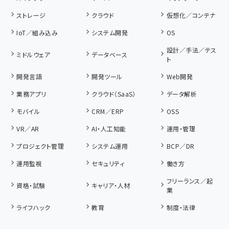
ストレージ
クラウド
仮想化／コンテナ
IoT／組み込み
システム開発
OS
設計／手法／テス
ミドルウェア
データベース
ト
開発言語
開発ツール
Web開発
業務アプリ
クラウド（SaaS）
データ解析
モバイル
CRM／ERP
OSS
VR／AR
AI・人工知能
運用・管理
プロジェクト管理
システム運用
BCP／DR
運用監視
セキュリティ
働き方
フリーランス／起
資格・試験
キャリア・人材
業
ライフハック
教育
制度・法律