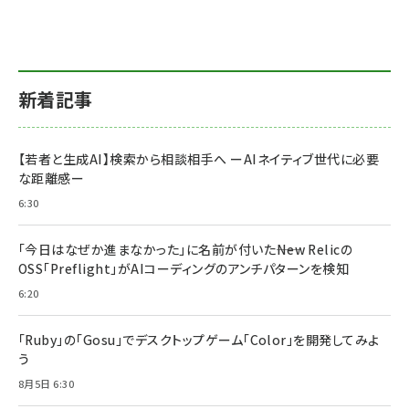
新着記事
【若者と生成AI】検索から相談相手へ ーAIネイティブ世代に必要
な距離感ー
6:30
「今日はなぜか進まなかった」に名前が付いた――New Relicの
OSS「Preflight」がAIコーディングのアンチパターンを検知
6:20
「Ruby」の「Gosu」でデスクトップゲーム「Color」を開発してみよ
う
8月5日 6:30