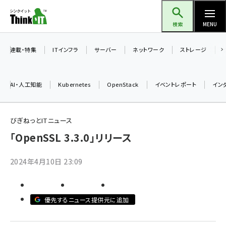
メ
Think IT（シンクイット）
イ
検索
MENU
ン
コ
連載・特集
ITインフラ
サーバー
ネットワーク
ストレージ
ン
テ
AI・人工知能
Kubernetes
OpenStack
イベントレポート
イン
ン
ツ
ai (2475)
に
びぎねっとITニュース
加藤銘のチーム貢献～仲間と築いた勝利の絆～ (2297)
移
「OpenSSL 3.3.0」リリース
動
iot女子会 (2248)
2024年4月10日 23:09
北海道をのんびり旅する晴山佳須夫のヒント集！ (2008)
drupal (1929)
優先するニュース提供元に追加
genai (1468)
abc123 (1341)