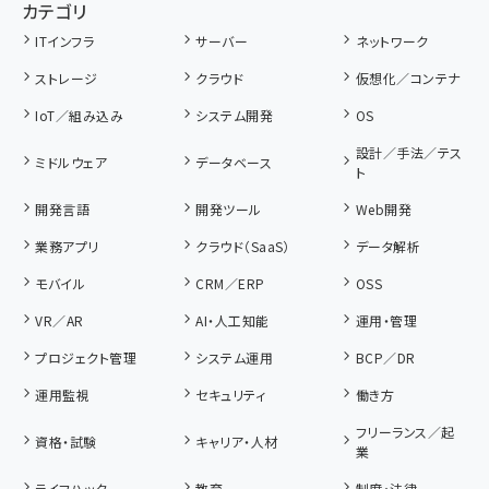
カテゴリ
ITインフラ
サーバー
ネットワーク
ストレージ
クラウド
仮想化／コンテナ
IoT／組み込み
システム開発
OS
設計／手法／テス
ミドルウェア
データベース
ト
開発言語
開発ツール
Web開発
業務アプリ
クラウド（SaaS）
データ解析
モバイル
CRM／ERP
OSS
VR／AR
AI・人工知能
運用・管理
プロジェクト管理
システム運用
BCP／DR
運用監視
セキュリティ
働き方
フリーランス／起
資格・試験
キャリア・人材
業
ライフハック
教育
制度・法律