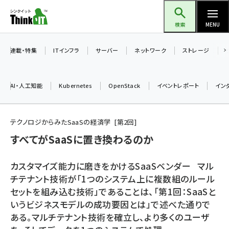
メ
Think IT（シンクイット）
イ
検索
MENU
ン
コ
連載・特集
ITインフラ
サーバー
ネットワーク
ストレージ
ン
テ
AI・人工知能
Kubernetes
OpenStack
イベントレポート
イン
ン
ツ
ai (2470)
に
テクノロジからみたSaaSの経済学
第
2
回
加藤銘のチーム貢献～仲間と築いた勝利の絆～ (2287)
移
すべてがSaaSに置き換わるのか
動
iot女子会 (2243)
カスタマイズ能力に磨きをかけるSaaSベンダー マル
北海道をのんびり旅する晴山佳須夫のヒント集！ (2000)
チテナント技術が「1つのシステム上に複数組のルール
セットを組み込む技術」であることは、「第1回：SaaSと
drupal (1921)
いうビジネスモデルの成功要因とは」で述べた通りで
genai (1464)
ある。マルチテナント技術を確立し、より多くのユーザ
ai crunch (1336)