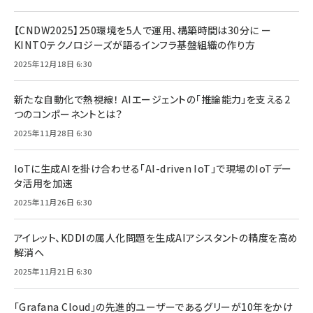
【CNDW2025】250環境を5人で運用、構築時間は30分に ー
KINTOテクノロジーズが語るインフラ基盤組織の作り方
2025年12月18日 6:30
新たな自動化で熱視線！ AIエージェントの「推論能力」を支える2
つのコンポーネントとは？
2025年11月28日 6:30
IoTに生成AIを掛け合わせる「AI-driven IoT」で現場のIoTデー
タ活用を加速
2025年11月26日 6:30
アイレット、KDDIの属人化問題を生成AIアシスタントの精度を高め
解消へ
2025年11月21日 6:30
「Grafana Cloud」の先進的ユーザーであるグリーが10年をかけ