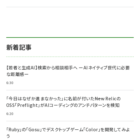
新着記事
【若者と生成AI】検索から相談相手へ ーAIネイティブ世代に必要
な距離感ー
6:30
「今日はなぜか進まなかった」に名前が付いた――New Relicの
OSS「Preflight」がAIコーディングのアンチパターンを検知
6:20
「Ruby」の「Gosu」でデスクトップゲーム「Color」を開発してみよ
う