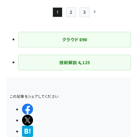
1
2
3
Page
Page
Page
次ページ
ペー
ジ
クラウド
890
送
り
技術解説
4,125
この記事をシェアしてください
シェアする
ポストする
>ブクマする