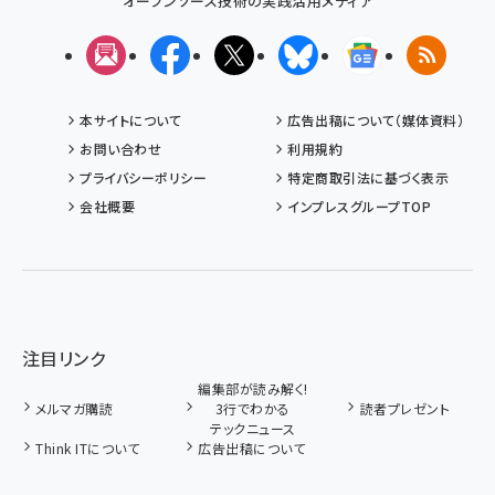
オープンソース技術の実践活用メディア
メルマガ
Facebook
X(エックス)
Bluesky
Googleニュ
RSS
本サイトについて
広告出稿について（媒体資料）
お問い合わせ
利用規約
プライバシーポリシー
特定商取引法に基づく表示
会社概要
インプレスグループTOP
注目リンク
編集部が読み解く!
メルマガ購読
3行でわかる
読者プレゼント
テックニュース
Think ITについて
広告出稿について