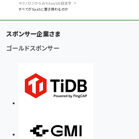
パ
テクノロジからみたSaaSの経済学
すべてがSaaSに置き換わるのか
ン
く
ず
スポンサー企業さま
ゴールドスポンサー