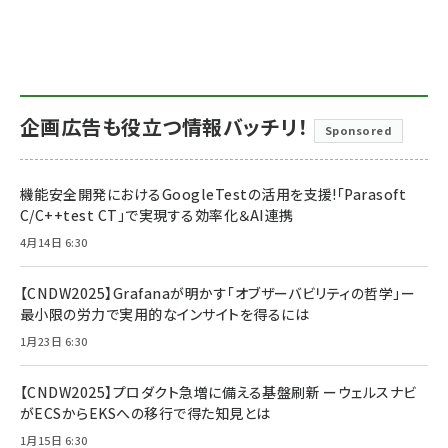
企画広告も役立つ情報バッチリ！
Sponsored
機能安全開発におけるGoogleTestの活用を支援!「Parasoft
C/C++test CT」で実現する効率化＆AI連携
4月14日 6:30
【CNDW2025】Grafanaが明かす「オブザーバビリティの哲学」ー
最小限の労力で実用的なインサイトを得るには
1月23日 6:30
【CNDW2025】プロダクト急増に備える基盤刷新 ーウェルスナビ
がECSからEKSへの移行で得た知見とは
1月15日 6:30