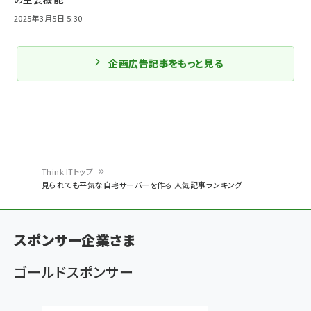
2025年3月5日 5:30
企画広告記事をもっと見る
Think ITトップ
見られても平気な自宅サーバーを作る 人気記事ランキング
パ
ン
スポンサー企業さま
く
ず
ゴールドスポンサー