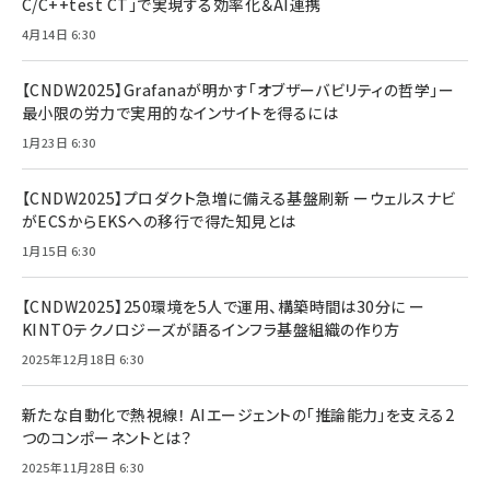
C/C++test CT」で実現する効率化＆AI連携
4月14日 6:30
【CNDW2025】Grafanaが明かす「オブザーバビリティの哲学」ー
最小限の労力で実用的なインサイトを得るには
1月23日 6:30
【CNDW2025】プロダクト急増に備える基盤刷新 ーウェルスナビ
がECSからEKSへの移行で得た知見とは
1月15日 6:30
【CNDW2025】250環境を5人で運用、構築時間は30分に ー
KINTOテクノロジーズが語るインフラ基盤組織の作り方
2025年12月18日 6:30
新たな自動化で熱視線！ AIエージェントの「推論能力」を支える2
つのコンポーネントとは？
2025年11月28日 6:30