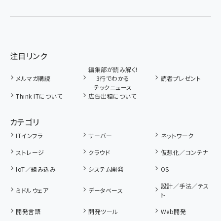
注目リンク
編集部が読み解く!
メルマガ購読
3行でわかる
読者プレゼント
テックニュース
Think ITについて
広告出稿について
カテゴリ
ITインフラ
サーバー
ネットワーク
ストレージ
クラウド
仮想化／コンテナ
IoT／組み込み
システム開発
OS
設計／手法／テス
ミドルウェア
データベース
ト
開発言語
開発ツール
Web開発