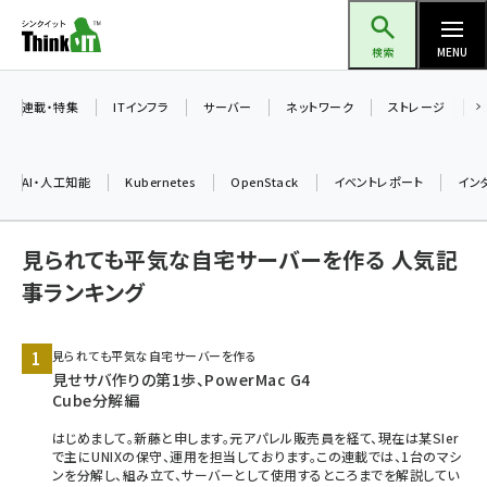
メ
Think IT（シンクイット）
イ
検索
MENU
ン
コ
連載・特集
ITインフラ
サーバー
ネットワーク
ストレージ
ン
テ
AI・人工知能
Kubernetes
OpenStack
イベントレポート
イン
ン
ツ
ai (2480)
見られても平気な自宅サーバーを作る 人気記
に
加藤銘のチーム貢献～仲間と築いた勝利の絆～ (2304)
移
事ランキング
動
iot女子会 (2263)
見られても平気な自宅サーバーを作る
北海道をのんびり旅する晴山佳須夫のヒント集！ (2017)
見せサバ作りの第1歩、PowerMac G4
Cube分解編
drupal (1940)
はじめまして。新藤と申します。元アパレル販売員を経て、現在は某SIer
genai (1473)
で主にUNIXの保守、運用を担当しております。この連載では、1台のマシ
ンを分解し、組み立て、サーバーとして使用するところまでを解説してい
ai crunch (1347)