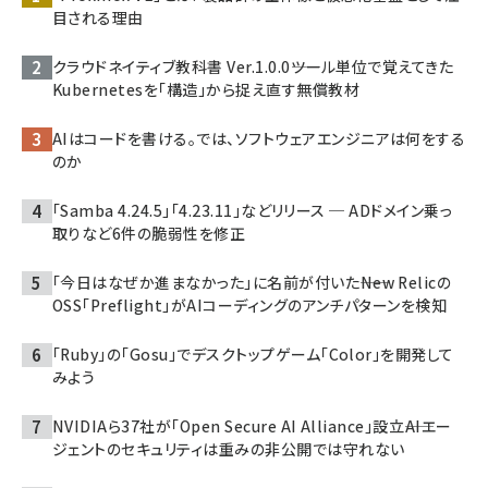
目される理由
クラウドネイティブ教科書 Ver.1.0.0――ツール単位で覚えてきた
Kubernetesを「構造」から捉え直す無償教材
AIはコードを書ける。では、ソフトウェアエンジニアは何をする
のか
「Samba 4.24.5」「4.23.11」などリリース ─ ADドメイン乗っ
取りなど6件の脆弱性を修正
「今日はなぜか進まなかった」に名前が付いた――New Relicの
OSS「Preflight」がAIコーディングのアンチパターンを検知
「Ruby」の「Gosu」でデスクトップゲーム「Color」を開発して
みよう
NVIDIAら37社が「Open Secure AI Alliance」設立――AIエー
ジェントのセキュリティは重みの非公開では守れない