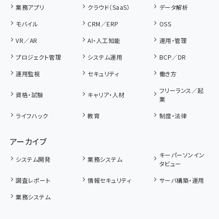
業務アプリ
クラウド（SaaS）
データ解析
モバイル
CRM／ERP
OSS
VR／AR
AI・人工知能
運用・管理
プロジェクト管理
システム運用
BCP／DR
運用監視
セキュリティ
働き方
フリーランス／起
資格・試験
キャリア・人材
業
ライフハック
教育
制度・法律
アーカイブ
キーパーソンイン
システム開発
業務システム
タビュー
調査レポート
情報セキュリティ
サーバ構築・運用
業務システム