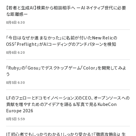
【若者と生成AI】検索から相談相手へ ーAIネイティブ世代に必要
な距離感ー
8月6日 6:30
「今日はなぜか進まなかった」に名前が付いた――New Relicの
OSS「Preflight」がAIコーディングのアンチパターンを検知
8月6日 6:20
「Ruby」の「Gosu」でデスクトップゲーム「Color」を開発してみよ
う
8月5日 6:30
LFのフェローとドコモイノベーションズのCEO、オープンソースへの
貢献を増やすためのアイデアを語る＆写真で見るKubeCon
Europe 2026
8月5日 5:59
IT初心者でもしっかりわかる！しっかり受かる！『徹底攻略Biz 生