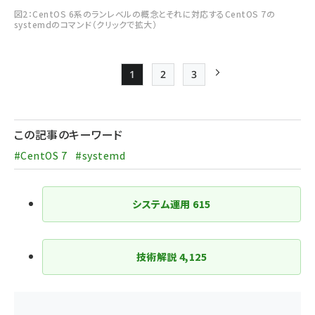
図2：CentOS 6系のランレベルの概念とそれに対応するCentOS 7の
systemdのコマンド（クリックで拡大）
1
2
3
Page
Page
Page
次ページ
ペー
ジ
この記事のキーワード
送
#CentOS 7
#systemd
り
システム運用
615
技術解説
4,125