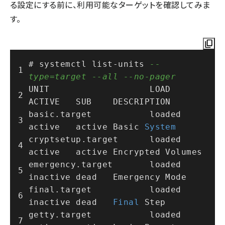
る設定にする前に、利用可能なターゲットを確認してみま
す。
# systemctl list
-
units 
--
type=target --all --no-pager
UNIT                   LOAD   
ACTIVE   SUB    DESCRIPTION
basic.target           loaded 
active   active Basic 
System
cryptsetup.target      loaded 
active   active Encrypted Volumes
emergency.target       loaded 
inactive dead   Emergency Mode
final.target           loaded 
inactive dead   
Final
 Step
getty.target           loaded 