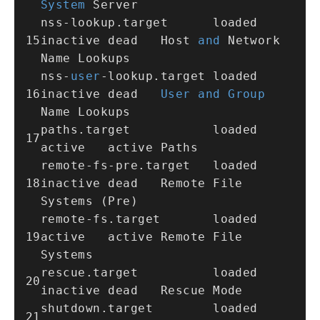
System
 Server
nss
-
lookup.target      loaded 
inactive dead   Host 
and
 Network 
Name Lookups
nss
-
user
-
lookup.target loaded 
inactive dead   
User
and
Group
Name Lookups
paths.target           loaded 
active   active Paths
remote
-
fs
-
pre.target   loaded 
inactive dead   Remote File 
Systems (Pre)
remote
-
fs.target       loaded 
active   active Remote File 
Systems
rescue.target          loaded 
inactive dead   Rescue Mode
shutdown.target        loaded 