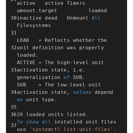
active   active Timers
umount.target          loaded 
inactive dead   Unmount 
All
Filesystems
LOAD   
=
 Reflects whether the 
unit definition was properly 
loaded.
ACTIVE 
=
 The high
-
level unit 
activation state, i.e. 
generalization 
of
 SUB.
SUB    
=
 The low
-
level unit 
activation state, 
values
 depend 
on
 unit type.
28
 loaded units listed.
To
show
all
 installed unit files 
use 
'systemctl list-unit-files'
.