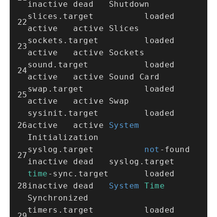
inactive dead   Shutdown
slices.target          loaded 
active   active Slices
sockets.target         loaded 
active   active Sockets
sound.target           loaded 
active   active Sound Card
swap.target            loaded 
active   active Swap
sysinit.target         loaded 
active   active 
System
Initialization
syslog.target          
not
-
found 
inactive dead   syslog.target
time
-
sync.target       loaded 
inactive dead   
System
Time
Synchronized
timers.target          loaded 