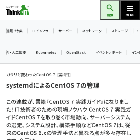
メ
Think IT（シンクイット）
イ
検索
MENU
ン
コ
連載・特集
ITインフラ
サーバー
ネットワーク
ストレージ
ン
テ
AI・人工知能
Kubernetes
OpenStack
イベントレポート
イン
ン
ツ
ai (2475)
に
ガラリと変わったCentOS 7
第
4
回
加藤銘のチーム貢献～仲間と築いた勝利の絆～ (2297)
移
systemdによるCentOS 7の管理
動
iot女子会 (2248)
この連載が、書籍『CentOS 7 実践ガイド』になりまし
北海道をのんびり旅する晴山佳須夫のヒント集！ (2008)
た！IT技術者のための現場ノウハウ CentOS 7 実践ガ
イドCentOS 7を取り巻く市場動向、サーバーシステム
drupal (1929)
の選定、システム設計、構築手順などCentOS 7は、従
genai (1468)
来のCentOS 6.xの管理手法と異なる点が多々存在し
abc123 (1341)