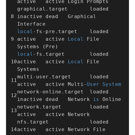
active   active Login Prompts
graphical.target       loaded 
inactive dead   Graphical 
Interface
local
-
fs
-
pre.target    loaded 
active   active 
Local
 File 
Systems (Pre)
local
-
fs.target        loaded 
active   active 
Local
 File 
Systems
multi
-
user.target      loaded 
active   active Multi
-
User
System
network
-
online.target  loaded 
inactive dead   Network 
is
 Online
network.target         loaded 
active   active Network
nfs.target             loaded 
active   active Network File 