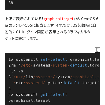
上記に表示されている「
graphical.target
」が、CentOS 6
系のランレベル5に相当します。それでは、OS起動時に自
動的にGUIログイン画面が表示されるグラフィカルター
ゲットに設定します。
# systemctl 
set
-
default
 graphical.targ
rm '
/etc/
systemd
/system/
default
.target
ln 
-
s 
'
/usr/
lib
/systemd/
system
/graphical.targ
'/
etc
/systemd/
system
/
default
.target'
# systemctl 
get
-
default
graphical.target