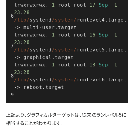
lrwxrwxrwx. 
1
 root root 
17
Sep
1
23
:
28
/lib/
systemd
/system/
runlevel4.target 
-> multi
-
user.target
lrwxrwxrwx. 
1
 root root 
16
Sep
1
23
:
28
/lib/
systemd
/system/
runlevel5.target 
-> graphical.target
lrwxrwxrwx. 
1
 root root 
13
Sep
1
23
:
28
/lib/
systemd
/system/
runlevel6.target 
-> reboot.target
上記より、グラフィカルターゲットは、従来のランレベル5に
相当することがわかります。