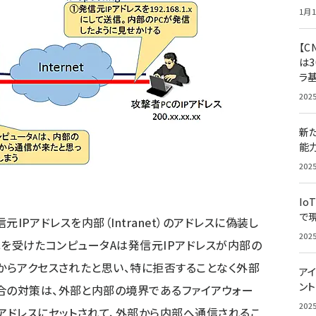
1月1
【C
は3
ラ
202
新
能
202
Io
で
信元IPアドレスを内部（Intranet）のアドレスに偽装し
202
、攻撃を受けたコンピュータAは発信元IPアドレスが内部の
タからアクセスされたと思い、特に拒否することなく外部
アイ
ン
合の対策は、外部と内部の境界であるファイアウォー
202
Pアドレスにセットされて、外部から内部へ通信されるこ