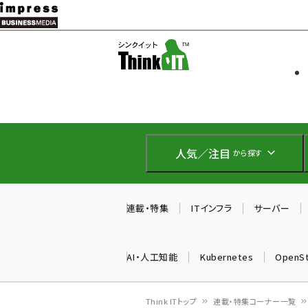
メ
イ
ソフト開発
Think IT
ン
企業IT
コ
製品導入
ン
Web担当者
EC担当者
テ
IoT・AI
ン
DCクラウド
人気／注目
から探す
研究・調査
ツ
エネルギー
に
ドローン
移
連載・特集
ITインフラ
サーバー
教育講座
動
AI・人工知能
Kubernetes
OpenS
Think ITトップ
連載・特集コーナー一覧