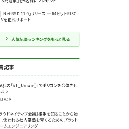
＆問題集』を5名様にプレゼント！
「NetBSD 11.0」リリース ─ 64ビットRISC-
Vを正式サポート
人気記事ランキングをもっと見る
着記事
SQLの「ST_Union()」でポリゴンを合体させ
みよう
日 6:30
クラウドネイティブ会議】相手を知ることから始
る、使われる社内基盤を育てるためのプラット
ォームエンジニアリング