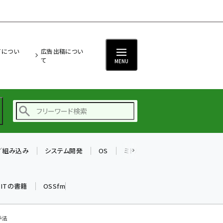
ITについ
広告出稿につい
て
MENU
T／組み込み
システム開発
OS
ミドルウェア
データベース
ai (2497)
加藤銘のチーム貢献～
k ITの書籍
OSSfm
仲間と築いた勝利の絆～
(2315)
iot女子会 (2281)
手法