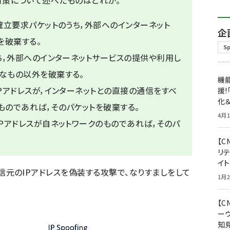
撃の対策について述べたものはどれか。
確立要求パケットのうち，外部へのインターネット
企
を破棄する。
S
うち，外部へのインターネットサービスの提供や利用し
なもの以外を破棄する。
機能
Pアドレスが，インターネットとの直接の通信をすべ
援!
化＆
ものであれば，そのパケットを破棄する。
4月1
IPアドレスが自ネットワークのものであれば，そのパ
【C
リ
イ
撃は発信元のIPアドレスを偽装する攻撃で、なりすましをして
1月2
【
ー
知