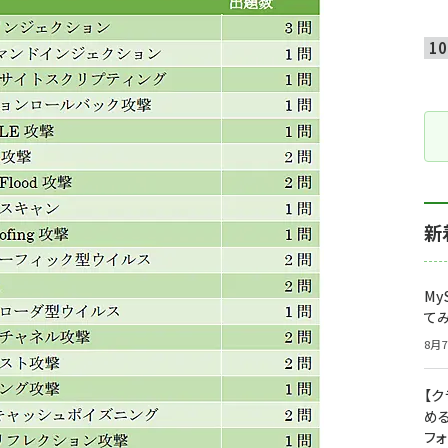
新
My
て
8月7
【
め
フ