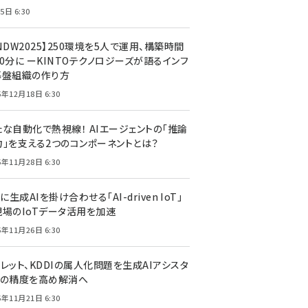
5日 6:30
NDW2025】250環境を5人で運用、構築時間
0分に ーKINTOテクノロジーズが語るインフ
基盤組織の作り方
5年12月18日 6:30
たな自動化で熱視線！ AIエージェントの「推論
力」を支える2つのコンポーネントとは？
5年11月28日 6:30
Tに生成AIを掛け合わせる「AI-driven IoT」
現場のIoTデータ活用を加速
5年11月26日 6:30
レット、KDDIの属人化問題を生成AIアシスタ
トの精度を高め解消へ
5年11月21日 6:30