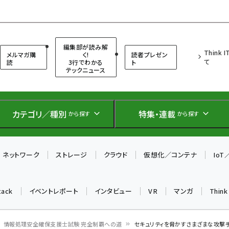
（シンクイット）
編集部が読み解
Think 
メルマガ購
く!
読者プレゼン
て
読
3行でわかる
ト
テックニュース
カテゴリ／種別
特集・連載
から探す
から探す
ネットワーク
ストレージ
クラウド
仮想化／コンテナ
Io
tack
イベントレポート
インタビュー
VR
マンガ
Thin
情報処理安全確保支援士試験 完全制覇への道
セキュリティを脅かすさまざまな攻撃