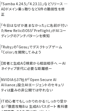
「Samba 4.24.5」「4.23.11」などリリース ─
ADドメイン乗っ取りなど6件の脆弱性を修
正
「今日はなぜか進まなかった」に名前が付い
た――New RelicのOSS「Preflight」がAIコー
ディングのアンチパターンを検知
「Ruby」の「Gosu」でデスクトップゲーム
「Color」を開発してみよう
【若者と生成AI】検索から相談相手へ ーAI
ネイティブ世代に必要な距離感ー
NVIDIAら37社が「Open Secure AI
Alliance」設立――AIエージェントのセキュリ
ティは重みの非公開では守れない
IT初心者でもしっかりわかる！しっかり受か
る！『徹底攻略Biz 生成AIパスポート 教科書