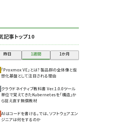
北海道をのんびり旅する
晴山佳須夫のヒント集！
(2037)
drupal (1956)
気記事トップ10
genai (1484)
abc123 (1360)
昨日
1週間
1か月
ai crunch (1355)
「Proxmox VE」とは? 製品群の全体像と仮
想化基盤として注目される理由
クラウドネイティブ教科書 Ver.1.0.0――ツール
単位で覚えてきたKubernetesを「構造」か
ら捉え直す無償教材
AIはコードを書ける。では、ソフトウェアエン
ジニアは何をするのか