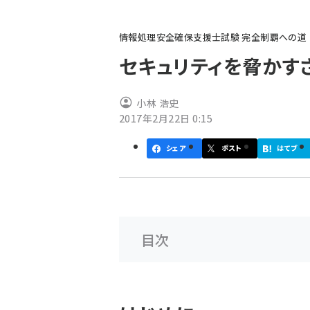
パ
情報処理安全確保支援士試験 完全制覇への道
ン
セキュリティを脅かす
く
ず
小林 浩史
2017年2月22日 0:15
シェア
ポスト
はてブ
目次