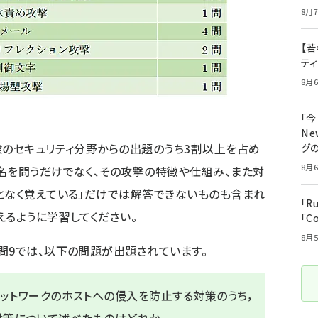
8月7
【若
テ
8月6
「
――
験のセキュリティ分野からの出題のうち3割以上を占め
グ
8月6
名を問うだけでなく、その攻撃の特徴や仕組み、また対
となく覚えている」だけでは解答できないものも含まれ
「R
えるように学習してください。
「C
8月5
問9では、以下の問題が出題されています。
ネットワークのホストへの侵入を防止する対策のうち，