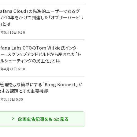
rafana Cloud」の先進的ユーザーであるグ
ーが10年をかけて到達した「オブザーバービリ
」とは
5年5月15日 6:30
afana Labs CTOのTom Wilkie氏インタ
ュー。スクラップアンドビルドから産まれた「ト
ブルシューティングの民主化」とは
5年4月21日 6:30
I管理をより簡単にする「Kong Konnect」が
決する課題とその主要機能
5年3月5日 5:30
企画広告記事をもっと見る