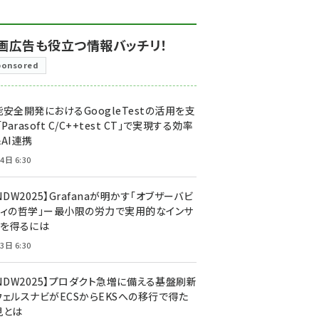
画広告も役立つ情報バッチリ！
ponsored
安全開発におけるGoogleTestの活用を支
「Parasoft C/C++test CT」で実現する効率
AI連携
4日 6:30
NDW2025】Grafanaが明かす「オブザーバビ
ティの哲学」ー最小限の労力で実用的なインサ
トを得るには
3日 6:30
CNDW2025】プロダクト急増に備える基盤刷新
ウェルスナビがECSからEKSへの移行で得た
見とは