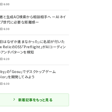
日 6:00
者と生成AI】検索から相談相手へ ーAIネイ
ィブ世代に必要な距離感ー
日 6:30
今日はなぜか進まなかった」に名前が付いた
New RelicのOSS「Preflight」がAIコーディン
のアンチパターンを検知
日 6:20
uby」の「Gosu」でデスクトップゲーム
olor」を開発してみよう
日 6:30
新着記事をもっと見る