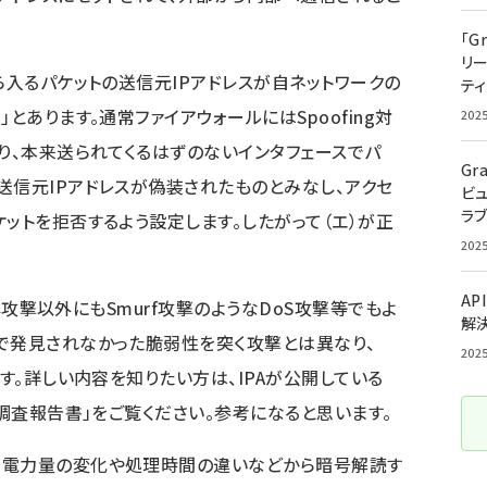
。
「G
リ
ら入るパケットの送信元IPアドレスが自ネットワークの
ティ
とあります。通常ファイアウォールにはSpoofing対
202
あり、本来送られてくるはずのないインタフェースでパ
Gr
送信元IPアドレスが偽装されたものとみなし、アクセ
ビ
ラ
ットを拒否するよう設定します。したがって（エ）が正
202
AP
まし攻撃以外にもSmurf攻撃のようなDoS攻撃等でもよ
解
で発見されなかった脆弱性を突く攻撃とは異なり、
202
です。詳しい内容を知りたい方は、IPAが公開している
る調査報告書
」をご覧ください。参考になると思います。
る電力量の変化や処理時間の違いなどから暗号解読す