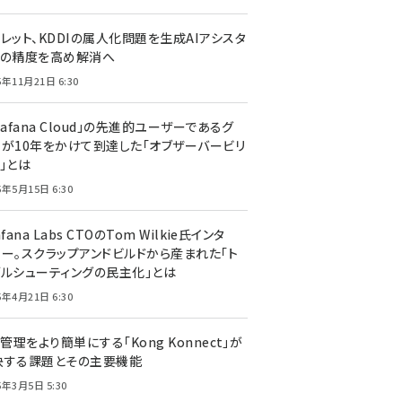
レット、KDDIの属人化問題を生成AIアシスタ
トの精度を高め解消へ
5年11月21日 6:30
rafana Cloud」の先進的ユーザーであるグ
ーが10年をかけて到達した「オブザーバービリ
」とは
5年5月15日 6:30
afana Labs CTOのTom Wilkie氏インタ
ュー。スクラップアンドビルドから産まれた「ト
ブルシューティングの民主化」とは
5年4月21日 6:30
I管理をより簡単にする「Kong Konnect」が
決する課題とその主要機能
5年3月5日 5:30