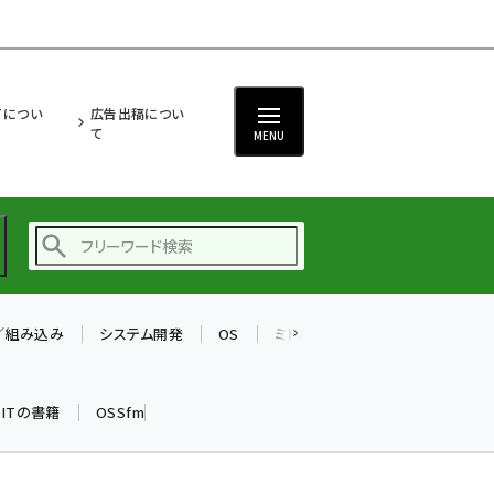
ITについ
広告出稿につい
て
MENU
T／組み込み
システム開発
OS
ミドルウェア
データベース
ai (2470)
加藤銘のチーム貢献～
k ITの書籍
OSSfm
仲間と築いた勝利の絆～
(2287)
iot女子会 (2243)
】