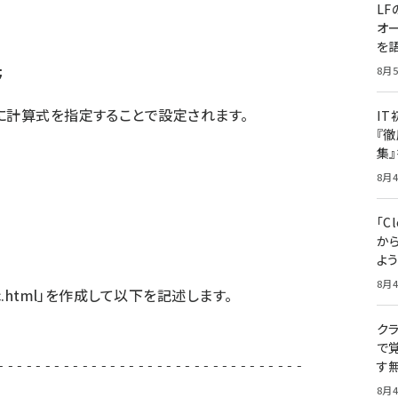
LF
オ
を語
;
8月5
に計算式を指定することで設定されます。
I
『徹
集
8月4
「Cl
から
よ
8月4
.html」を作成して以下を記述します。
クラ
で覚
---------------------------------

す
8月4