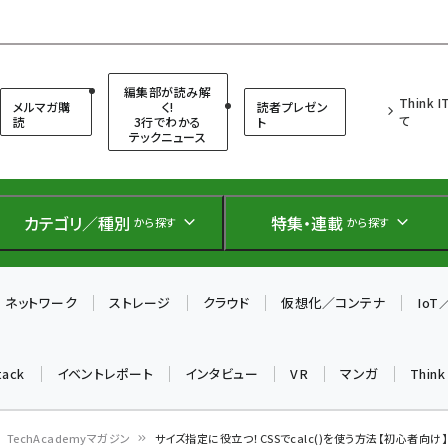
（シンクイット）
編集部が読み解
Think 
メルマガ購
く!
読者プレゼン
て
読
3行でわかる
ト
テックニュース
カテゴリ／種別
特集・連載
から探す
から探す
ネットワーク
ストレージ
クラウド
仮想化／コンテナ
Io
tack
イベントレポート
インタビュー
VR
マンガ
Thin
TechAcademyマガジン
サイズ指定に役立つ！CSSでcalc()を使う方法【初心者向け