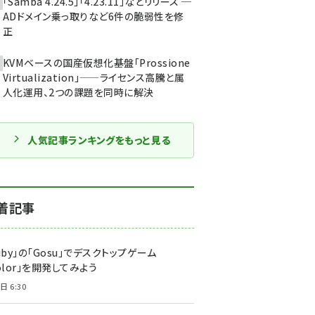
「Samba 4.24.5」「4.23.11」などリリース ─
ADドメイン乗っ取りなど6件の脆弱性を修
正
KVMベースの国産仮想化基盤「Prossione
Virtualization」——ライセンス高騰と属
人化運用、2つの課題を同時に解決
人気記事ランキングをもっと見る
着記事
uby」の「Gosu」でデスクトップゲーム
olor」を開発してみよう
日 6:30