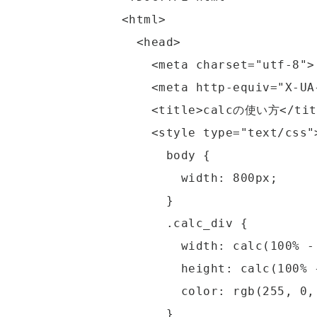
<html>

  <head>

    <meta charset="utf-8">

    <meta http-equiv="X-UA-Compatible" content="IE=edge">

    <title>calcの使い方</title>

    <style type="text/css">

      body {

        width: 800px;

      }

      .calc_div {

        width: calc(100% - 500px);

        height: calc(100% - 500px);

        color: rgb(255, 0, 0);

      }
