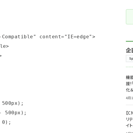
企
S
機能
援!
化＆
4月1
【C
リ
イ