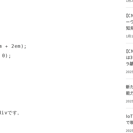
1月2
【
ー
知
1月1
【C
は3
ラ
202
新
能
202
Io
で
202