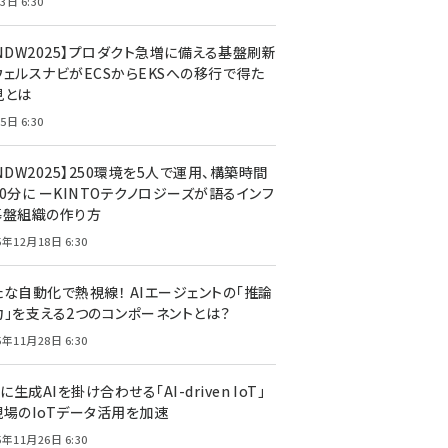
3日 6:30
CNDW2025】プロダクト急増に備える基盤刷新
ウェルスナビがECSからEKSへの移行で得た
見とは
5日 6:30
NDW2025】250環境を5人で運用、構築時間
0分に ーKINTOテクノロジーズが語るインフ
基盤組織の作り方
5年12月18日 6:30
たな自動化で熱視線！ AIエージェントの「推論
力」を支える2つのコンポーネントとは？
5年11月28日 6:30
Tに生成AIを掛け合わせる「AI-driven IoT」
現場のIoTデータ活用を加速
5年11月26日 6:30