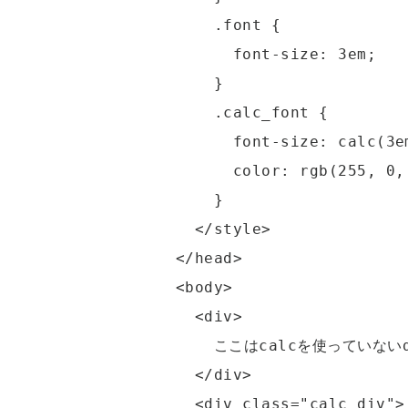
      .font {

        font-size: 3em;

      }

      .calc_font {

        font-size: calc(3em + 2em);

        color: rgb(255, 0, 0);

      }

    </style>

  </head>

  <body>

    <div>

      ここはcalcを使っていないdivです。

    </div>

    <div class="calc_div">
