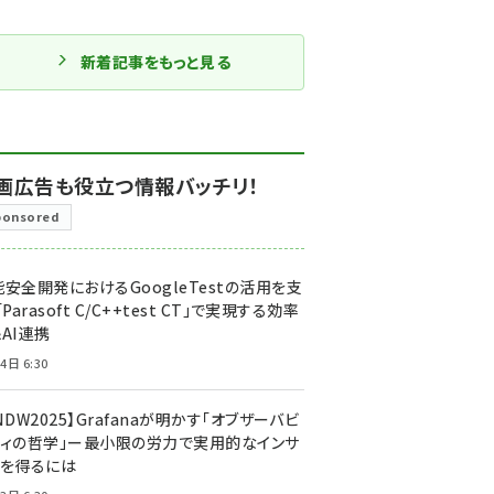
新着記事をもっと見る
画広告も役立つ情報バッチリ！
ponsored
安全開発におけるGoogleTestの活用を支
「Parasoft C/C++test CT」で実現する効率
AI連携
4日 6:30
NDW2025】Grafanaが明かす「オブザーバビ
ティの哲学」ー最小限の労力で実用的なインサ
トを得るには