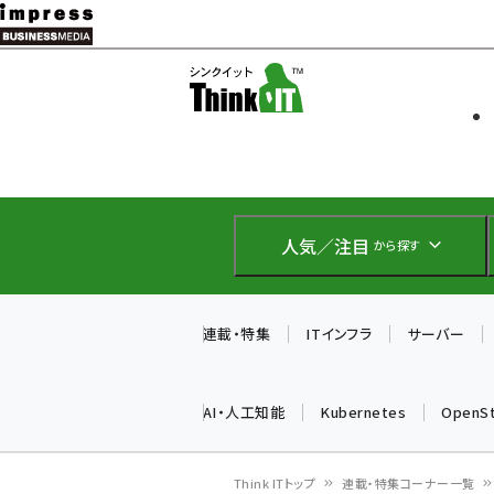
メ
イ
ソフト開発
Think IT
ン
企業IT
コ
製品導入
ン
Web担当者
EC担当者
テ
IoT・AI
ン
DCクラウド
人気／注目
から探す
研究・調査
ツ
エネルギー
に
ドローン
移
連載・特集
ITインフラ
サーバー
教育講座
動
AI・人工知能
Kubernetes
OpenS
Think ITトップ
連載・特集コーナー一覧