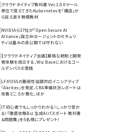
クラウドネイティブ教科書 Ver.1.0.0――ツール
単位で覚えてきたKubernetesを「構造」か
ら捉え直す無償教材
NVIDIAら37社が「Open Secure AI
Alliance」設立――AIエージェントのセキュリ
ティは重みの非公開では守れない
【クラウドネイティブ会議】厳格な統制と開発
者体験を両立する、Wiz Baseにおけるゴー
ルデンパスの実践
LFがOSSの脆弱性協調対応イニシアティブ
「Akrites」を発足、CRA準備状況レポートは
改善どころか悪化、ほか
IT初心者でもしっかりわかる！しっかり受か
る！『徹底攻略Biz 生成AIパスポート 教科書
＆問題集』を5名様にプレゼント！