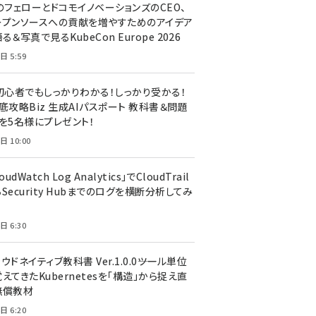
のフェローとドコモイノベーションズのCEO、
ープンソースへの貢献を増やすためのアイデア
る＆写真で見るKubeCon Europe 2026
日 5:59
T初心者でもしっかりわかる！しっかり受かる！
底攻略Biz 生成AIパスポート 教科書＆問題
』を5名様にプレゼント！
日 10:00
oudWatch Log Analytics」でCloudTrail
Security Hubまでのログを横断分析してみ
う
日 6:30
ウドネイティブ教科書 Ver.1.0.0――ツール単位
えてきたKubernetesを「構造」から捉え直
無償教材
日 6:20