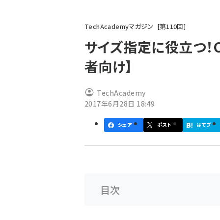
パ
TechAcademyマガジン
第
110
回
ン
サイズ指定に役立つ！CS
く
者向け】
ず
TechAcademy
2017年6月28日 18:49
シェア
ポスト
はてブ
目次