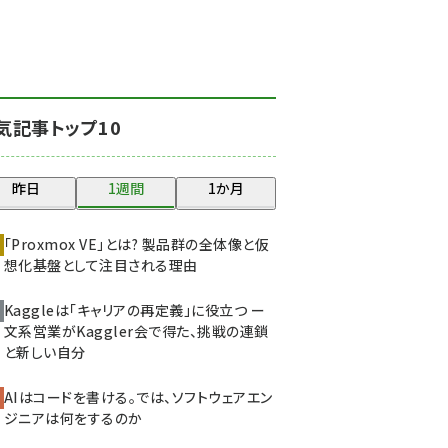
北海道をのんびり旅する
晴山佳須夫のヒント集！
(2000)
drupal (1921)
気記事トップ10
genai (1464)
ai crunch (1336)
昨日
1週間
1か月
abc123 (1334)
「Proxmox VE」とは? 製品群の全体像と仮
想化基盤として注目される理由
Kaggleは「キャリアの再定義」に役立つ ー
文系営業がKaggler会で得た、挑戦の連鎖
と新しい自分
AIはコードを書ける。では、ソフトウェアエン
ジニアは何をするのか