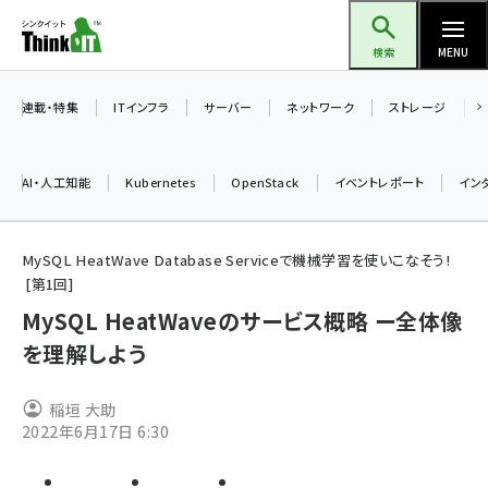
メ
Think IT（シンクイット）
イ
検索
MENU
ン
コ
連載・特集
ITインフラ
サーバー
ネットワーク
ストレージ
ン
テ
AI・人工知能
Kubernetes
OpenStack
イベントレポート
イン
ン
ツ
ai (2497)
に
MySQL HeatWave Database Serviceで機械学習を使いこなそう!
第
1
回
加藤銘のチーム貢献～仲間と築いた勝利の絆～ (2315)
移
MySQL HeatWaveのサービス概略 ー全体像
動
iot女子会 (2281)
を理解しよう
北海道をのんびり旅する晴山佳須夫のヒント集！ (2037)
drupal (1956)
稲垣 大助
2022年6月17日 6:30
genai (1484)
abc123 (1360)