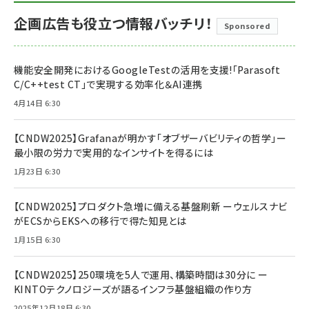
企画広告も役立つ情報バッチリ！
Sponsored
機能安全開発におけるGoogleTestの活用を支援!「Parasoft
C/C++test CT」で実現する効率化＆AI連携
4月14日 6:30
【CNDW2025】Grafanaが明かす「オブザーバビリティの哲学」ー
最小限の労力で実用的なインサイトを得るには
1月23日 6:30
【CNDW2025】プロダクト急増に備える基盤刷新 ーウェルスナビ
がECSからEKSへの移行で得た知見とは
1月15日 6:30
【CNDW2025】250環境を5人で運用、構築時間は30分に ー
KINTOテクノロジーズが語るインフラ基盤組織の作り方
2025年12月18日 6:30