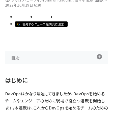
シャロン・ゴーディン(Sharon Gaudin)
,
佐々木 直晴 (翻訳
2022年10月19日 6:30
者)
ai crunch (1363)
優先するニュース提供元に追加
目次
はじめに
DevOpsはかなり浸透してきましたが、DevOpsを始める
チームやエンジニアのために現場で役立つ連載を開始し
ます。本連載は、これからDevOpsを始めるチームのための