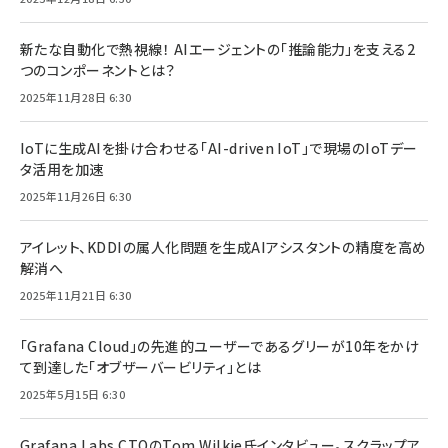
新たな自動化で熱視線！ AIエージェントの「推論能力」を支える2
つのコンポーネントとは？
2025年11月28日 6:30
IoTに生成AIを掛け合わせる「AI-driven IoT」で現場のIoTデー
タ活用を加速
2025年11月26日 6:30
アイレット、KDDIの属人化問題を生成AIアシスタントの精度を高め
解消へ
2025年11月21日 6:30
「Grafana Cloud」の先進的ユーザーであるグリーが10年をかけ
て到達した「オブザーバービリティ」とは
2025年5月15日 6:30
Grafana Labs CTOのTom Wilkie氏インタビュー。スクラップア