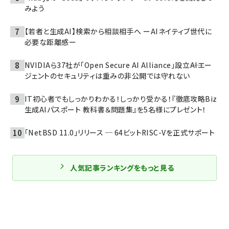
みよう
【若者と生成AI】検索から相談相手へ ーAIネイティブ世代に
必要な距離感ー
NVIDIAら37社が「Open Secure AI Alliance」設立――AIエー
ジェントのセキュリティは重みの非公開では守れない
IT初心者でもしっかりわかる！しっかり受かる！『徹底攻略Biz
生成AIパスポート 教科書＆問題集』を5名様にプレゼント！
「NetBSD 11.0」リリース ─ 64ビットRISC-Vを正式サポート
人気記事ランキングをもっと見る