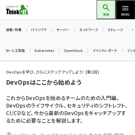
メ
Think IT（シンクイット）
イ
検索
MENU
ン
コ
連載・特集
ITインフラ
サーバー
ネットワーク
ストレージ
ン
テ
AI・人工知能
Kubernetes
OpenStack
イベントレポート
イン
ン
ツ
ai (2504)
に
DevOpsを学び、さらにステップアップしよう!
第
1
回
加藤銘のチーム貢献～仲間と築いた勝利の絆～ (2325)
移
DevOpsはここから始めよう
動
iot女子会 (2290)
これからDevOpsを始めるチームのための入門編。
北海道をのんびり旅する晴山佳須夫のヒント集！ (2047)
DevOpsのライフサイクル、セキュリティのシフトレフト、
CI/CDなど、今から最新のDevOpsをキャッチアップす
drupal (1963)
るために必要なことを解説します。
genai (1492)
abc123 (1367)