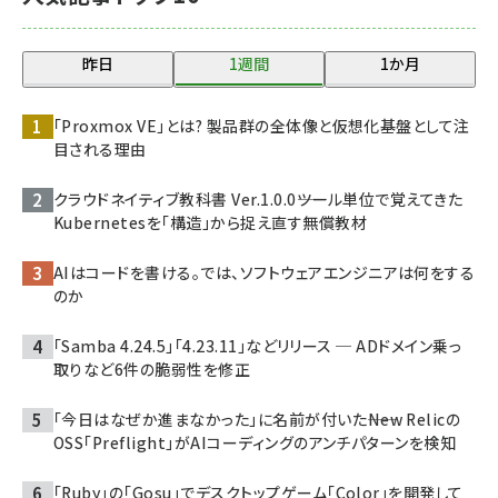
昨日
1週間
1か月
「Proxmox VE」とは? 製品群の全体像と仮想化基盤として注
目される理由
クラウドネイティブ教科書 Ver.1.0.0――ツール単位で覚えてきた
Kubernetesを「構造」から捉え直す無償教材
AIはコードを書ける。では、ソフトウェアエンジニアは何をする
のか
「Samba 4.24.5」「4.23.11」などリリース ─ ADドメイン乗っ
取りなど6件の脆弱性を修正
「今日はなぜか進まなかった」に名前が付いた――New Relicの
OSS「Preflight」がAIコーディングのアンチパターンを検知
「Ruby」の「Gosu」でデスクトップゲーム「Color」を開発して