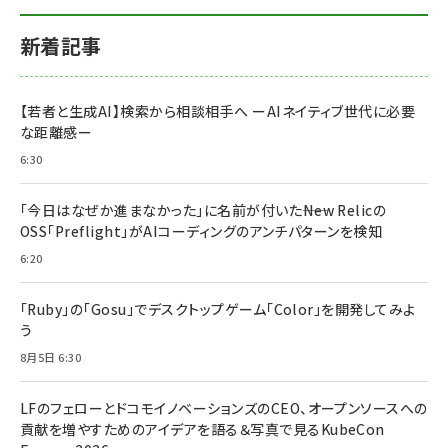
新着記事
【若者と生成AI】検索から相談相手へ ーAIネイティブ世代に必要
な距離感ー
6:30
「今日はなぜか進まなかった」に名前が付いた――New Relicの
OSS「Preflight」がAIコーディングのアンチパターンを検知
6:20
「Ruby」の「Gosu」でデスクトップゲーム「Color」を開発してみよ
う
8月5日 6:30
LFのフェローとドコモイノベーションズのCEO、オープンソースへの
貢献を増やすためのアイデアを語る＆写真で見るKubeCon