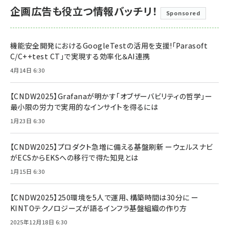
企画広告も役立つ情報バッチリ！
Sponsored
機能安全開発におけるGoogleTestの活用を支援!「Parasoft
C/C++test CT」で実現する効率化＆AI連携
4月14日 6:30
【CNDW2025】Grafanaが明かす「オブザーバビリティの哲学」ー
最小限の労力で実用的なインサイトを得るには
1月23日 6:30
【CNDW2025】プロダクト急増に備える基盤刷新 ーウェルスナビ
がECSからEKSへの移行で得た知見とは
1月15日 6:30
【CNDW2025】250環境を5人で運用、構築時間は30分に ー
KINTOテクノロジーズが語るインフラ基盤組織の作り方
2025年12月18日 6:30