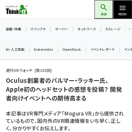
メ
Think IT（シンクイット）
イ
検索
MENU
ン
コ
連載・特集
ITインフラ
サーバー
ネットワーク
ストレージ
ン
テ
AI・人工知能
Kubernetes
OpenStack
イベントレポート
イン
ン
ツ
ai (2475)
に
週刊VRウォッチ
第
333
回
加藤銘のチーム貢献～仲間と築いた勝利の絆～ (2297)
移
Oculus創業者のパルマー・ラッキー氏、
動
Apple初のヘッドセットの感想を投稿？ 開発
iot女子会 (2248)
者向けイベントへの期待高まる
北海道をのんびり旅する晴山佳須夫のヒント集！ (2008)
drupal (1929)
本記事はVR専門メディア「Mogura VR」から提供され
ているもので、国内外のVR関連情報をいち早く、正し
genai (1468)
く、分かりやすくお伝えします。
abc123 (1341)