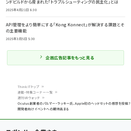
ンドビルドから産まれた「トラブルシューティングの民主化」とは
2025年4月21日 6:30
API管理をより簡単にする「Kong Konnect」が解決する課題とそ
の主要機能
2025年3月5日 5:30
企画広告記事をもっと見る
Think ITトップ
連載・特集コーナー一覧
パ
週刊VRウォッチ
Oculus創業者のパルマー・ラッキー氏、Apple初のヘッドセットの感想を投稿？
ン
開発者向けイベントへの期待高まる
く
ず