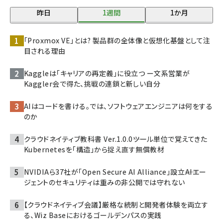
昨日
1週間
1か月
「Proxmox VE」とは? 製品群の全体像と仮想化基盤として注
目される理由
Kaggleは「キャリアの再定義」に役立つ ー文系営業が
Kaggler会で得た、挑戦の連鎖と新しい自分
AIはコードを書ける。では、ソフトウェアエンジニアは何をする
のか
クラウドネイティブ教科書 Ver.1.0.0――ツール単位で覚えてきた
Kubernetesを「構造」から捉え直す無償教材
NVIDIAら37社が「Open Secure AI Alliance」設立――AIエー
ジェントのセキュリティは重みの非公開では守れない
【クラウドネイティブ会議】厳格な統制と開発者体験を両立す
る、Wiz Baseにおけるゴールデンパスの実践