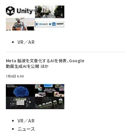
VR／AR
Meta 脳波を文章化するAIを発表、Google
動画生成AIを公開 ほか
7月6日 6:00
VR／AR
ニュース