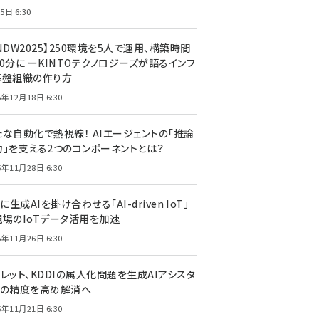
5日 6:30
NDW2025】250環境を5人で運用、構築時間
0分に ーKINTOテクノロジーズが語るインフ
基盤組織の作り方
5年12月18日 6:30
たな自動化で熱視線！ AIエージェントの「推論
力」を支える2つのコンポーネントとは？
5年11月28日 6:30
Tに生成AIを掛け合わせる「AI-driven IoT」
現場のIoTデータ活用を加速
5年11月26日 6:30
レット、KDDIの属人化問題を生成AIアシスタ
トの精度を高め解消へ
5年11月21日 6:30