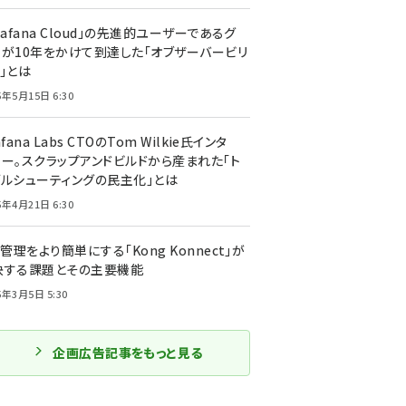
rafana Cloud」の先進的ユーザーであるグ
ーが10年をかけて到達した「オブザーバービリ
」とは
5年5月15日 6:30
afana Labs CTOのTom Wilkie氏インタ
ュー。スクラップアンドビルドから産まれた「ト
ブルシューティングの民主化」とは
5年4月21日 6:30
I管理をより簡単にする「Kong Konnect」が
決する課題とその主要機能
5年3月5日 5:30
企画広告記事をもっと見る