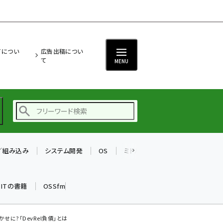
ITについ
広告出稿につい
て
MENU
T／組み込み
システム開発
OS
ミドルウェア
データベース
ai (2504)
加藤銘のチーム貢献～
k ITの書籍
OSSfm
仲間と築いた勝利の絆～
(2325)
iot女子会 (2290)
せに?「DevRel負債」とは