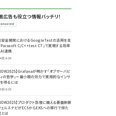
画広告も役立つ情報バッチリ！
ponsored
安全開発におけるGoogleTestの活用を支
「Parasoft C/C++test CT」で実現する効率
AI連携
4日 6:30
NDW2025】Grafanaが明かす「オブザーバビ
ティの哲学」ー最小限の労力で実用的なインサ
トを得るには
3日 6:30
CNDW2025】プロダクト急増に備える基盤刷新
ウェルスナビがECSからEKSへの移行で得た
見とは