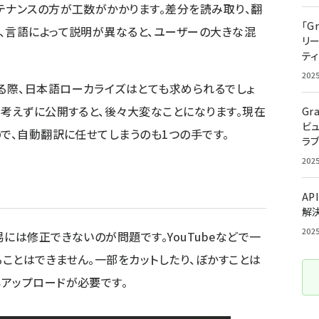
テナンスの方が工数がかかります。差分を読み取り、翻
「G
、言語によって説明が異なると、ユーザーの大きな混
リ
ティ
202
る際、日本語ローカライズはとても求められるでしょ
を考えずに公開すると、後々大変なことになります。現在
Gr
ビ
ので、自動翻訳に任せてしまうのも1つの手です。
ラ
202
AP
解
202
には修正できないのが問題です。YouTubeなどで一
ことはできません。一部をカットしたり、ぼかすことは
アップロードが必要です。