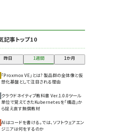
北海道をのんびり旅する
晴山佳須夫のヒント集！
(2047)
drupal (1963)
気記事トップ10
genai (1492)
abc123 (1367)
昨日
1週間
1か月
ai crunch (1363)
「Proxmox VE」とは? 製品群の全体像と仮
想化基盤として注目される理由
クラウドネイティブ教科書 Ver.1.0.0――ツール
単位で覚えてきたKubernetesを「構造」か
ら捉え直す無償教材
AIはコードを書ける。では、ソフトウェアエン
ジニアは何をするのか