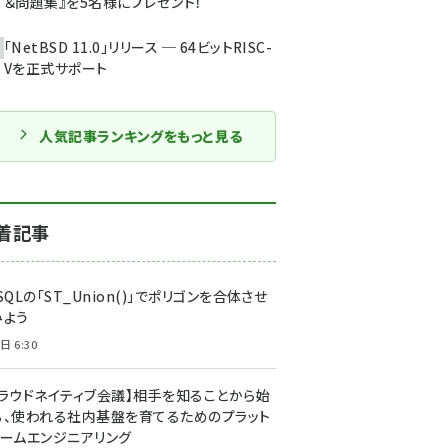
＆問題集』を5名様にプレゼント！
「NetBSD 11.0」リリース ─ 64ビットRISC-
Vを正式サポート
人気記事ランキングをもっと見る
着記事
SQLの「ST_Union()」でポリゴンを合体させ
みよう
日 6:30
クラウドネイティブ会議】相手を知ることから始
る、使われる社内基盤を育てるためのプラット
ォームエンジニアリング