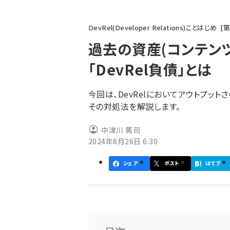
パ
DevRel(Developer Relations)ことはじめ
第
ン
過去の資産(コンテン
く
「DevRel負債」とは
ず
今回は、DevRelにおいてアウトプット
その対処法を解説します。
中津川 篤司
2024年6月26日 6:30
シェア
ポスト
はてブ