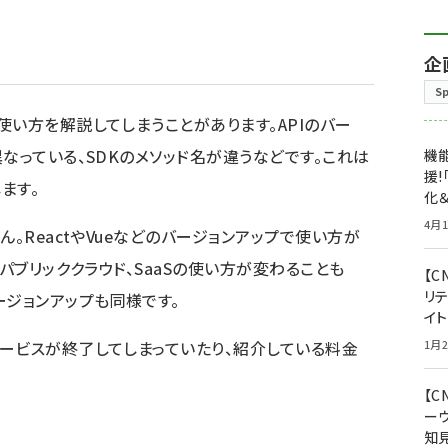
企
S
使い方を解説してしまうことがあります。APIのバー
なっている、SDKのメソッド名が違うなどです。これは
機能
援!
ます。
化＆
4月1
ん。ReactやVueなどのバージョンアップで使い方が
パブリッククラウド、SaaSの使い方が変わることも
【C
リ
ージョンアップも同様です。
イ
1月2
ービスが終了してしまっていたり、紹介している料金
【
ー
知