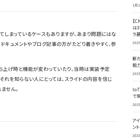
1月1
【C
は3
てしまっているケースもありますが、あまり問題にはな
ラ
202
、ドキュメントやブログ記事の方がたどり着きやすく、参
新
能
ち上げ時と機能が変わっていたり、当時は実装予定
202
。それを知らない人にとっては、スライドの内容を信じ
ません。
Io
で
202
アイ
ン
202