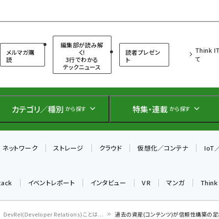
（シンクイット）
編集部が読み解
Think 
メルマガ購
く!
読者プレゼン
て
読
3行でわかる
ト
テックニュース
カテゴリ／種別
特集・連載
から探す
から探す
ネットワーク
ストレージ
クラウド
仮想化／コンテナ
Io
tack
イベントレポート
インタビュー
VR
マンガ
Thin
DevRel(Developer Relations)ことは...
過去の資産(コンテンツ)が信頼性構築の足か