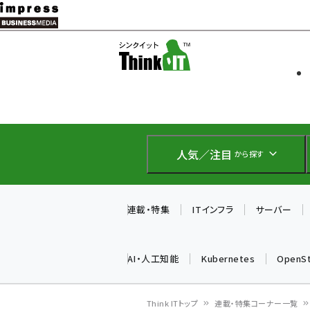
メ
イ
ソフト開発
Think IT
ン
企業IT
コ
製品導入
ン
Web担当者
EC担当者
テ
IoT・AI
ン
DCクラウド
人気／注目
から探す
研究・調査
ツ
エネルギー
に
ドローン
移
連載・特集
ITインフラ
サーバー
教育講座
動
AI・人工知能
Kubernetes
OpenS
Think ITトップ
連載・特集コーナー一覧