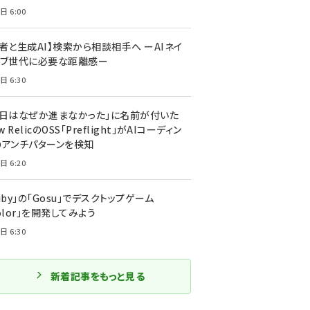
日 6:00
者と生成AI】検索から相談相手へ ーAIネイ
ィブ世代に必要な距離感ー
日 6:30
今日はなぜか進まなかった」に名前が付いた
New RelicのOSS「Preflight」がAIコーディン
のアンチパターンを検知
日 6:20
uby」の「Gosu」でデスクトップゲーム
olor」を開発してみよう
日 6:30
新着記事をもっと見る