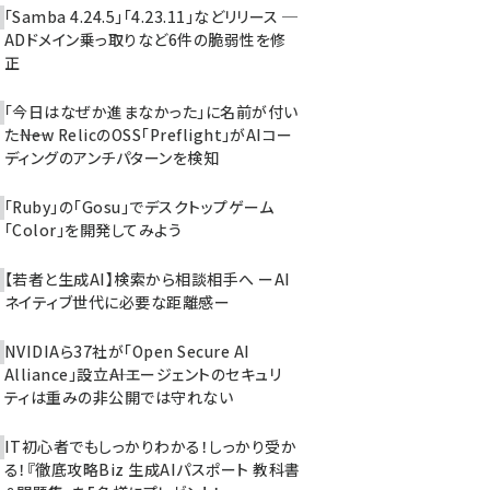
「Samba 4.24.5」「4.23.11」などリリース ─
ADドメイン乗っ取りなど6件の脆弱性を修
正
「今日はなぜか進まなかった」に名前が付い
た――New RelicのOSS「Preflight」がAIコー
ディングのアンチパターンを検知
「Ruby」の「Gosu」でデスクトップゲーム
「Color」を開発してみよう
【若者と生成AI】検索から相談相手へ ーAI
ネイティブ世代に必要な距離感ー
NVIDIAら37社が「Open Secure AI
Alliance」設立――AIエージェントのセキュリ
ティは重みの非公開では守れない
IT初心者でもしっかりわかる！しっかり受か
る！『徹底攻略Biz 生成AIパスポート 教科書