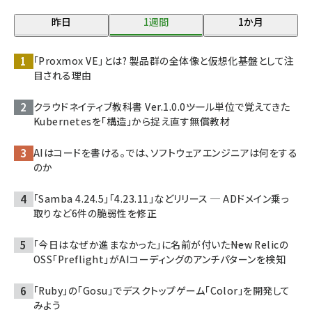
昨日
1週間
1か月
「Proxmox VE」とは? 製品群の全体像と仮想化基盤として注
目される理由
クラウドネイティブ教科書 Ver.1.0.0――ツール単位で覚えてきた
Kubernetesを「構造」から捉え直す無償教材
AIはコードを書ける。では、ソフトウェアエンジニアは何をする
のか
「Samba 4.24.5」「4.23.11」などリリース ─ ADドメイン乗っ
取りなど6件の脆弱性を修正
「今日はなぜか進まなかった」に名前が付いた――New Relicの
OSS「Preflight」がAIコーディングのアンチパターンを検知
「Ruby」の「Gosu」でデスクトップゲーム「Color」を開発して
みよう