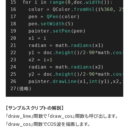
  for i in 
range
(
0
,doc.
width
()):
    color = QColor.
fromHsl
(i%
360
, 
255
    pen = 
QPen
(color)
    pen.
setWidth
(
5
)
    painter.
setPen
(pen)
    x1 = i
    radian = math.
radians
(x1)
    y1 = doc.
height
()/
2
-
90
*math.
cos
(r
    x2 = i+
1
    radian = math.
radians
(x2)
    y2 = doc.
height
()/
2
-
90
*math.
cos
(r
    painter.
drawLine
(x1,
int
(y1),x2,
in
(後略)
【サンプルスクリプトの解説】
「draw_line」関数で「draw_cos」関数も呼び出します。
「draw_cos」関数でCOS波を描画します。