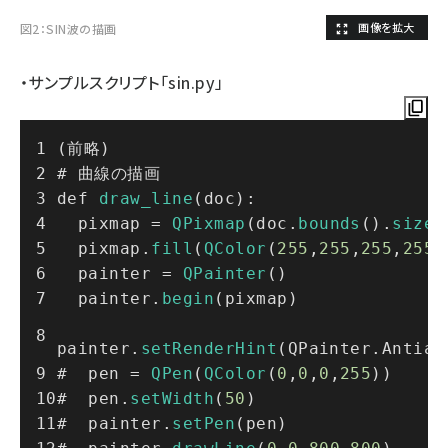
図2：SIN波の描画
・サンプルスクリプト「sin.py」
(前略)
# 曲線の描画
def 
draw_line
(doc):
  pixmap = 
QPixmap
(doc.
bounds
().
size
(
  pixmap.
fill
(
QColor
(
255
,
255
,
255
,
255
)
  painter = 
QPainter
()
  painter.
begin
(pixmap)
painter.
setRenderHint
(QPainter.Antial
#  pen = 
QPen
(
QColor
(
0
,
0
,
0
,
255
))
#  pen.
setWidth
(
50
)
#  painter.
setPen
(pen)