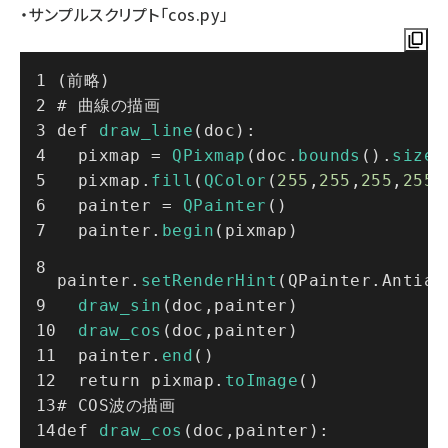
・サンプルスクリプト「cos.py」
(前略)
# 曲線の描画
def 
draw_line
(doc):
  pixmap = 
QPixmap
(doc.
bounds
().
size
(
  pixmap.
fill
(
QColor
(
255
,
255
,
255
,
255
)
  painter = 
QPainter
()
  painter.
begin
(pixmap)
painter.
setRenderHint
(QPainter.Antial
draw_sin
(doc,painter)
draw_cos
(doc,painter)
  painter.
end
()
  return pixmap.
toImage
()
# COS波の描画
def 
draw_cos
(doc,painter):