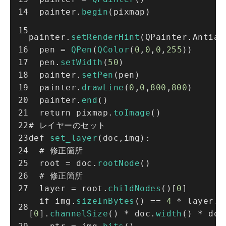
  painter.
begin
(pixmap)
painter.
setRenderHint
(QPainter.Antial
  pen = 
QPen
(
QColor
(
0
,
0
,
0
,
255
))
  pen.
setWidth
(
50
)
  painter.
setPen
(pen)
  painter.
drawLine
(
0
,
0
,
800
,
800
)
  painter.
end
()
  return pixmap.
toImage
()
# レイヤーのセット
def 
set_layer
(doc,img):
  # 修正箇所
  root = doc.
rootNode
()
  # 修正箇所
  layer = root.
childNodes
()[
0
]
  if img.
sizeInBytes
() == 
4
 * layer.
c
[
0
].
channelSize
() * doc.
width
() * doc