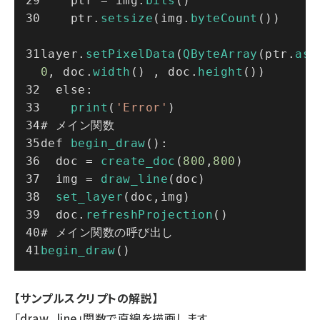
    ptr = img.
bits
()
    ptr.
setsize
(img.
byteCount
())
layer.
setPixelData
(
QByteArray
(ptr.
ass
0
, doc.
width
() , doc.
height
()) 
  else:
print
(
'Error'
)
# メイン関数
def 
begin_draw
():
  doc = 
create_doc
(
800
,
800
)
  img = 
draw_line
(doc)
set_layer
(doc,img)
  doc.
refreshProjection
()
# メイン関数の呼び出し
begin_draw
()
【サンプルスクリプトの解説】
「draw_line」関数で直線を描画します。