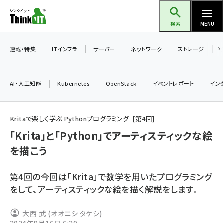
メ
Think IT（シンクイット）
イ
検索
MENU
ン
コ
連載・特集
ITインフラ
サーバー
ネットワーク
ストレージ
ン
テ
AI・人工知能
Kubernetes
OpenStack
イベントレポート
イン
ン
ツ
ai (2480)
に
Kritaで楽しく学ぶ Pythonプログラミング
第
4
回
加藤銘のチーム貢献～仲間と築いた勝利の絆～ (2304)
移
「Krita」と「Python」でアーティスティックな絵
動
を描こう
iot女子会 (2263)
北海道をのんびり旅する晴山佳須夫のヒント集！ (2017)
第4回の今回は「Krita」で数学を用いたプログラミング
drupal (1940)
をして、アーティスティックな絵を描く解説をします。
genai (1473)
大西 武 (オオニシ タケシ)
ai crunch (1347)