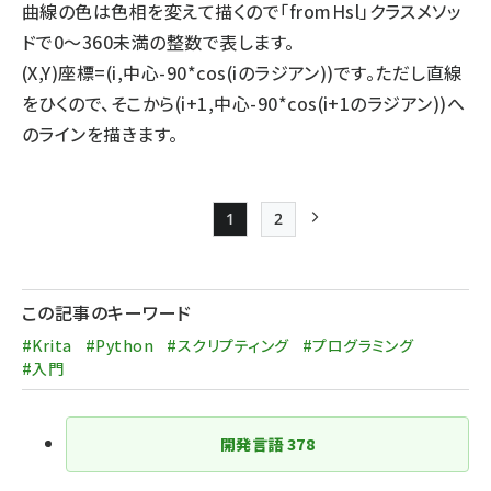
曲線の色は色相を変えて描くので「fromHsl」クラスメソッ
ドで0～360未満の整数で表します。
(X,Y)座標=(i,中心-90*cos(iのラジアン))です。ただし直線
をひくので、そこから(i+1,中心-90*cos(i+1のラジアン))へ
のラインを描きます。
1
2
Page
Page
次ページ
ペー
ジ
この記事のキーワード
送
#Krita
#Python
#スクリプティング
#プログラミング
り
#入門
開発言語
378