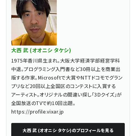
大西 武 (オオニシ タケシ)
1975年香川県生まれ。大阪大学経済学部経営学科
中退。プログラミング入門書など30冊以上を商業出
版する作家。Microsoftで大賞やNTTドコモでグラン
プリなど20回以上全国区のコンテストに入賞する
アーティスト。オリジナルの間違い探し「3Dクイズ」が
全国放送のTVで約10回出題。
https://profile.vixar.jp
大西 武 (オオニシ タケシ)
のプロフィールを見る