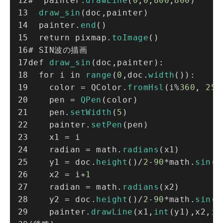
#  painter.
drawLine
(
0
,
0
,
800
,
800
)
draw_sin
(doc,painter)
  painter.
end
()
  return pixmap.
toImage
()
# SIN波の描画
def 
draw_sin
(doc,painter):
  for i in 
range
(
0
,doc.
width
()):
    color = QColor.
fromHsl
(i%
360
, 
255
    pen = 
QPen
(color)
    pen.
setWidth
(
5
)
    painter.
setPen
(pen)
    x1 = i
    radian = math.
radians
(x1)
    y1 = doc.
height
()/
2
-
90
*math.
sin
(r
    x2 = i+
1
    radian = math.
radians
(x2)
    y2 = doc.
height
()/
2
-
90
*math.
sin
(r
    painter.
drawLine
(x1,
int
(y1),x2,
in