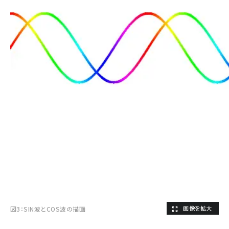
図3：SIN波とCOS波の描画