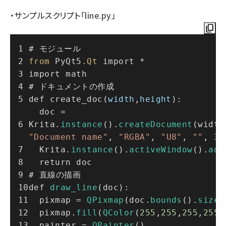
・サンプルスクリプト「line.py」
# モジュール
from
 PyQt5
.Qt
 import *
import math
# ドキュメントの作成
def create_doc(
width
,
height
):
  doc = 
Krita.
instance
().
createDocument
"Document name"
, 
"RGBA"
, 
"U8"
, 
""
, 
30
  Krita.
instance
().
activeWindow
().
add
  return doc
# 直線の描画
def 
draw_line
(doc):
  pixmap = 
QPixmap
(doc.
bounds
().
size
(
  pixmap.
fill
(
QColor
(
255
,
255
,
255
,
255
)
  painter = 
QPainter
()