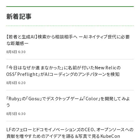
新着記事
【若者と生成AI】検索から相談相手へ ーAIネイティブ世代に必要
な距離感ー
8月6日 6:30
「今日はなぜか進まなかった」に名前が付いた――New Relicの
OSS「Preflight」がAIコーディングのアンチパターンを検知
8月6日 6:20
「Ruby」の「Gosu」でデスクトップゲーム「Color」を開発してみよ
う
8月5日 6:30
LFのフェローとドコモイノベーションズのCEO、オープンソースへの
貢献を増やすためのアイデアを語る＆写真で見るKubeCon