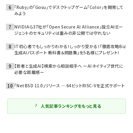
「Ruby」の「Gosu」でデスクトップゲーム「Color」を開発して
みよう
NVIDIAら37社が「Open Secure AI Alliance」設立――AIエー
ジェントのセキュリティは重みの非公開では守れない
IT初心者でもしっかりわかる！しっかり受かる！『徹底攻略Biz
生成AIパスポート 教科書＆問題集』を5名様にプレゼント！
【若者と生成AI】検索から相談相手へ ーAIネイティブ世代に
必要な距離感ー
「NetBSD 11.0」リリース ─ 64ビットRISC-Vを正式サポート
人気記事ランキングをもっと見る