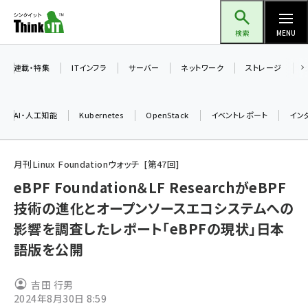
メ
Think IT（シンクイット）
イ
検索
MENU
ン
コ
連載・特集
ITインフラ
サーバー
ネットワーク
ストレージ
ン
テ
AI・人工知能
Kubernetes
OpenStack
イベントレポート
イン
ン
ツ
ai (2493)
に
月刊Linux Foundationウォッチ
第
47
回
加藤銘のチーム貢献～仲間と築いた勝利の絆～ (2314)
移
eBPF Foundation＆LF ResearchがeBPF
動
技術の進化とオープンソースエコシステムへの
iot女子会 (2279)
影響を調査したレポート「eBPFの現状」日本
北海道をのんびり旅する晴山佳須夫のヒント集！ (2034)
語版を公開
drupal (1955)
genai (1483)
吉田 行男
2024年8月30日 8:59
abc123 (1358)