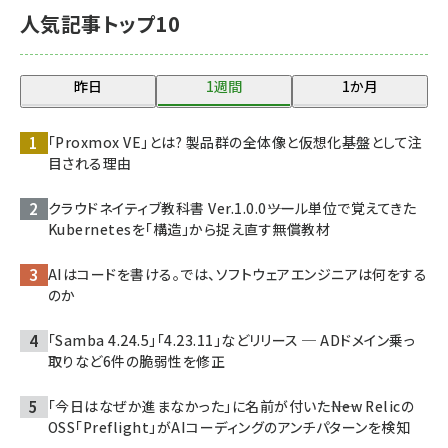
人気記事トップ10
昨日
1週間
1か月
「Proxmox VE」とは? 製品群の全体像と仮想化基盤として注
目される理由
クラウドネイティブ教科書 Ver.1.0.0――ツール単位で覚えてきた
Kubernetesを「構造」から捉え直す無償教材
AIはコードを書ける。では、ソフトウェアエンジニアは何をする
のか
「Samba 4.24.5」「4.23.11」などリリース ─ ADドメイン乗っ
取りなど6件の脆弱性を修正
「今日はなぜか進まなかった」に名前が付いた――New Relicの
OSS「Preflight」がAIコーディングのアンチパターンを検知