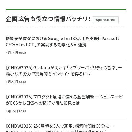
企画広告も役立つ情報バッチリ！
Sponsored
機能安全開発におけるGoogleTestの活用を支援!「Parasoft
C/C++test CT」で実現する効率化＆AI連携
4月14日 6:30
【CNDW2025】Grafanaが明かす「オブザーバビリティの哲学」ー
最小限の労力で実用的なインサイトを得るには
1月23日 6:30
【CNDW2025】プロダクト急増に備える基盤刷新 ーウェルスナビ
がECSからEKSへの移行で得た知見とは
1月15日 6:30
【CNDW2025】250環境を5人で運用、構築時間は30分に ー
KINTOテクノロジーズが語るインフラ基盤組織の作り方