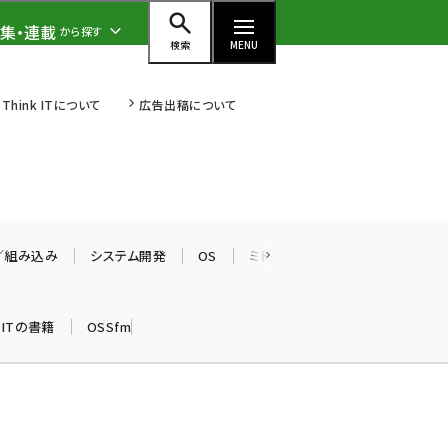
集・連載
から探す
検索
MENU
Think ITについて
広告出稿について
ai (2475)
加藤銘のチーム貢献～仲間と築い
た勝利の絆～ (2297)
T／組み込み
システム開発
OS
ミドルウェア
データベース
iot女子会 (2248)
k ITの書籍
OSSfm
北海道をのんびり旅する晴山佳須
夫のヒント集！ (2008)
drupal (1929)
genai (1468)