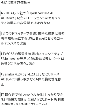
ら捉え直す無償教材
NVIDIAら37社が「Open Secure AI
Alliance」設立――AIエージェントのセキュリ
ティは重みの非公開では守れない
【クラウドネイティブ会議】厳格な統制と開発
者体験を両立する、Wiz Baseにおけるゴー
ルデンパスの実践
LFがOSSの脆弱性協調対応イニシアティブ
「Akrites」を発足、CRA準備状況レポートは
改善どころか悪化、ほか
「Samba 4.24.5」「4.23.11」などリリース ─
ADドメイン乗っ取りなど6件の脆弱性を修
正
IT初心者でもしっかりわかる！しっかり受か
る！『徹底攻略Biz 生成AIパスポート 教科書
＆問題集』を5名様にプレゼント！