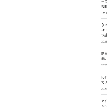
ー
知
1月1
【C
は3
ラ
202
新
能
202
Io
で
202
アイ
ン