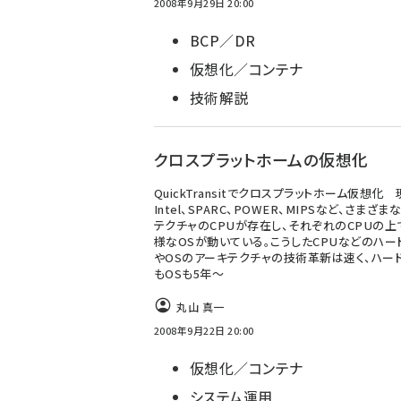
2008年9月29日 20:00
BCP／DR
仮想化／コンテナ
技術解説
クロスプラットホームの仮想化
QuickTransitでクロスプラットホーム仮想化 
Intel、SPARC、POWER、MIPSなど、さまざま
テクチャのCPUが存在し、それぞれのCPUの上
様なOSが動いている。こうしたCPUなどのハー
やOSのアーキテクチャの技術革新は速く、ハー
もOSも5年～
丸山 真一
2008年9月22日 20:00
仮想化／コンテナ
システム運用