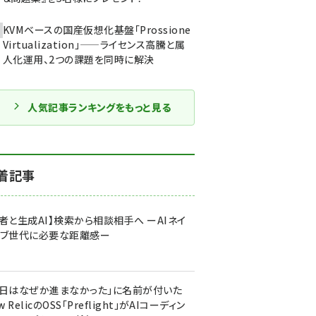
KVMベースの国産仮想化基盤「Prossione
Virtualization」——ライセンス高騰と属
人化運用、2つの課題を同時に解決
人気記事ランキングをもっと見る
着記事
者と生成AI】検索から相談相手へ ーAIネイ
ィブ世代に必要な距離感ー
今日はなぜか進まなかった」に名前が付いた
New RelicのOSS「Preflight」がAIコーディン