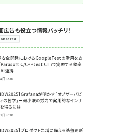
画広告も役立つ情報バッチリ！
ponsored
安全開発におけるGoogleTestの活用を支
「Parasoft C/C++test CT」で実現する効率
AI連携
4日 6:30
NDW2025】Grafanaが明かす「オブザーバビ
ティの哲学」ー最小限の労力で実用的なインサ
トを得るには
3日 6:30
CNDW2025】プロダクト急増に備える基盤刷新