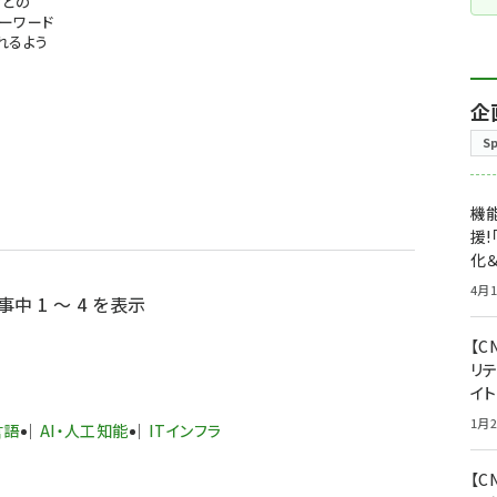
などの
ーワード
れるよう
企
S
機能
援!
化＆
4月1
事中 1 ～ 4 を表示
【C
リ
イ
1月2
言語
AI・人工知能
ITインフラ
【