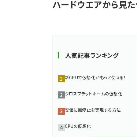
ハードウエアから見
ン
く
ず
人気記事ランキング
新CPUで仮想化がもっと使える！
クロスプラットホームの仮想化
安価に無停止を実現する方法
CPUの仮想化