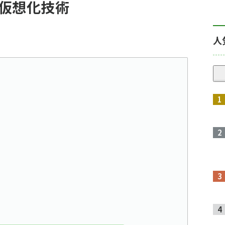
た仮想化技術
人