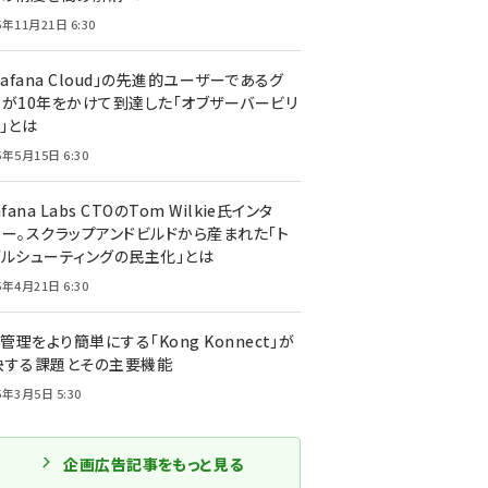
5年11月21日 6:30
rafana Cloud」の先進的ユーザーであるグ
ーが10年をかけて到達した「オブザーバービリ
」とは
5年5月15日 6:30
afana Labs CTOのTom Wilkie氏インタ
ュー。スクラップアンドビルドから産まれた「ト
ブルシューティングの民主化」とは
5年4月21日 6:30
I管理をより簡単にする「Kong Konnect」が
決する課題とその主要機能
5年3月5日 5:30
企画広告記事をもっと見る