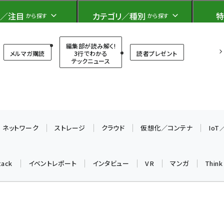
ト）
／注目
カテゴリ／種別
特
から探す
から探す
T（シンクイット）
編集部が読み解く!
メルマガ購読
3行でわかる
読者プレゼント
テックニュース
ネットワーク
ストレージ
クラウド
仮想化／コンテナ
Io
tack
イベントレポート
インタビュー
VR
マンガ
Thin