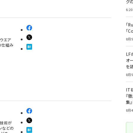
グ
6:20
「R
「C
8月5
ウエア
の仕組み
LF
オ
を語
8月5
I
『徹
集
8月4
化技術が
ンなどの