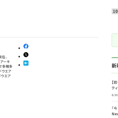
現在、
なアーキ
新
で多種多
ドウエア
ドウエア
【若
テ
6:30
「
――