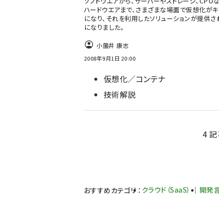
ソフトウエアから、サーバーやストレージ、CPU
ハードウエアまで、さまざまな場面で仮想化がキ
になり、それを利用したソリューションが提供さ
になりました。
小薗井 康志
2008年9月1日 20:00
仮想化／コンテナ
技術解説
4 記
クラウド（SaaS）
開発
おすすめカテゴリ
：