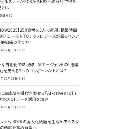
ウェルスナビがECSからEKSへの移行で得た
見とは
5日 6:30
NDW2025】250環境を5人で運用、構築時間
0分に ーKINTOテクノロジーズが語るインフ
基盤組織の作り方
5年12月18日 6:30
たな自動化で熱視線！ AIエージェントの「推論
力」を支える2つのコンポーネントとは？
5年11月28日 6:30
Tに生成AIを掛け合わせる「AI-driven IoT」
現場のIoTデータ活用を加速
5年11月26日 6:30
レット、KDDIの属人化問題を生成AIアシスタ
トの精度を高め解消へ