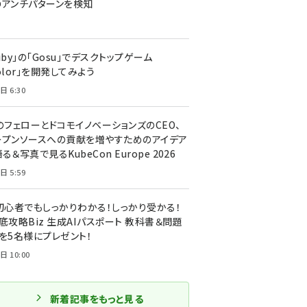
のアンチパターンを検知
uby」の「Gosu」でデスクトップゲーム
olor」を開発してみよう
日 6:30
のフェローとドコモイノベーションズのCEO、
ープンソースへの貢献を増やすためのアイデア
る＆写真で見るKubeCon Europe 2026
日 5:59
T初心者でもしっかりわかる！しっかり受かる！
底攻略Biz 生成AIパスポート 教科書＆問題
』を5名様にプレゼント！
日 10:00
新着記事をもっと見る