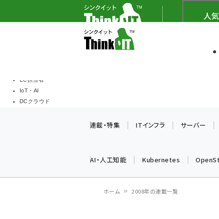
メ
Think IT（シンクイッ
人気
イ
ソフト開発
Think I
ン
企業IT
コ
製品導入
ン
Web担当者
EC担当者
テ
IoT・AI
ン
DCクラウド
研究・調査
ツ
連載・特集
ITインフラ
サーバー
エネルギー
に
ドローン
移
教育講座
AI・人工知能
Kubernetes
OpenS
動
ホーム
2008年の連載一覧
パ