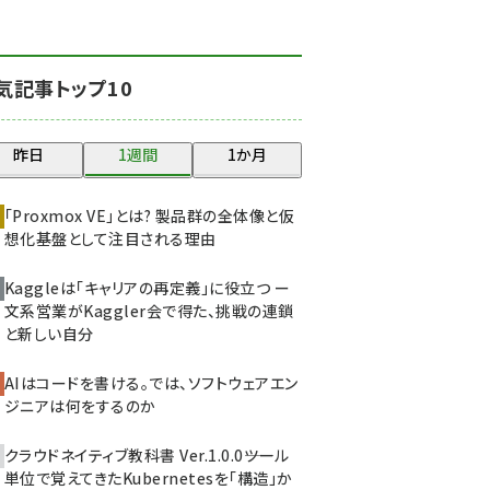
abc123 (1341)
ai crunch (1340)
気記事トップ10
昨日
1週間
1か月
「Proxmox VE」とは? 製品群の全体像と仮
想化基盤として注目される理由
Kaggleは「キャリアの再定義」に役立つ ー
文系営業がKaggler会で得た、挑戦の連鎖
と新しい自分
AIはコードを書ける。では、ソフトウェアエン
ジニアは何をするのか
クラウドネイティブ教科書 Ver.1.0.0――ツール
単位で覚えてきたKubernetesを「構造」か