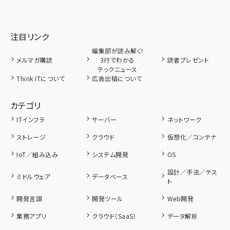
注目リンク
編集部が読み解く!
メルマガ購読
3行でわかる
読者プレゼント
テックニュース
Think ITについて
広告出稿について
カテゴリ
ITインフラ
サーバー
ネットワーク
ストレージ
クラウド
仮想化／コンテナ
IoT／組み込み
システム開発
OS
設計／手法／テス
ミドルウェア
データベース
ト
開発言語
開発ツール
Web開発
業務アプリ
クラウド（SaaS）
データ解析