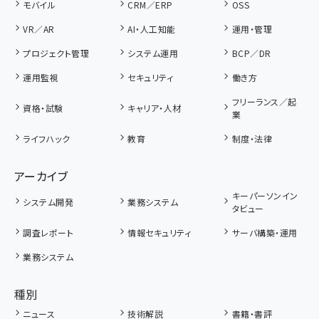
モバイル
CRM／ERP
OSS
VR／AR
AI・人工知能
運用・管理
プロジェクト管理
システム運用
BCP／DR
運用監視
セキュリティ
働き方
フリーランス／起
資格・試験
キャリア・人材
業
ライフハック
教育
制度・法律
アーカイブ
キーパーソンイン
システム開発
業務システム
タビュー
調査レポート
情報セキュリティ
サーバ構築・運用
業務システム
種別
ニュース
技術解説
書籍・書評