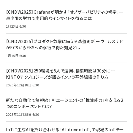
【CNDW2025】Grafanaが明かす「オブザーバビリティの哲学」ー
最小限の労力で実用的なインサイトを得るには
1月23日 6:30
【CNDW2025】プロダクト急増に備える基盤刷新 ーウェルスナビ
がECSからEKSへの移行で得た知見とは
1月15日 6:30
【CNDW2025】250環境を5人で運用、構築時間は30分に ー
KINTOテクノロジーズが語るインフラ基盤組織の作り方
2025年12月18日 6:30
新たな自動化で熱視線！ AIエージェントの「推論能力」を支える2
つのコンポーネントとは？
2025年11月28日 6:30
IoTに生成AIを掛け合わせる「AI-driven IoT」で現場のIoTデー