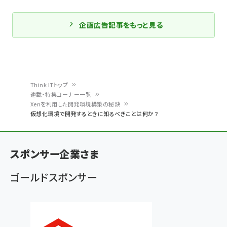
企画広告記事をもっと見る
Think ITトップ
連載・特集コーナー一覧
パ
Xenを利用した開発環境構築の秘訣
仮想化環境で開発するときに知るべきことは何か？
ン
く
ず
スポンサー企業さま
ゴールドスポンサー