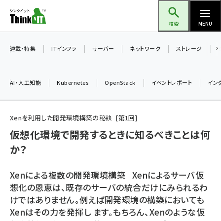
メ
Think IT（シンクイット）
イ
検索
MENU
ン
コ
連載・特集
ITインフラ
サーバー
ネットワーク
ストレージ
ン
テ
AI・人工知能
Kubernetes
OpenStack
イベントレポート
イン
ン
ツ
ai (2470)
に
Xenを利用した開発環境構築の秘訣
第
1
回
加藤銘のチーム貢献～仲間と築いた勝利の絆～ (2287)
移
仮想化環境で開発するときに知るべきことは何
動
か？
iot女子会 (2243)
北海道をのんびり旅する晴山佳須夫のヒント集！ (2000)
Xenによる複数の開発環境構築 Xenによるサーバ仮
drupal (1921)
想化の恩恵は、既存のサーバの統合だけにみられるわ
けではありません。例えば開発環境の構築においても
genai (1464)
Xenはその力を発揮し ます。もちろん、Xenのような仮
ai crunch (1336)