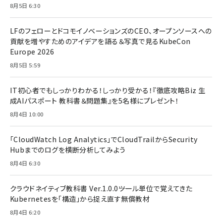
8月5日 6:30
LFのフェローとドコモイノベーションズのCEO、オープンソースへの
貢献を増やすためのアイデアを語る＆写真で見るKubeCon
Europe 2026
8月5日 5:59
IT初心者でもしっかりわかる！しっかり受かる！『徹底攻略Biz 生
成AIパスポート 教科書＆問題集』を5名様にプレゼント！
8月4日 10:00
「CloudWatch Log Analytics」でCloudTrailからSecurity
Hubまでのログを横断分析してみよう
8月4日 6:30
クラウドネイティブ教科書 Ver.1.0.0――ツール単位で覚えてきた
Kubernetesを「構造」から捉え直す無償教材
8月4日 6:20