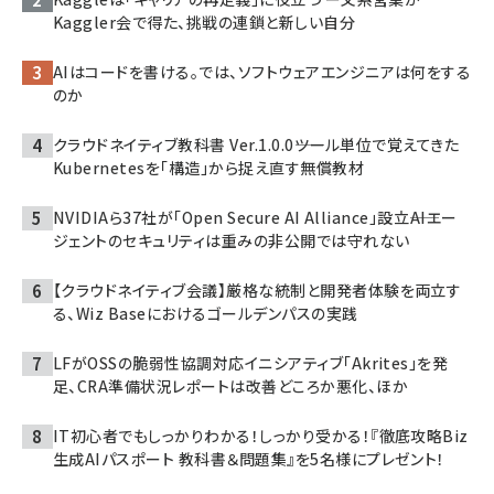
Kaggler会で得た、挑戦の連鎖と新しい自分
AIはコードを書ける。では、ソフトウェアエンジニアは何をする
のか
クラウドネイティブ教科書 Ver.1.0.0――ツール単位で覚えてきた
Kubernetesを「構造」から捉え直す無償教材
NVIDIAら37社が「Open Secure AI Alliance」設立――AIエー
ジェントのセキュリティは重みの非公開では守れない
【クラウドネイティブ会議】厳格な統制と開発者体験を両立す
る、Wiz Baseにおけるゴールデンパスの実践
LFがOSSの脆弱性協調対応イニシアティブ「Akrites」を発
足、CRA準備状況レポートは改善どころか悪化、ほか
IT初心者でもしっかりわかる！しっかり受かる！『徹底攻略Biz
生成AIパスポート 教科書＆問題集』を5名様にプレゼント！