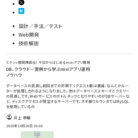
設計／手法／テスト
Web開発
技術解説
ミクシィ開発陣直伝！ 今日からはじめるmixiアプリ開発
DB、クラウド－実例から学ぶmixiアプリ運用
ノウハウ
データベースの見直し前回までの対策でリクエスト数は激減、なんとかルー
ターが処理しきれるようになりました。次はデータベーススキーマとクエリー
の見直しです。WebサービスのボトルネックとなりやすいのがDBサーバーな
ど、ディスクアクセスが発生するサーバーです。ネギ振りカウンタではMySQL
を使用しているの
井上 恭輔
2010年10月20日 20:00