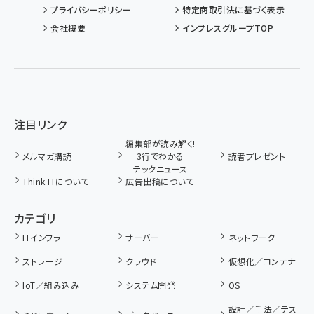
プライバシーポリシー
特定商取引法に基づく表示
会社概要
インプレスグループTOP
注目リンク
編集部が読み解く!
メルマガ購読
3行でわかる
読者プレゼント
テックニュース
Think ITについて
広告出稿について
カテゴリ
ITインフラ
サーバー
ネットワーク
ストレージ
クラウド
仮想化／コンテナ
IoT／組み込み
システム開発
OS
設計／手法／テス