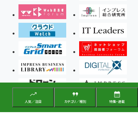
人気／注目
カテゴリ／種別
特集・連載
Copyright ©2026 Impress Corporation, An impress Group Company. All rights
reserved.