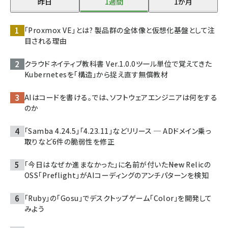
昨日
1週間
1か月
「Proxmox VE」とは? 製品群の全体像と仮想化基盤として注
目される理由
クラウドネイティブ教科書 Ver.1.0.0――ツール単位で覚えてきた
Kubernetesを「構造」から捉え直す無償教材
AIはコードを書ける。では、ソフトウェアエンジニアは何をする
のか
「Samba 4.24.5」「4.23.11」などリリース ─ ADドメイン乗っ
取りなど6件の脆弱性を修正
「今日はなぜか進まなかった」に名前が付いた――New Relicの
OSS「Preflight」がAIコーディングのアンチパターンを検知
「Ruby」の「Gosu」でデスクトップゲーム「Color」を開発して
みよう