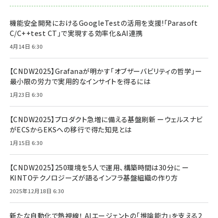
機能安全開発におけるGoogleTestの活用を支援!「Parasoft
C/C++test CT」で実現する効率化＆AI連携
4月14日 6:30
【CNDW2025】Grafanaが明かす「オブザーバビリティの哲学」ー
最小限の労力で実用的なインサイトを得るには
1月23日 6:30
【CNDW2025】プロダクト急増に備える基盤刷新 ーウェルスナビ
がECSからEKSへの移行で得た知見とは
1月15日 6:30
【CNDW2025】250環境を5人で運用、構築時間は30分に ー
KINTOテクノロジーズが語るインフラ基盤組織の作り方
2025年12月18日 6:30
新たな自動化で熱視線！ AIエージェントの「推論能力」を支える2