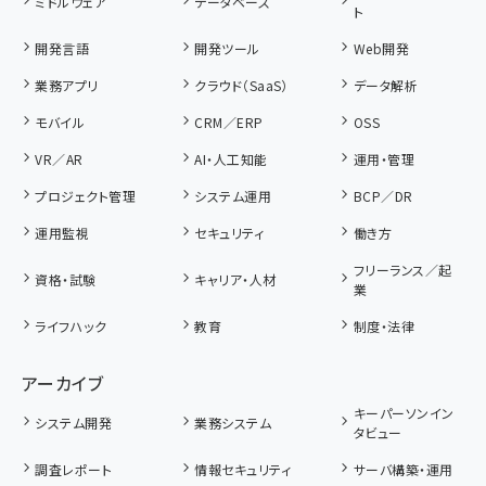
ミドルウェア
データベース
ト
開発言語
開発ツール
Web開発
業務アプリ
クラウド（SaaS）
データ解析
モバイル
CRM／ERP
OSS
VR／AR
AI・人工知能
運用・管理
プロジェクト管理
システム運用
BCP／DR
運用監視
セキュリティ
働き方
フリーランス／起
資格・試験
キャリア・人材
業
ライフハック
教育
制度・法律
アーカイブ
キーパーソンイン
システム開発
業務システム
タビュー
調査レポート
情報セキュリティ
サーバ構築・運用