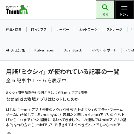
メ
Think IT（シンクイット）
イ
検索
MENU
ン
コ
連載・特集
ITインフラ
サーバー
ネットワーク
ストレージ
ン
テ
AI・人工知能
Kubernetes
OpenStack
イベントレポート
イン
ン
ツ
ai (2493)
用語「ミクシィ」 が使われている記事の一覧
に
加藤銘のチーム貢献～仲間と築いた勝利の絆～ (2314)
移
全 6 記事中 1 ～ 6 を表示中
動
iot女子会 (2279)
ミクシィ開発陣直伝！ 今日からはじめるmixiアプリ開発
なぜmixiの牧場アプリはヒットしたのか
北海道をのんびり旅する晴山佳須夫のヒント集！ (2034)
はじめに―mixiアプリ開発のノウハウ株式会社ミクシィのプラットフォーム
drupal (1955)
チームに所属している、mainyaこと森和之と申します。mixiアプリの立ち上
げからこれまでずっと開発に携わってきました。この連載ではmixiアプリの基
genai (1483)
本的な作り方から、mixiアプリで押さえておくべき点と、どうしたらmixiア
abc123 (1358)