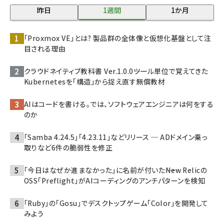
昨日
1週間
1か月
「Proxmox VE」とは? 製品群の全体像と仮想化基盤として注
目される理由
クラウドネイティブ教科書 Ver.1.0.0――ツール単位で覚えてきた
Kubernetesを「構造」から捉え直す無償教材
AIはコードを書ける。では、ソフトウェアエンジニアは何をする
のか
「Samba 4.24.5」「4.23.11」などリリース ─ ADドメイン乗っ
取りなど6件の脆弱性を修正
「今日はなぜか進まなかった」に名前が付いた――New Relicの
OSS「Preflight」がAIコーディングのアンチパターンを検知
「Ruby」の「Gosu」でデスクトップゲーム「Color」を開発して
みよう