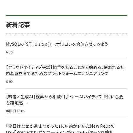
新着記事
MySQLの「ST_Union()」でポリゴンを合体させてみよう
6:30
【クラウドネイティブ会議】相手を知ることから始める、使われる社
内基盤を育てるためのプラットフォームエンジニアリング
6:00
【若者と生成AI】検索から相談相手へ ーAIネイティブ世代に必要
な距離感ー
8月6日 6:30
「今日はなぜか進まなかった」に名前が付いた――New Relicの
OSS「Preflight」がAIコーディングのアンチパターンを検知