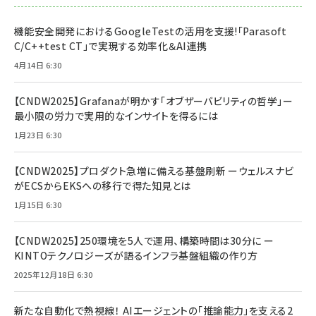
機能安全開発におけるGoogleTestの活用を支援!「Parasoft
C/C++test CT」で実現する効率化＆AI連携
4月14日 6:30
【CNDW2025】Grafanaが明かす「オブザーバビリティの哲学」ー
最小限の労力で実用的なインサイトを得るには
1月23日 6:30
【CNDW2025】プロダクト急増に備える基盤刷新 ーウェルスナビ
がECSからEKSへの移行で得た知見とは
1月15日 6:30
【CNDW2025】250環境を5人で運用、構築時間は30分に ー
KINTOテクノロジーズが語るインフラ基盤組織の作り方
2025年12月18日 6:30
新たな自動化で熱視線！ AIエージェントの「推論能力」を支える2