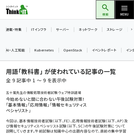
メ
Think IT（シンクイット）
イ
検索
MENU
ン
コ
連載・特集
ITインフラ
サーバー
ネットワーク
ストレージ
ン
テ
AI・人工知能
Kubernetes
OpenStack
イベントレポート
イン
ン
ツ
ai (2486)
用語「教科書」 が使われている記事の一覧
に
加藤銘のチーム貢献～仲間と築いた勝利の絆～ (2308)
移
全 9 記事中 1 ～ 9 を表示中
動
iot女子会 (2273)
五十嵐先生の情報処理技術者試験 ウェブ特訓道場
今始めないと間に合わない午後試験対策！
北海道をのんびり旅する晴山佳須夫のヒント集！ (2025)
「基本情報」「応用情報」「情報セキュリティス
ペシャリスト」
drupal (1947)
今回は、基本情報技術者試験（以下、FE）、応用情報技術者試験（以下、AP）及
genai (1477)
び情報セキュリティスペシャリスト試験（以下、SC）の午後試験対策について
説明していきます。午前試験は知識中心の出題内容なので、直前の集中学習
abc123 (1352)