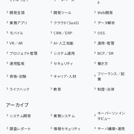
ト
開発言語
開発ツール
Web開発
業務アプリ
クラウド（SaaS）
データ解析
モバイル
CRM／ERP
OSS
VR／AR
AI・人工知能
運用・管理
プロジェクト管理
システム運用
BCP／DR
運用監視
セキュリティ
働き方
フリーランス／起
資格・試験
キャリア・人材
業
ライフハック
教育
制度・法律
アーカイブ
キーパーソンイン
システム開発
業務システム
タビュー
調査レポート
情報セキュリティ
サーバ構築・運用