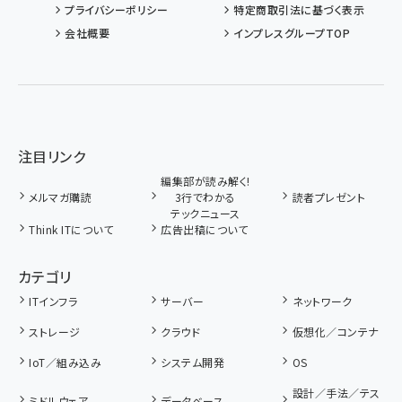
プライバシーポリシー
特定商取引法に基づく表示
会社概要
インプレスグループTOP
注目リンク
編集部が読み解く!
メルマガ購読
3行でわかる
読者プレゼント
テックニュース
Think ITについて
広告出稿について
カテゴリ
ITインフラ
サーバー
ネットワーク
ストレージ
クラウド
仮想化／コンテナ
IoT／組み込み
システム開発
OS
設計／手法／テス
ミドルウェア
データベース