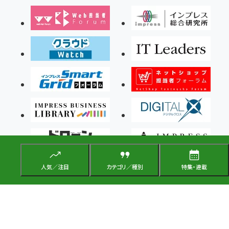
人気／注目
カテゴリ／種別
特集・連載
Copyright ©2026 Impress Corporation, An impress Group Company. All rights
reserved.