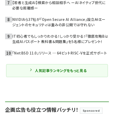
【若者と生成AI】検索から相談相手へ ーAIネイティブ世代に
必要な距離感ー
NVIDIAら37社が「Open Secure AI Alliance」設立――AIエー
ジェントのセキュリティは重みの非公開では守れない
IT初心者でもしっかりわかる！しっかり受かる！『徹底攻略Biz
生成AIパスポート 教科書＆問題集』を5名様にプレゼント！
「NetBSD 11.0」リリース ─ 64ビットRISC-Vを正式サポート
人気記事ランキングをもっと見る
企画広告も役立つ情報バッチリ！
Sponsored