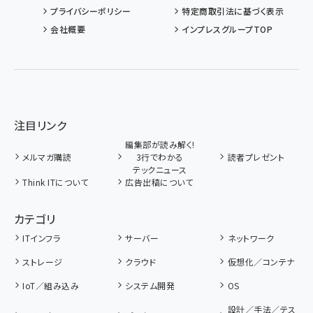
プライバシーポリシー
特定商取引法に基づく表示
会社概要
インプレスグループTOP
注目リンク
編集部が読み解く!
メルマガ購読
3行でわかる
読者プレゼント
テックニュース
Think ITについて
広告出稿について
カテゴリ
ITインフラ
サーバー
ネットワーク
ストレージ
クラウド
仮想化／コンテナ
IoT／組み込み
システム開発
OS
設計／手法／テス