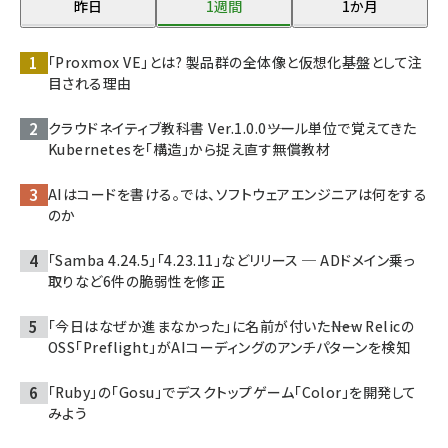
昨日
1週間
1か月
「Proxmox VE」とは? 製品群の全体像と仮想化基盤として注
目される理由
クラウドネイティブ教科書 Ver.1.0.0――ツール単位で覚えてきた
Kubernetesを「構造」から捉え直す無償教材
AIはコードを書ける。では、ソフトウェアエンジニアは何をする
のか
「Samba 4.24.5」「4.23.11」などリリース ─ ADドメイン乗っ
取りなど6件の脆弱性を修正
「今日はなぜか進まなかった」に名前が付いた――New Relicの
OSS「Preflight」がAIコーディングのアンチパターンを検知
「Ruby」の「Gosu」でデスクトップゲーム「Color」を開発して
みよう