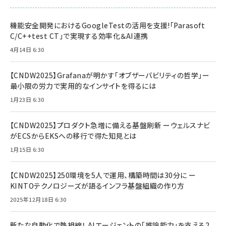
機能安全開発におけるGoogleTestの活用を支援!「Parasoft
C/C++test CT」で実現する効率化＆AI連携
4月14日 6:30
【CNDW2025】Grafanaが明かす「オブザーバビリティの哲学」ー
最小限の労力で実用的なインサイトを得るには
1月23日 6:30
【CNDW2025】プロダクト急増に備える基盤刷新 ーウェルスナビ
がECSからEKSへの移行で得た知見とは
1月15日 6:30
【CNDW2025】250環境を5人で運用、構築時間は30分に ー
KINTOテクノロジーズが語るインフラ基盤組織の作り方
2025年12月18日 6:30
新たな自動化で熱視線！ AIエージェントの「推論能力」を支える2