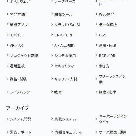
ミドルウェア
データベース
ト
開発言語
開発ツール
Web開発
業務アプリ
クラウド（SaaS）
データ解析
モバイル
CRM／ERP
OSS
VR／AR
AI・人工知能
運用・管理
プロジェクト管理
システム運用
BCP／DR
運用監視
セキュリティ
働き方
フリーランス／起
資格・試験
キャリア・人材
業
ライフハック
教育
制度・法律
アーカイブ
キーパーソンイン
システム開発
業務システム
タビュー
調査レポート
情報セキュリティ
サーバ構築・運用