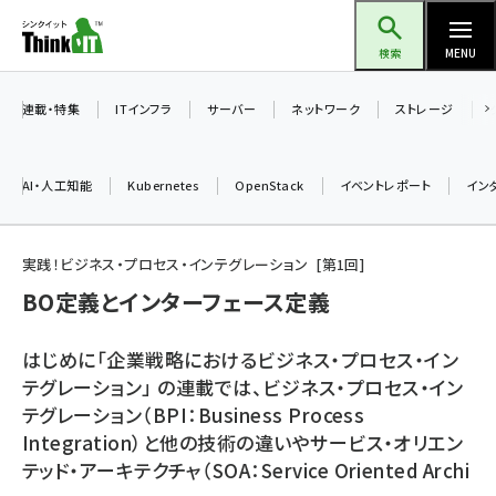
メ
Think IT（シンクイット）
イ
検索
MENU
ン
コ
連載・特集
ITインフラ
サーバー
ネットワーク
ストレージ
ン
テ
AI・人工知能
Kubernetes
OpenStack
イベントレポート
イン
ン
ツ
ai (2493)
に
実践！ビジネス・プロセス・インテグレーション
第
1
回
加藤銘のチーム貢献～仲間と築いた勝利の絆～ (2314)
移
BO定義とインターフェース定義
動
iot女子会 (2279)
はじめに「企業戦略におけるビジネス・プロセス・イン
北海道をのんびり旅する晴山佳須夫のヒント集！ (2034)
テグレーション」 の連載では、ビジネス・プロセス・イン
テグレーション（BPI：Business Process
drupal (1955)
Integration）と他の技術の違いやサービス・オリエン
genai (1483)
テッド・アーキテクチャ（SOA：Service Oriented Archi
abc123 (1358)