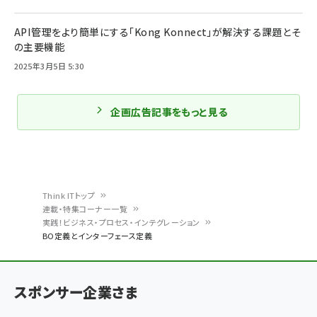
API管理をより簡単にする「Kong Konnect」が解決する課題とそ
の主要機能
2025年3月5日 5:30
企画広告記事をもっと見る
Think ITトップ
連載・特集コーナー一覧
パ
実践！ビジネス・プロセス・インテグレーション
BO定義とインターフェース定義
ン
く
ず
スポンサー企業さま