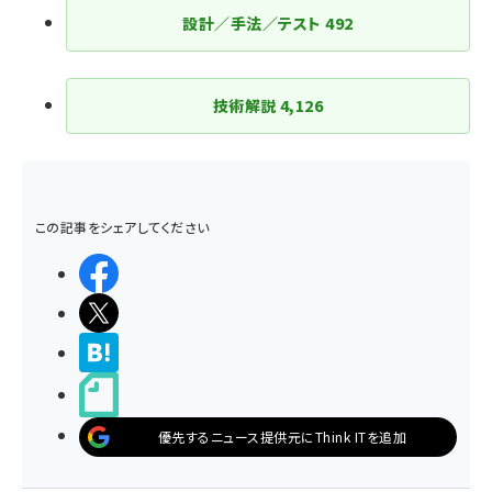
ジ
設計／手法／テスト
492
送
り
技術解説
4,126
この記事をシェアしてください
シェアする
ポストする
>ブクマする
noteで書く
優先するニュース提供元にThink ITを追加