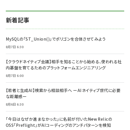
新着記事
MySQLの「ST_Union()」でポリゴンを合体させてみよう
8月7日 6:30
【クラウドネイティブ会議】相手を知ることから始める、使われる社
内基盤を育てるためのプラットフォームエンジニアリング
8月7日 6:00
【若者と生成AI】検索から相談相手へ ーAIネイティブ世代に必要
な距離感ー
8月6日 6:30
「今日はなぜか進まなかった」に名前が付いた――New Relicの
OSS「Preflight」がAIコーディングのアンチパターンを検知