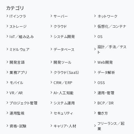
カテゴリ
ITインフラ
サーバー
ネットワーク
ストレージ
クラウド
仮想化／コンテナ
IoT／組み込み
システム開発
OS
設計／手法／テス
ミドルウェア
データベース
ト
開発言語
開発ツール
Web開発
業務アプリ
クラウド（SaaS）
データ解析
モバイル
CRM／ERP
OSS
VR／AR
AI・人工知能
運用・管理
プロジェクト管理
システム運用
BCP／DR
運用監視
セキュリティ
働き方
フリーランス／起
資格・試験
キャリア・人材
業