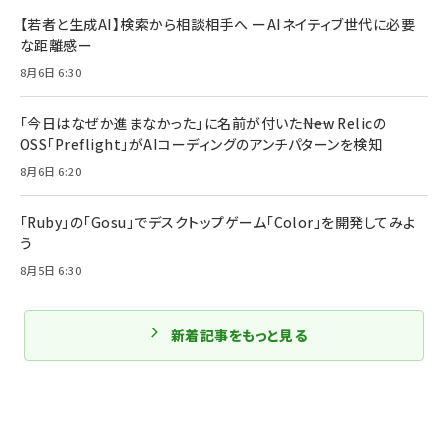
【若者と生成AI】検索から相談相手へ ーAIネイティブ世代に必要
な距離感ー
8月6日 6:30
「今日はなぜか進まなかった」に名前が付いた――New Relicの
OSS「Preflight」がAIコーディングのアンチパターンを検知
8月6日 6:20
「Ruby」の「Gosu」でデスクトップゲーム「Color」を開発してみよ
う
8月5日 6:30
新着記事をもっと見る