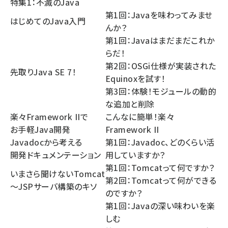
特集1：不滅のJava
第1回：Javaを味わってみませ
はじめてのJava入門
んか？
第1回：Javaはまだまだこれか
らだ！
第2回：OSGi仕様が実装された
先取りJava SE 7！
Equinoxを試す！
第3回：体験！モジュールの動的
な追加と削除
楽々Framework IIで
こんなに簡単！楽々
お手軽Java開発
Framework II
Javadocから考える
第1回：Javadoc、どのくらい活
開発ドキュメンテーション
用していますか？
第1回：Tomcatって何ですか？
いまさら聞けないTomcat
第2回：Tomcatって何ができる
〜JSPサーバ構築のキソ
のですか？
第1回：Javaの深い味わいを楽
しむ