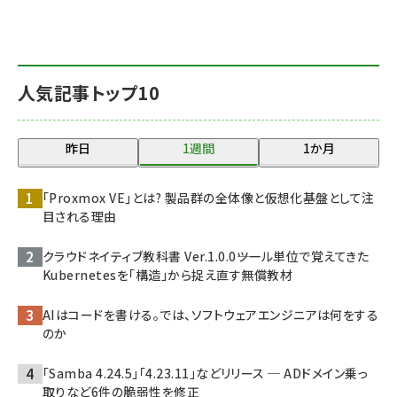
人気記事トップ10
昨日
1週間
1か月
「Proxmox VE」とは? 製品群の全体像と仮想化基盤として注
目される理由
クラウドネイティブ教科書 Ver.1.0.0――ツール単位で覚えてきた
Kubernetesを「構造」から捉え直す無償教材
AIはコードを書ける。では、ソフトウェアエンジニアは何をする
のか
「Samba 4.24.5」「4.23.11」などリリース ─ ADドメイン乗っ
取りなど6件の脆弱性を修正