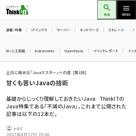
メ
Think IT（シンクイット）
イ
検索
MENU
ン
コ
連載・特集
ITインフラ
サーバー
ネットワーク
ストレージ
ン
テ
AI・人工知能
Kubernetes
OpenStack
イベントレポート
イン
ン
ツ
ai (2504)
に
土日に極める「Javaマスター」への道
第
1
回
加藤銘のチーム貢献～仲間と築いた勝利の絆～ (2325)
移
甘くも苦いJavaの技術
動
iot女子会 (2290)
基礎からじっくり理解しておきたいJava ThinkITの
北海道をのんびり旅する晴山佳須夫のヒント集！ (2047)
Java特集である「不滅のJava」。これまで公開された
記事は以下の12本だ。
drupal (1963)
genai (1492)
edit
2007年8月17日 20:00
abc123 (1367)