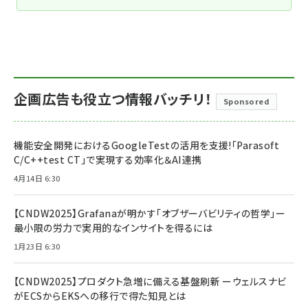
企画広告も役立つ情報バッチリ！
Sponsored
機能安全開発におけるGoogleTestの活用を支援!「Parasoft
C/C++test CT」で実現する効率化＆AI連携
4月14日 6:30
【CNDW2025】Grafanaが明かす「オブザーバビリティの哲学」ー
最小限の労力で実用的なインサイトを得るには
1月23日 6:30
【CNDW2025】プロダクト急増に備える基盤刷新 ーウェルスナビ
がECSからEKSへの移行で得た知見とは