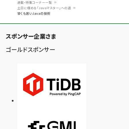
連載・特集コーナー一覧
パ
土日に極める「Javaマスター」への道
甘くも苦いJavaの技術
ン
く
ず
スポンサー企業さま
ゴールドスポンサー