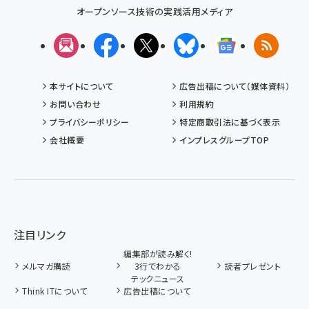
オープンソース技術の実践活用メディア
メルマガ
Facebook
X(エックス)
Bluesky
Googleニュ
RSS
本サイトについて
広告出稿について（媒体資料）
お問い合わせ
利用規約
プライバシーポリシー
特定商取引法に基づく表示
会社概要
インプレスグループTOP
注目リンク
編集部が読み解く!
メルマガ購読
3行でわかる
読者プレゼント
テックニュース
Think ITについて
広告出稿について