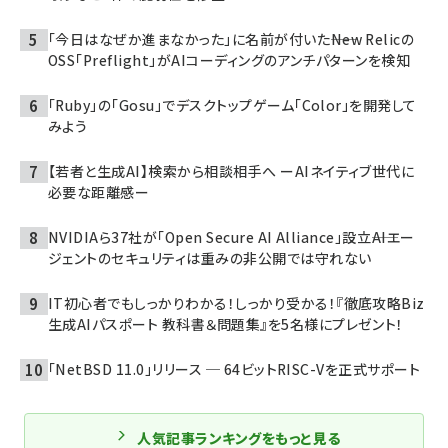
「今日はなぜか進まなかった」に名前が付いた――New Relicの
OSS「Preflight」がAIコーディングのアンチパターンを検知
「Ruby」の「Gosu」でデスクトップゲーム「Color」を開発して
みよう
【若者と生成AI】検索から相談相手へ ーAIネイティブ世代に
必要な距離感ー
NVIDIAら37社が「Open Secure AI Alliance」設立――AIエー
ジェントのセキュリティは重みの非公開では守れない
IT初心者でもしっかりわかる！しっかり受かる！『徹底攻略Biz
生成AIパスポート 教科書＆問題集』を5名様にプレゼント！
「NetBSD 11.0」リリース ─ 64ビットRISC-Vを正式サポート
人気記事ランキングをもっと見る