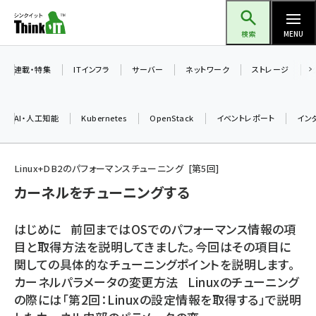
メ
Think IT（シンクイット）
イ
検索
MENU
ン
コ
連載・特集
ITインフラ
サーバー
ネットワーク
ストレージ
ン
テ
AI・人工知能
Kubernetes
OpenStack
イベントレポート
イン
ン
ツ
ai (2486)
に
Linux+DB2のパフォーマンスチューニング
第
5
回
加藤銘のチーム貢献～仲間と築いた勝利の絆～ (2308)
移
カーネルをチューニングする
動
iot女子会 (2273)
はじめに 前回まではOSでのパフォーマンス情報の項
北海道をのんびり旅する晴山佳須夫のヒント集！ (2025)
目と取得方法を説明してきました。今回はその項目に
関しての具体的なチューニングポイントを説明します。
drupal (1947)
カーネルパラメータの変更方法 Linuxのチューニング
genai (1477)
の際には「第2回：Linuxの設定情報を取得する」で説明
abc123 (1352)