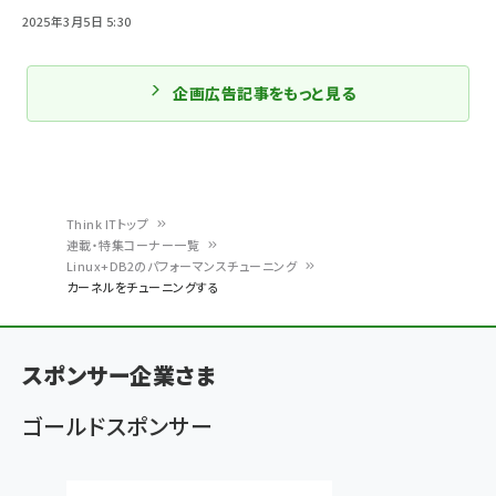
2025年3月5日 5:30
企画広告記事をもっと見る
Think ITトップ
連載・特集コーナー一覧
パ
Linux+DB2のパフォーマンスチューニング
カーネルをチューニングする
ン
く
ず
スポンサー企業さま
ゴールドスポンサー