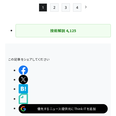
1
2
3
4
Page
Page
Page
Page
次ページ
ペー
ジ
技術解説
4,125
送
り
この記事をシェアしてください
シェアする
ポストする
>ブクマする
noteで書く
優先するニュース提供元にThink ITを追加