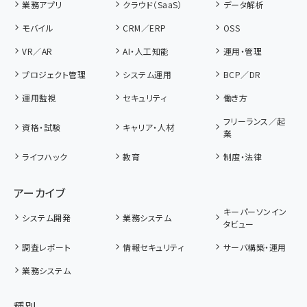
業務アプリ
クラウド（SaaS）
データ解析
モバイル
CRM／ERP
OSS
VR／AR
AI・人工知能
運用・管理
プロジェクト管理
システム運用
BCP／DR
運用監視
セキュリティ
働き方
フリーランス／起
資格・試験
キャリア・人材
業
ライフハック
教育
制度・法律
アーカイブ
キーパーソンイン
システム開発
業務システム
タビュー
調査レポート
情報セキュリティ
サーバ構築・運用
業務システム
種別