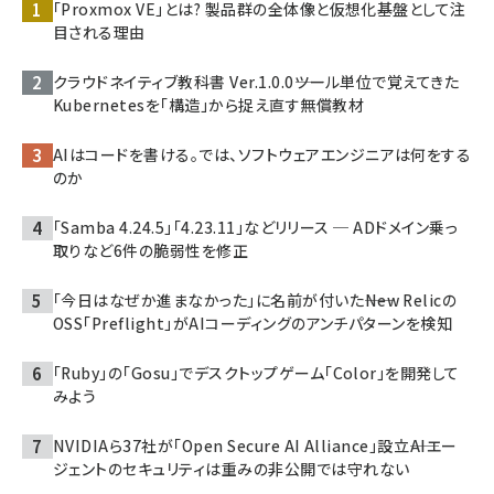
「Proxmox VE」とは? 製品群の全体像と仮想化基盤として注
目される理由
クラウドネイティブ教科書 Ver.1.0.0――ツール単位で覚えてきた
Kubernetesを「構造」から捉え直す無償教材
AIはコードを書ける。では、ソフトウェアエンジニアは何をする
のか
「Samba 4.24.5」「4.23.11」などリリース ─ ADドメイン乗っ
取りなど6件の脆弱性を修正
「今日はなぜか進まなかった」に名前が付いた――New Relicの
OSS「Preflight」がAIコーディングのアンチパターンを検知
「Ruby」の「Gosu」でデスクトップゲーム「Color」を開発して
みよう
NVIDIAら37社が「Open Secure AI Alliance」設立――AIエー
ジェントのセキュリティは重みの非公開では守れない