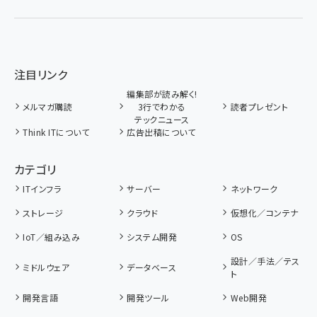
注目リンク
編集部が読み解く!
メルマガ購読
3行でわかる
読者プレゼント
テックニュース
Think ITについて
広告出稿について
カテゴリ
ITインフラ
サーバー
ネットワーク
ストレージ
クラウド
仮想化／コンテナ
IoT／組み込み
システム開発
OS
設計／手法／テス
ミドルウェア
データベース
ト
開発言語
開発ツール
Web開発