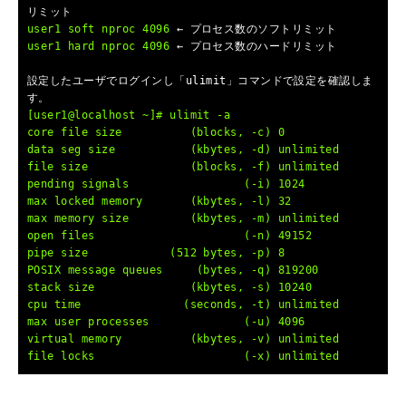
リミット
user1 soft nproc 4096
← プロセス数のソフトリミット
user1 hard nproc 4096
← プロセス数のハードリミット
設定したユーザでログインし「ulimit」コマンドで設定を確認しま
す。
[user1@localhost ~]# ulimit -a
core file size (blocks, -c) 0
data seg size (kbytes, -d) unlimited
file size (blocks, -f) unlimited
pending signals (-i) 1024
max locked memory (kbytes, -l) 32
max memory size (kbytes, -m) unlimited
open files (-n) 49152
pipe size (512 bytes, -p) 8
POSIX message queues (bytes, -q) 819200
stack size (kbytes, -s) 10240
cpu time (seconds, -t) unlimited
max user processes (-u) 4096
virtual memory (kbytes, -v) unlimited
file locks (-x) unlimited