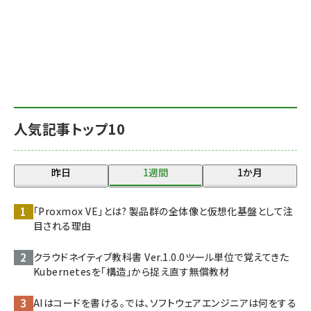
人気記事トップ10
昨日
1週間
1か月
「Proxmox VE」とは? 製品群の全体像と仮想化基盤として注
目される理由
クラウドネイティブ教科書 Ver.1.0.0――ツール単位で覚えてきた
Kubernetesを「構造」から捉え直す無償教材
AIはコードを書ける。では、ソフトウェアエンジニアは何をする