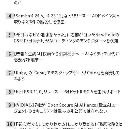
のか
「Samba 4.24.5」「4.23.11」などリリース ─ ADドメイン乗っ
取りなど6件の脆弱性を修正
「今日はなぜか進まなかった」に名前が付いた――New Relicの
OSS「Preflight」がAIコーディングのアンチパターンを検知
【若者と生成AI】検索から相談相手へ ーAIネイティブ世代に
必要な距離感ー
「Ruby」の「Gosu」でデスクトップゲーム「Color」を開発して
みよう
「NetBSD 11.0」リリース ─ 64ビットRISC-Vを正式サポート
NVIDIAら37社が「Open Secure AI Alliance」設立――AIエー
ジェントのセキュリティは重みの非公開では守れない
IT初心者でもしっかりわかる！しっかり受かる！『徹底攻略Biz