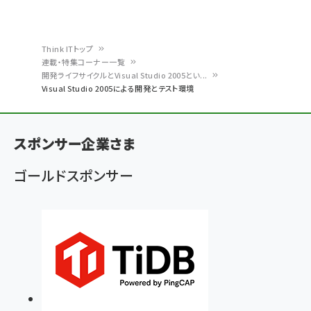
Think ITトップ
連載・特集コーナー一覧
パ
開発ライフサイクルとVisual Studio 2005とい...
Visual Studio 2005による開発とテスト環境
ン
く
ず
スポンサー企業さま
ゴールドスポンサー