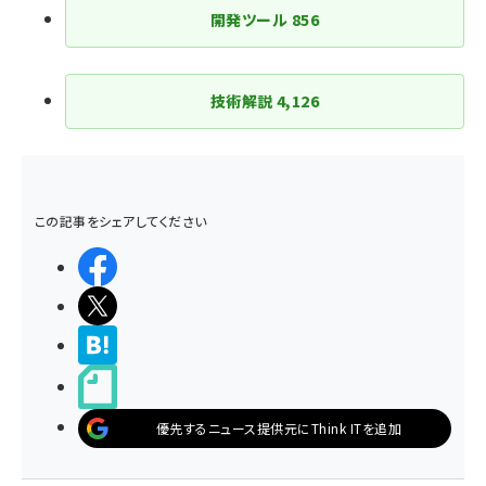
ジ
開発ツール
856
送
り
技術解説
4,126
この記事をシェアしてください
シェアする
ポストする
>ブクマする
noteで書く
優先するニュース提供元にThink ITを追加