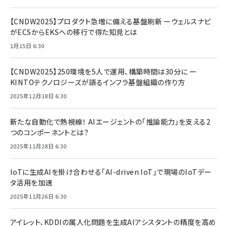
【CNDW2025】プロダクト急増に備える基盤刷新 ーウェルスナビ
がECSからEKSへの移行で得た知見とは
1月15日 6:30
【CNDW2025】250環境を5人で運用、構築時間は30分に ー
KINTOテクノロジーズが語るインフラ基盤組織の作り方
2025年12月18日 6:30
新たな自動化で熱視線！ AIエージェントの「推論能力」を支える2
つのコンポーネントとは？
2025年11月28日 6:30
IoTに生成AIを掛け合わせる「AI-driven IoT」で現場のIoTデー
タ活用を加速
2025年11月26日 6:30
アイレット、KDDIの属人化問題を生成AIアシスタントの精度を高め