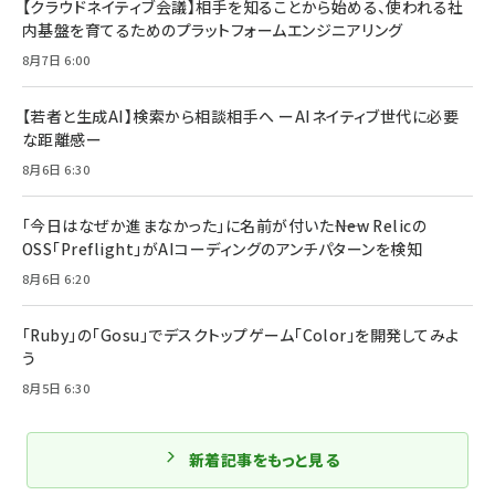
【クラウドネイティブ会議】相手を知ることから始める、使われる社
内基盤を育てるためのプラットフォームエンジニアリング
8月7日 6:00
【若者と生成AI】検索から相談相手へ ーAIネイティブ世代に必要
な距離感ー
8月6日 6:30
「今日はなぜか進まなかった」に名前が付いた――New Relicの
OSS「Preflight」がAIコーディングのアンチパターンを検知
8月6日 6:20
「Ruby」の「Gosu」でデスクトップゲーム「Color」を開発してみよ
う
8月5日 6:30
新着記事をもっと見る