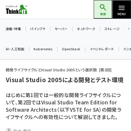
メ
Think IT（シンクイット）
イ
検索
MENU
ン
コ
連載・特集
ITインフラ
サーバー
ネットワーク
ストレージ
ン
テ
AI・人工知能
Kubernetes
OpenStack
イベントレポート
イン
ン
ツ
ai (2504)
に
開発ライフサイクルとVisual Studio 2005という選択肢
第
3
回
加藤銘のチーム貢献～仲間と築いた勝利の絆～ (2325)
移
Visual Studio 2005による開発とテスト環境
動
iot女子会 (2290)
はじめに第1回では一般的な開発ライフサイクルにつ
北海道をのんびり旅する晴山佳須夫のヒント集！ (2047)
いて、第2回ではVisual Studio Team Edition for
Software Architects（以下VSTE for SA）の開発ラ
drupal (1963)
イフサイクルへの有効性について解説してきました。
genai (1492)
abc123 (1367)