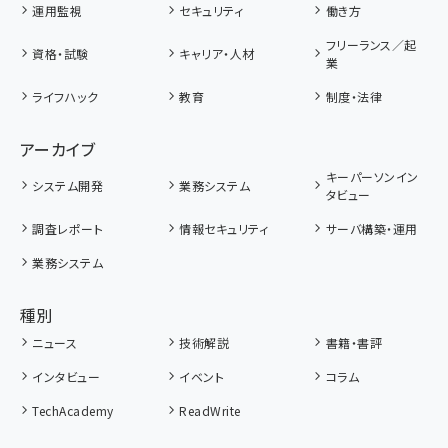
運用監視
セキュリティ
働き方
フリーランス／起
資格・試験
キャリア・人材
業
ライフハック
教育
制度・法律
アーカイブ
キーパーソンイン
システム開発
業務システム
タビュー
調査レポート
情報セキュリティ
サーバ構築・運用
業務システム
種別
ニュース
技術解説
書籍・書評
インタビュー
イベント
コラム
TechAcademy
ReadWrite