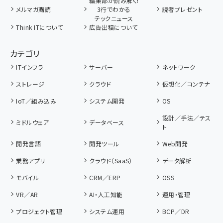
編集部が読み解く!
メルマガ購読
3行でわかる
読者プレゼント
テックニュース
Think ITについて
広告出稿について
カテゴリ
ITインフラ
サーバー
ネットワーク
ストレージ
クラウド
仮想化／コンテナ
IoT／組み込み
システム開発
OS
設計／手法／テス
ミドルウェア
データベース
ト
開発言語
開発ツール
Web開発
業務アプリ
クラウド（SaaS）
データ解析
モバイル
CRM／ERP
OSS
VR／AR
AI・人工知能
運用・管理
プロジェクト管理
システム運用
BCP／DR