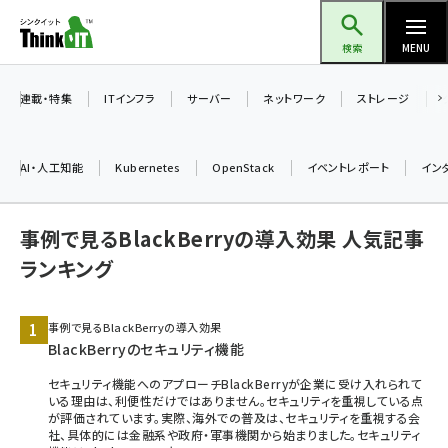
メ
Think IT（シンクイット）
イ
検索
MENU
ン
コ
連載・特集
ITインフラ
サーバー
ネットワーク
ストレージ
ン
テ
AI・人工知能
Kubernetes
OpenStack
イベントレポート
イン
ン
ツ
ai (2480)
事例で見るBlackBerryの導入効果 人気記事
に
加藤銘のチーム貢献～仲間と築いた勝利の絆～ (2304)
移
ランキング
動
iot女子会 (2263)
事例で見るBlackBerryの導入効果
北海道をのんびり旅する晴山佳須夫のヒント集！ (2017)
BlackBerryのセキュリティ機能
drupal (1940)
セキュリティ機能へのアプローチBlackBerryが企業に受け入れられて
いる理由は、利便性だけではありません。セキュリティを重視している点
genai (1473)
が評価されています。実際、海外での普及は、セキュリティを重視する会
社、具体的には金融系や政府・軍事機関から始まりました。セキュリティ
ai crunch (1347)