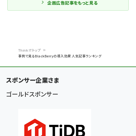
企画広告記事をもっと見る
Think ITトップ
事例で見るBlackBerryの導入効果 人気記事ランキング
パ
ン
スポンサー企業さま
く
ず
ゴールドスポンサー