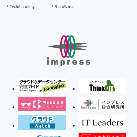
TechAcademy
ReadWrite