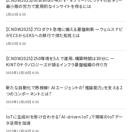
【CNDW2025】Grafanaが明かす「オブザーバビリティの哲学」ー
最小限の労力で実用的なインサイトを得るには
1月23日 6:30
【CNDW2025】プロダクト急増に備える基盤刷新 ーウェルスナビ
がECSからEKSへの移行で得た知見とは
1月15日 6:30
【CNDW2025】250環境を5人で運用、構築時間は30分に ー
KINTOテクノロジーズが語るインフラ基盤組織の作り方
2025年12月18日 6:30
新たな自動化で熱視線！ AIエージェントの「推論能力」を支える2
つのコンポーネントとは？
2025年11月28日 6:30
IoTに生成AIを掛け合わせる「AI-driven IoT」で現場のIoTデー
タ活用を加速
2025年11月26日 6:30