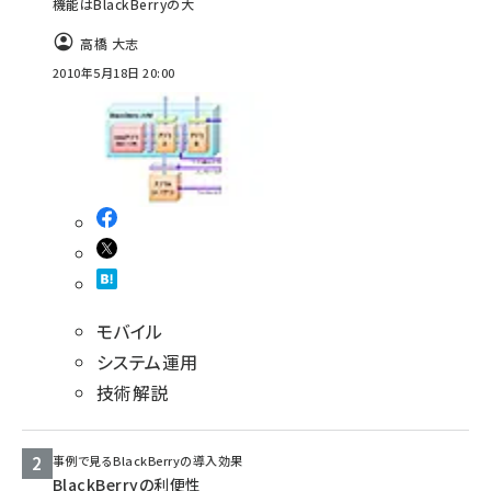
機能はBlackBerryの大
abc123 (1346)
高橋 大志
2010年5月18日 20:00
モバイル
システム運用
技術解説
事例で見るBlackBerryの導入効果
BlackBerryの利便性