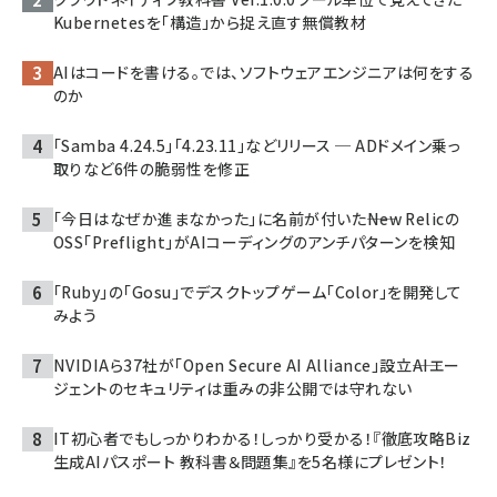
Kubernetesを「構造」から捉え直す無償教材
AIはコードを書ける。では、ソフトウェアエンジニアは何をする
のか
「Samba 4.24.5」「4.23.11」などリリース ─ ADドメイン乗っ
取りなど6件の脆弱性を修正
「今日はなぜか進まなかった」に名前が付いた――New Relicの
OSS「Preflight」がAIコーディングのアンチパターンを検知
「Ruby」の「Gosu」でデスクトップゲーム「Color」を開発して
みよう
NVIDIAら37社が「Open Secure AI Alliance」設立――AIエー
ジェントのセキュリティは重みの非公開では守れない
IT初心者でもしっかりわかる！しっかり受かる！『徹底攻略Biz
生成AIパスポート 教科書＆問題集』を5名様にプレゼント！