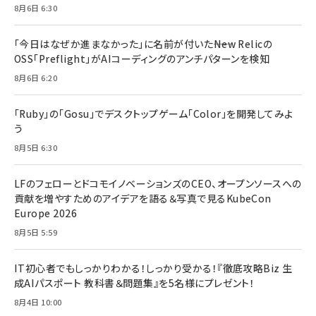
8月6日 6:30
「今日はなぜか進まなかった」に名前が付いた――New Relicの
OSS「Preflight」がAIコーディングのアンチパターンを検知
8月6日 6:20
「Ruby」の「Gosu」でデスクトップゲーム「Color」を開発してみよ
う
8月5日 6:30
LFのフェローとドコモイノベーションズのCEO、オープンソースへの
貢献を増やすためのアイデアを語る＆写真で見るKubeCon
Europe 2026
8月5日 5:59
IT初心者でもしっかりわかる！しっかり受かる！『徹底攻略Biz 生
成AIパスポート 教科書＆問題集』を5名様にプレゼント！
8月4日 10:00