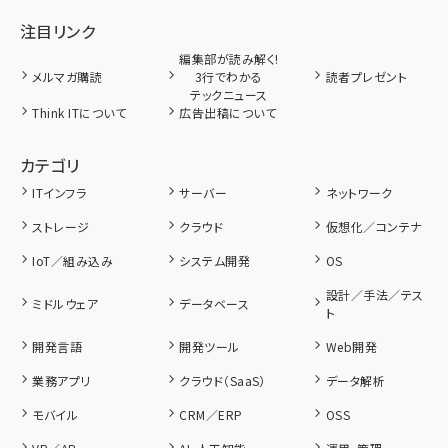
注目リンク
編集部が読み解く!
メルマガ購読
3行でわかる
読者プレゼント
テックニュース
Think ITについて
広告出稿について
カテゴリ
ITインフラ
サーバー
ネットワーク
ストレージ
クラウド
仮想化／コンテナ
IoT／組み込み
システム開発
OS
設計／手法／テス
ミドルウェア
データベース
ト
開発言語
開発ツール
Web開発
業務アプリ
クラウド（SaaS）
データ解析
モバイル
CRM／ERP
OSS