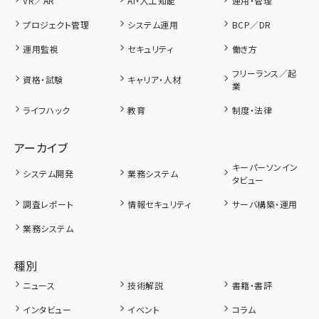
VR／AR
AI・人工知能
運用・管理
プロジェクト管理
システム運用
BCP／DR
運用監視
セキュリティ
働き方
フリーランス／起
資格・試験
キャリア・人材
業
ライフハック
教育
制度・法律
アーカイブ
キーパーソンイン
システム開発
業務システム
タビュー
調査レポート
情報セキュリティ
サーバ構築・運用
業務システム
種別
ニュース
技術解説
書籍・書評
インタビュー
イベント
コラム