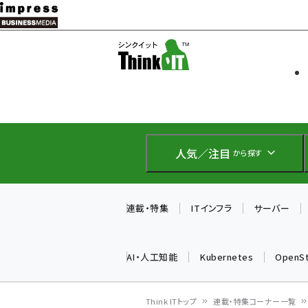
メ
イ
ソフト開発
Think IT
ン
企業IT
コ
製品導入
ン
Web担当者
EC担当者
テ
IoT・AI
ン
DCクラウド
人気／注目
から探す
研究・調査
ツ
エネルギー
に
ドローン
移
連載・特集
ITインフラ
サーバー
教育講座
動
AI・人工知能
Kubernetes
OpenS
Think ITトップ
連載・特集コーナー一覧