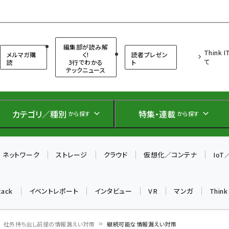
（シンクイット）
編集部が読み解
Think 
メルマガ購
く!
読者プレゼン
て
読
3行でわかる
ト
テックニュース
カテゴリ／種別
特集・連載
から探す
から探す
ネットワーク
ストレージ
クラウド
仮想化／コンテナ
Io
tack
イベントレポート
インタビュー
VR
マンガ
Thin
社外持ち出し前提の情報漏えい対策
継続可能な情報漏えい対策