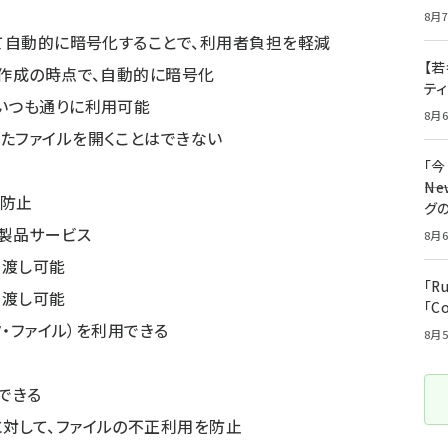
8月7
して自動的に暗号化することで、利用者負担を軽減
【若
規作成の時点で、自動的に暗号化
テ
いつも通りに利用可能
8月6
たファイルを開くことはできない
「
――
を防止
グ
た製品サービス
8月6
け渡し可能
「R
け渡し可能
「C
タ・ファイル）を利用できる
8月5
できる
対して、ファイルの不正利用を防止