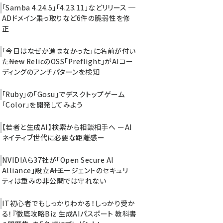
「Samba 4.24.5」「4.23.11」などリリース ─
ADドメイン乗っ取りなど6件の脆弱性を修
正
「今日はなぜか進まなかった」に名前が付い
た――New RelicのOSS「Preflight」がAIコー
ディングのアンチパターンを検知
「Ruby」の「Gosu」でデスクトップゲーム
「Color」を開発してみよう
【若者と生成AI】検索から相談相手へ ーAI
ネイティブ世代に必要な距離感ー
NVIDIAら37社が「Open Secure AI
Alliance」設立――AIエージェントのセキュリ
ティは重みの非公開では守れない
IT初心者でもしっかりわかる！しっかり受か
る！『徹底攻略Biz 生成AIパスポート 教科書