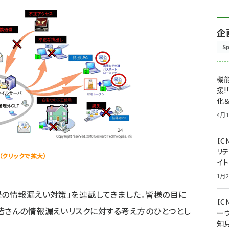
企
S
機能
援!
化＆
4月1
【C
リ
（クリックで拡大）
イ
1月2
提の情報漏えい対策」を連載してきました。皆様の目に
【
皆さんの情報漏えいリスクに対する考え方のひとつとし
ー
知