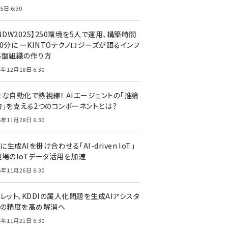
5日 6:30
NDW2025】250環境を5人で運用、構築時間
0分に ーKINTOテクノロジーズが語るインフ
基盤組織の作り方
5年12月18日 6:30
たな自動化で熱視線！ AIエージェントの「推論
力」を支える2つのコンポーネントとは？
5年11月28日 6:30
Tに生成AIを掛け合わせる「AI-driven IoT」
現場のIoTデータ活用を加速
5年11月26日 6:30
レット、KDDIの属人化問題を生成AIアシスタ
トの精度を高め解消へ
5年11月21日 6:30