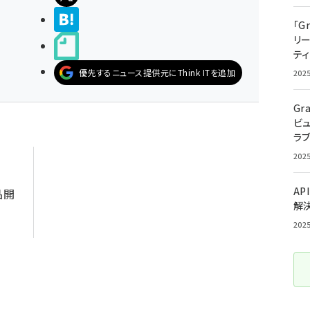
>ブクマする
「G
リ
noteで書く
ティ
優先するニュース提供元にThink ITを追加
202
Gr
ビ
ラ
202
AP
品開
解
202