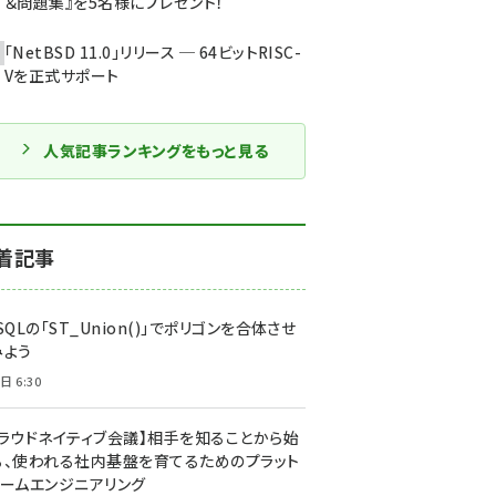
＆問題集』を5名様にプレゼント！
「NetBSD 11.0」リリース ─ 64ビットRISC-
Vを正式サポート
人気記事ランキングをもっと見る
着記事
SQLの「ST_Union()」でポリゴンを合体させ
みよう
日 6:30
クラウドネイティブ会議】相手を知ることから始
る、使われる社内基盤を育てるためのプラット
ォームエンジニアリング