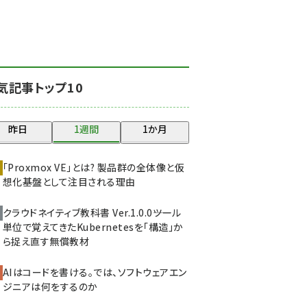
北海道をのんびり旅する
晴山佳須夫のヒント集！
(2037)
drupal (1956)
気記事トップ10
genai (1484)
abc123 (1360)
昨日
1週間
1か月
ai crunch (1355)
「Proxmox VE」とは? 製品群の全体像と仮
想化基盤として注目される理由
クラウドネイティブ教科書 Ver.1.0.0――ツール
単位で覚えてきたKubernetesを「構造」か
ら捉え直す無償教材
AIはコードを書ける。では、ソフトウェアエン
ジニアは何をするのか