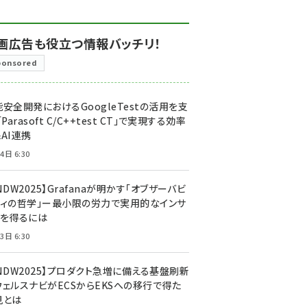
画広告も役立つ情報バッチリ！
ponsored
安全開発におけるGoogleTestの活用を支
「Parasoft C/C++test CT」で実現する効率
AI連携
4日 6:30
NDW2025】Grafanaが明かす「オブザーバビ
ティの哲学」ー最小限の労力で実用的なインサ
トを得るには
3日 6:30
CNDW2025】プロダクト急増に備える基盤刷新
ウェルスナビがECSからEKSへの移行で得た
見とは