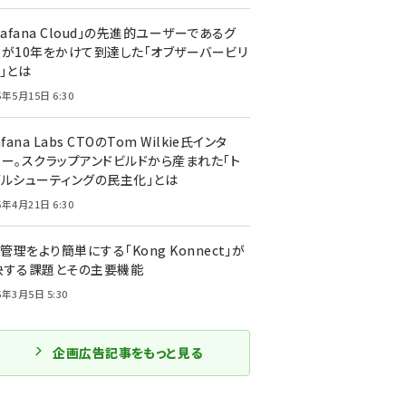
rafana Cloud」の先進的ユーザーであるグ
ーが10年をかけて到達した「オブザーバービリ
」とは
5年5月15日 6:30
afana Labs CTOのTom Wilkie氏インタ
ュー。スクラップアンドビルドから産まれた「ト
ブルシューティングの民主化」とは
5年4月21日 6:30
I管理をより簡単にする「Kong Konnect」が
決する課題とその主要機能
5年3月5日 5:30
企画広告記事をもっと見る