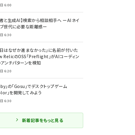
日 6:00
者と生成AI】検索から相談相手へ ーAIネイ
ィブ世代に必要な距離感ー
日 6:30
今日はなぜか進まなかった」に名前が付いた
New RelicのOSS「Preflight」がAIコーディン
のアンチパターンを検知
日 6:20
uby」の「Gosu」でデスクトップゲーム
olor」を開発してみよう
日 6:30
新着記事をもっと見る