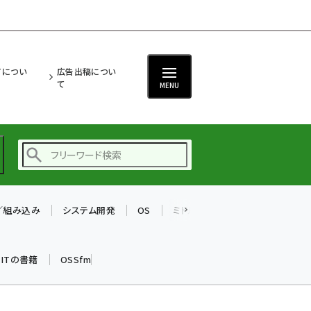
ITについ
広告出稿につい
て
MENU
T／組み込み
システム開発
OS
ミドルウェア
データベース
ai (2497)
加藤銘のチーム貢献～
k ITの書籍
OSSfm
仲間と築いた勝利の絆～
(2315)
iot女子会 (2281)