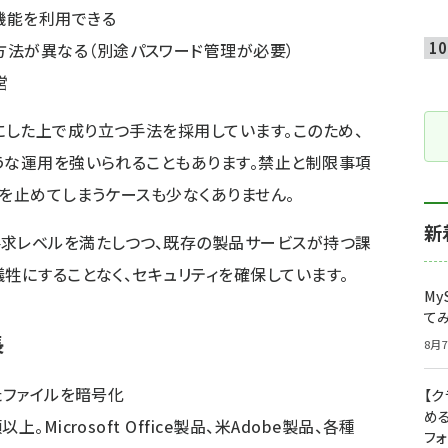
機能を利用できる
方法が異なる（別途パスワード管理が必要）
営
した上で成り立つ手法を採用しています。このため、
うな運用を強いられることもあります。禁止と制限事項
のを止めてしまうケースも少なくありません。
新
これらの要求レベルを満たしつつ、既存の製品サービスが持つ課
犠牲にすることなく、セキュリティを確保しています。
My
て
長
8月7
たファイルを暗号化
【
め
Microsoft Office製品、米Adobe製品、各種
フ