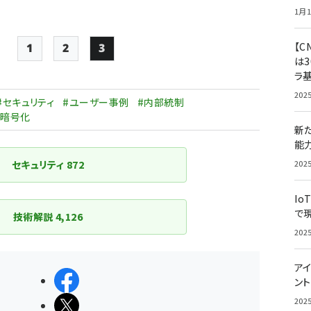
1月1
【C
1
2
3
ジ
Page
Page
Page
は3
ラ
ペー
202
ジ
#セキュリティ
#ユーザー事例
#内部統制
#暗号化
送
新
り
能
セキュリティ
872
202
Io
で
技術解説
4,126
202
アイ
シェアする
ン
202
ポストする